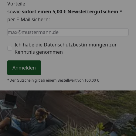
Vorteile
sowie
sofort einen 5,00 € Newslettergutschein
*
per E-Mail sichern:
Keine Eingabe erforderlich
Eingabe erforderlich
E-Mail *
Ich habe die
Datenschutzbestimmungen
zur
Kenntnis genommen
Anmelden
*Der Gutschein gilt ab einem Bestellwert von 100,00 €
Trusted Shops
4,65
/ 5