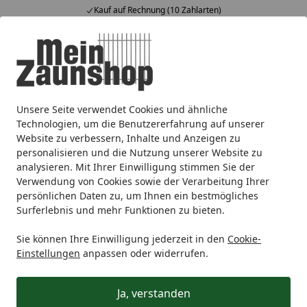
Kauf auf Rechnung (10 Zahlarten)
Alle Produkte
Mein Konto
Wunschl
Ein
4,65
/ 5
Suchen
Unsere Seite verwendet Cookies und ähnliche
Alberts® Beschlagsortiment für Doppeltore DURAVIS® sch
Startseite
Technologien, um die Benutzererfahrung auf unserer
Alberts® Beschlagsortiment für
Website zu verbessern, Inhalte und Anzeigen zu
personalisieren und die Nutzung unserer Website zu
Doppeltore DURAVIS®
analysieren. Mit Ihrer Einwilligung stimmen Sie der
schwarzdiamant
Verwendung von Cookies sowie der Verarbeitung Ihrer
persönlichen Daten zu, um Ihnen ein bestmögliches
Surferlebnis und mehr Funktionen zu bieten.
Sie können Ihre Einwilligung jederzeit in den
Cookie-
Einstellungen
anpassen oder widerrufen.
Ja, verstanden