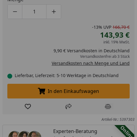
Produktmenge um eins verringern
Produktmenge manuell eingeben
Produktmenge um eins erhöhen
-13%
UVP
166,70 €
143,93 €
inkl. 19% MwSt.
9,90 € Versandkosten in Deutschland
Versandkostenfrei ab 3 Stück
Versandkosten nach Menge und Land
Lieferbar, Lieferzeit: 5-10 Werktage in Deutschland
In den Einkaufswagen
In den Einkaufswagen legen
Produkt zur Wunschliste hinzufügen
Teilen
Produkt Ver
Artikel-Nr.: 5397303
Online
Experten-Beratung