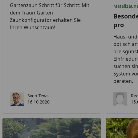
Gartenzaun Schritt für Schritt: Mit
Metallzäun
dem TraumGarten
Besonde
Zaunkonfigurator erhalten Sie
pro
Ihren Wunschzaun!
Haus- und 
optisch an
preisgüns
Einfriedu
suchen sin
System vo
beraten.
Sven Tews
Red
16.10.2020
15.