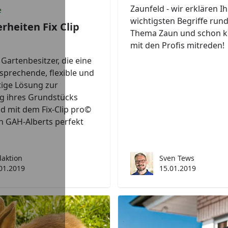
Zaunfeld - wir erklären I
e
wichtigsten Begriffe run
rheiten Fix Clip
Thema Zaun und schon k
mit den Profis mitreden!
Gartenbesitzer, die eine
sprechende, flexible und
tige Lösung zur
ng ihres Grundstücks
d mit dem Fix-Clip pro©
n GAH-Alberts perfekt
aktion
Sven Tews
01.2019
15.01.2019