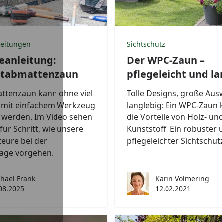
eitungen
Sichtschutz
anleitung:
Der WPC-Zaun –
stabmattenzaun
pflegeleicht und la
attenzaun kann ohne viel
Tolle Designs, große Aus
mit einfachem Werkzeug
langlebig: Ein WPC-Zaun 
 werden. Im Video sehen
die Vorteile von Holz- un
 für Schritt, wie unsere
Kunststoff! Ein robuster 
eure bei der
pflegeleichter Sichtschut
age vorgehen.
hael Frank
Karin Volmering
08.2025
12.02.2021