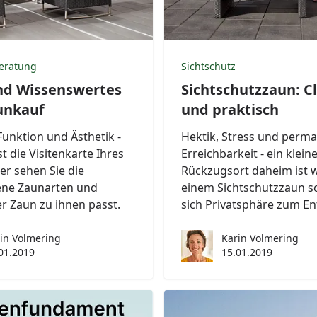
eratung
Sichtschutz
nd Wissenswertes
Sichtschutzzaun: C
unkauf
und praktisch
unktion und Ästhetik -
Hektik, Stress und perm
st die Visitenkarte Ihres
Erreichbarkeit - ein klein
er sehen Sie die
Rückzugsort daheim ist w
ene Zaunarten und
einem Sichtschutzzaun sc
r Zaun zu ihnen passt.
sich Privatsphäre zum E
in Volmering
Karin Volmering
01.2019
15.01.2019