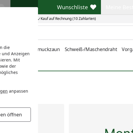
Wunschliste
Meine Bes
Wunschliste
Meine Beste
Kauf auf Rechnung (10 Zahlarten)
m die
nstabmatten
Schmuckzaun
Schweiß-/Maschendraht
Vorg
e und Anzeigen
ieren. Mit
owie der
mögliches
ngen
anpassen
un
gen öffnen