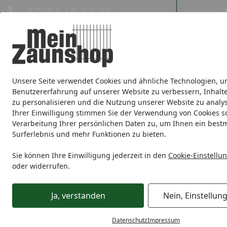
Hotline
07051 / 9 22 22
Kontakt
Mo-Fr. 8-16 Uhr
Kontakt
Eigene Montage-Teams
Unsere Seite verwendet Cookies und ähnliche Technologien, u
Sichtschutz
Doppelstabmatte
Zaunsets
Gabionen
Ei
Benutzererfahrung auf unserer Website zu verbessern, Inhalt
zu personalisieren und die Nutzung unserer Website zu analys
Zaunmarken
Ihrer Einwilligung stimmen Sie der Verwendung von Cookies s
Verarbeitung Ihrer persönlichen Daten zu, um Ihnen ein best
Surferlebnis und mehr Funktionen zu bieten.
Gartenzaun Ratgeber - Tipps & Tricks
Startseite
Sie können Ihre Einwilligung jederzeit in den
Cookie-Einstellu
Alles rund um den Gartenza
oder widerrufen.
Ja, verstanden
Nein, Einstellun
Datenschutz
Impressum