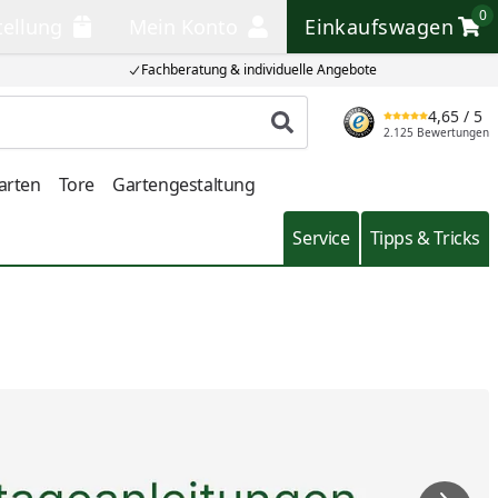
0
tellung
Mein Konto
Einkaufswagen
llung
Mein Konto
Einkaufswagen
Fachberatung & individuelle Angebote
4,65
/ 5
Produkt suchen
2.125 Bewertungen
arten
Tore
Gartengestaltung
Service
Tipps & Tricks