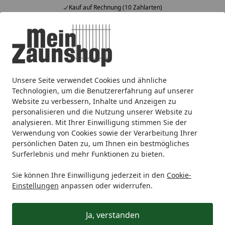
Kauf auf Rechnung (10 Zahlarten)
Alle Produkte
Mein Konto
Wunschl
Ein
4,65
/ 5
Suchen
Unsere Seite verwendet Cookies und ähnliche
Alberts DURAVIS® Balkenschuh Typ A 60mm
Startseite
Technologien, um die Benutzererfahrung auf unserer
Alberts DURAVIS® Balkenschuh Typ
Website zu verbessern, Inhalte und Anzeigen zu
personalisieren und die Nutzung unserer Website zu
A 60mm
analysieren. Mit Ihrer Einwilligung stimmen Sie der
Verwendung von Cookies sowie der Verarbeitung Ihrer
persönlichen Daten zu, um Ihnen ein bestmögliches
Surferlebnis und mehr Funktionen zu bieten.
Sie können Ihre Einwilligung jederzeit in den
Cookie-
Einstellungen
anpassen oder widerrufen.
Ja, verstanden