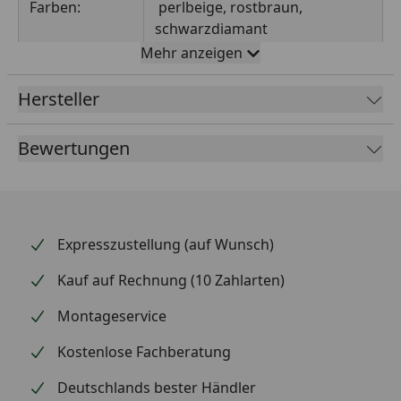
Farben:
perlbeige, rostbraun,
schwarzdiamant
Mehr anzeigen
Höhe:
100mm
Hersteller
Breite:
60mm
Gesamtbreite:
138 mm
Bewertungen
Anzahl
22
Löcher1:
Anzahl
4
Expresszustellung (auf Wunsch)
Löcher2:
Kauf auf Rechnung (10 Zahlarten)
Löcher1-⌀:
5 mm
Montageservice
Löcher2-⌀:
9mm
Kostenlose Fachberatung
Materialstärke:
2 mm
Deutschlands bester Händler