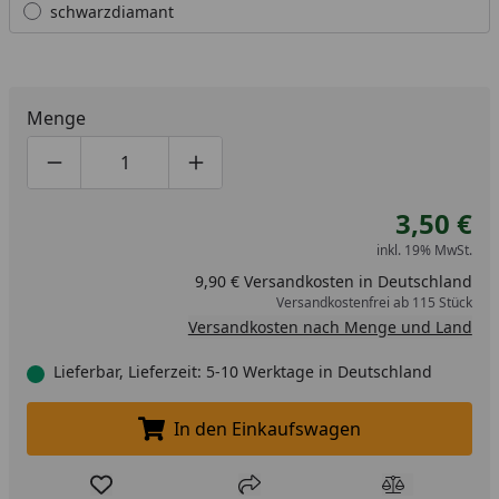
schwarzdiamant
Menge
Produktmenge um eins verringern
Produktmenge manuell eingeben
Produktmenge um eins erhöhen
3,50 €
inkl. 19% MwSt.
9,90 € Versandkosten in Deutschland
Versandkostenfrei ab 115 Stück
Versandkosten nach Menge und Land
Lieferbar, Lieferzeit: 5-10 Werktage in Deutschland
In den Einkaufswagen
In den Einkaufswagen legen
Produkt zur Wunschliste hinzufügen
Teilen
Produkt Ver