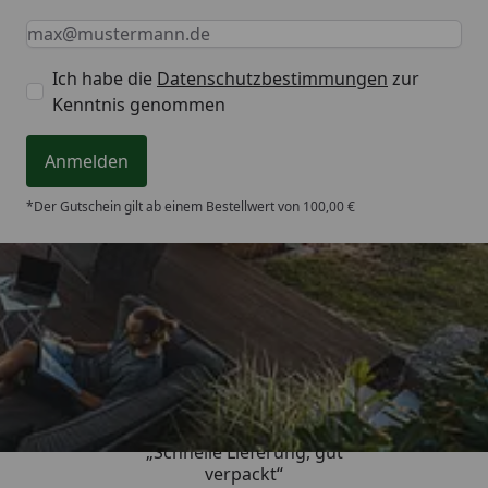
Keine Eingabe erforderlich
Eingabe erforderlich
E-Mail *
Ich habe die
Datenschutzbestimmungen
zur
Kenntnis genommen
Anmelden
*Der Gutschein gilt ab einem Bestellwert von 100,00 €
Trusted Shops
4,65
/ 5
„Schnelle Lieferung, gut
verpackt“