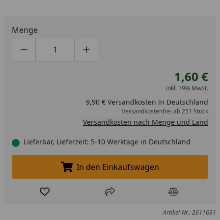
Menge
Produktmenge um eins verringern
Produktmenge manuell eingeben
Produktmenge um eins erhöhen
1,60 €
inkl. 19% MwSt.
9,90 € Versandkosten in Deutschland
Versandkostenfrei ab 251 Stück
Versandkosten nach Menge und Land
Lieferbar, Lieferzeit: 5-10 Werktage in Deutschland
In den Einkaufswagen
In den Einkaufswagen legen
Produkt zur Wunschliste hinzufügen
Teilen
Produkt Ver
Artikel-Nr.: 2611631