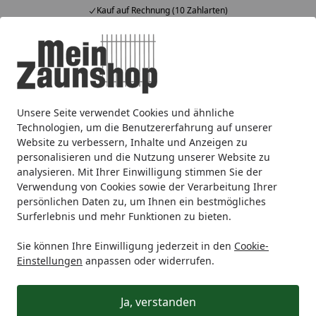
Kauf auf Rechnung (10 Zahlarten)
Alle Produkte
Mein Konto
Wunschl
Ein
4,65
/ 5
Suchen
Unsere Seite verwendet Cookies und ähnliche
Alberts DURAVIS® Lochplattenwinkel 60x60x60mm
Startseite
Technologien, um die Benutzererfahrung auf unserer
Alberts DURAVIS®
Website zu verbessern, Inhalte und Anzeigen zu
personalisieren und die Nutzung unserer Website zu
Lochplattenwinkel 60x60x60mm
analysieren. Mit Ihrer Einwilligung stimmen Sie der
Verwendung von Cookies sowie der Verarbeitung Ihrer
persönlichen Daten zu, um Ihnen ein bestmögliches
Surferlebnis und mehr Funktionen zu bieten.
Sie können Ihre Einwilligung jederzeit in den
Cookie-
Einstellungen
anpassen oder widerrufen.
Ja, verstanden