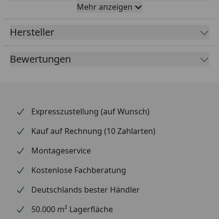
Mehr anzeigen
Höhe:
60mm
Hersteller
Breite:
60mm
Tiefe:
60 mm
Bewertungen
Anzahl Löcher:
18
Löcher-⌀:
5 mm
Expresszustellung (auf Wunsch)
Materialstärke:
2,5 mm
Kauf auf Rechnung (10 Zahlarten)
Montageservice
Kostenlose Fachberatung
Deutschlands bester Händler
50.000 m² Lagerfläche