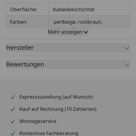
Oberfläche:
dublexbeschichtet
Farben:
perlbeige, rostbraun,
schwarzdiamant
Mehr anzeigen
Höhe:
105mm
Hersteller
Breite:
105mm
Bewertungen
Tiefe:
90 mm
Anzahl
22
Löcher1:
Expresszustellung (auf Wunsch)
Anzahl
4
Löcher2:
Kauf auf Rechnung (10 Zahlarten)
Löcher1-⌀:
5 mm
Montageservice
Löcher2-⌀:
13mm
Kostenlose Fachberatung