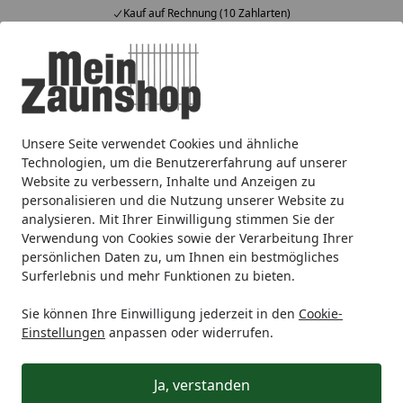
Kauf auf Rechnung (10 Zahlarten)
Alle Produkte
Mein Konto
Wunschl
Ein
4,64
/ 5
Suchen
Unsere Seite verwendet Cookies und ähnliche
Alberts DURAVIS® Schwerlast-Winkelverbinder mit Sicke 1
Startseite
Technologien, um die Benutzererfahrung auf unserer
Alberts DURAVIS® Schwerlast-
Website zu verbessern, Inhalte und Anzeigen zu
personalisieren und die Nutzung unserer Website zu
Winkelverbinder mit Sicke
analysieren. Mit Ihrer Einwilligung stimmen Sie der
105x105x90mm
Verwendung von Cookies sowie der Verarbeitung Ihrer
persönlichen Daten zu, um Ihnen ein bestmögliches
Surferlebnis und mehr Funktionen zu bieten.
Sie können Ihre Einwilligung jederzeit in den
Cookie-
Einstellungen
anpassen oder widerrufen.
Ja, verstanden