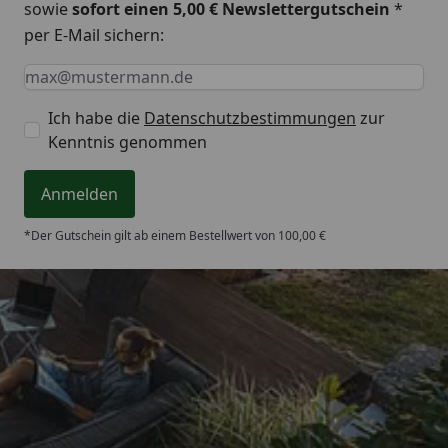
sowie
sofort einen 5,00 € Newslettergutschein
*
per E-Mail sichern:
Keine Eingabe erforderlich
Eingabe erforderlich
E-Mail *
Ich habe die
Datenschutzbestimmungen
zur
Kenntnis genommen
Anmelden
*Der Gutschein gilt ab einem Bestellwert von 100,00 €
Trusted Shops
4,64
/ 5