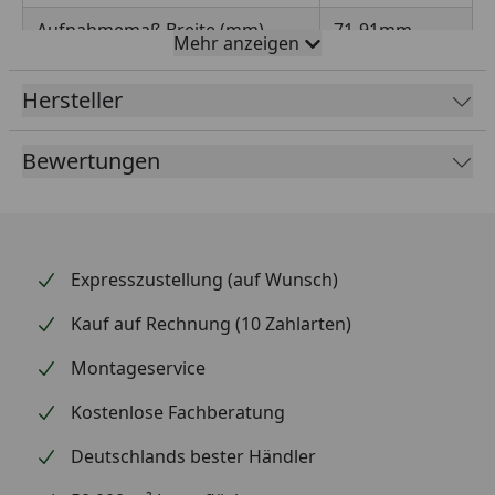
Aufnahmemaß Breite (mm)
71-91mm
Mehr anzeigen
Höhe (mm)
150,00 mm
Hersteller
Gesamtlänge
750,00 mm
Bewertungen
Kopfform Pfostenträger
eckig
Loch-Ø (mm)
11,00 mm
Marke
ALBERTS
Expresszustellung (auf Wunsch)
Material Eisenwaren
Stahl roh
Kauf auf Rechnung (10 Zahlarten)
Montageservice
Kostenlose Fachberatung
Deutschlands bester Händler