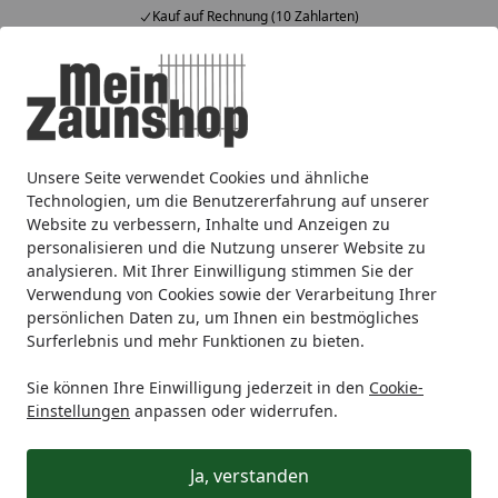
Kauf auf Rechnung (10 Zahlarten)
Alle Produkte
Mein Konto
Wunschl
Ein
4,65
/ 5
Suchen
Unsere Seite verwendet Cookies und ähnliche
Alberts® Einschlaghülse 750mm für verschiedene Pfostenst
Startseite
Technologien, um die Benutzererfahrung auf unserer
Alberts® Einschlaghülse 750mm für
Website zu verbessern, Inhalte und Anzeigen zu
personalisieren und die Nutzung unserer Website zu
verschiedene Pfostenstärken
analysieren. Mit Ihrer Einwilligung stimmen Sie der
Verwendung von Cookies sowie der Verarbeitung Ihrer
persönlichen Daten zu, um Ihnen ein bestmögliches
Surferlebnis und mehr Funktionen zu bieten.
Sie können Ihre Einwilligung jederzeit in den
Cookie-
Einstellungen
anpassen oder widerrufen.
Ja, verstanden