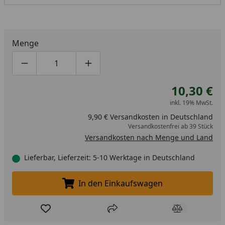
Menge
Produktmenge um eins verringern
Produktmenge manuell eingeben
Produktmenge um eins erhöhen
10,30 €
inkl. 19% MwSt.
9,90 € Versandkosten in Deutschland
Versandkostenfrei ab 39 Stück
Versandkosten nach Menge und Land
Lieferbar, Lieferzeit: 5-10 Werktage in Deutschland
In den Einkaufswagen
In den Einkaufswagen legen
Produkt zur Wunschliste hinzufügen
Teilen
Produkt Ver