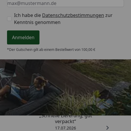
Keine Eingabe erforderlich
Eingabe erforderlich
E-Mail *
Ich habe die
Datenschutzbestimmungen
zur
Kenntnis genommen
Anmelden
*Der Gutschein gilt ab einem Bestellwert von 100,00 €
Trusted Shops
4,65
/ 5
„Schnelle Lieferung, gut
verpackt“
17.07.2026