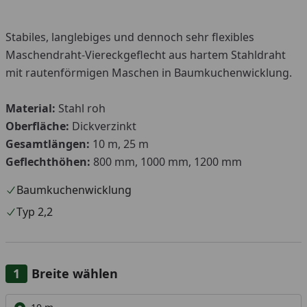
Stabiles, langlebiges und dennoch sehr flexibles
You
Maschendraht-Viereckgeflecht aus hartem Stahldraht
mit rautenförmigen Maschen in Baumkuchenwicklung.
Material:
Stahl roh
Oberfläche:
Dickverzinkt
Gesamtlängen:
10 m, 25 m
Geflechthöhen:
800 mm, 1000 mm, 1200 mm
Baumkuchenwicklung
Typ 2,2
Breite wählen
Alle anzeigen (2)