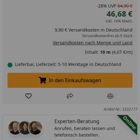
-28%
UVP
64,90 €
46,68 €
inkl. 19% MwSt.
9,90 € Versandkosten in Deutschland
Versandkostenfrei ab 9 Stück
Versandkosten nach Menge und Land
Inhalt:
10 m
(4,67 €/m)
Lieferbar, Lieferzeit: 5-10 Werktage in Deutschland
In den Einkaufswagen
In den Einkaufswagen legen
Produkt zur Wunschliste hinzufügen
Teilen
Produkt Ver
Artikel-Nr.: 3332177
Online
Experten-Beratung
Anrufen, beraten lassen und
telefonisch bestellen.