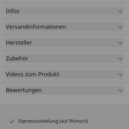
Das Maschendrahtgeflecht wird von mindestens drei
Infos
Spanndrähten in unterschiedlichen Höhen gehalten.
Pfosten sowie Spanndraht und Befestigungsmaterial
Versandinformationen
sind nicht im Lieferumfang enthalten.
Hersteller
Zubehör
Videos zum Produkt
Bewertungen
Expresszustellung (auf Wunsch)