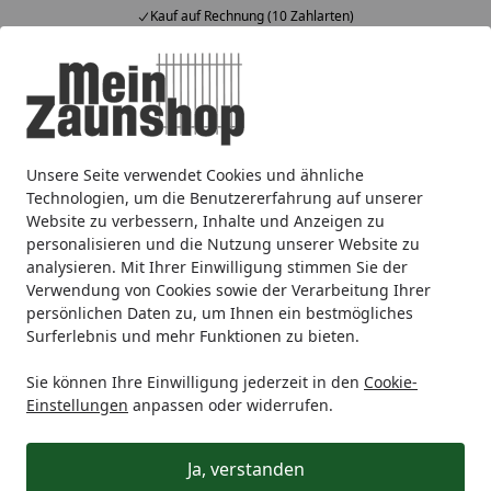
Kauf auf Rechnung (10 Zahlarten)
Alle Produkte
Mein Konto
Wunschl
Ein
4,65
/ 5
Suchen
Unsere Seite verwendet Cookies und ähnliche
Schweiß-/Maschendraht
Alberts® Maschendraht
Albert
Startseite
Technologien, um die Benutzererfahrung auf unserer
Alberts® Maschendraht-Geflecht
Website zu verbessern, Inhalte und Anzeigen zu
personalisieren und die Nutzung unserer Website zu
Typ 2,2
analysieren. Mit Ihrer Einwilligung stimmen Sie der
Verwendung von Cookies sowie der Verarbeitung Ihrer
persönlichen Daten zu, um Ihnen ein bestmögliches
Surferlebnis und mehr Funktionen zu bieten.
Sie können Ihre Einwilligung jederzeit in den
Cookie-
Einstellungen
anpassen oder widerrufen.
Ja, verstanden