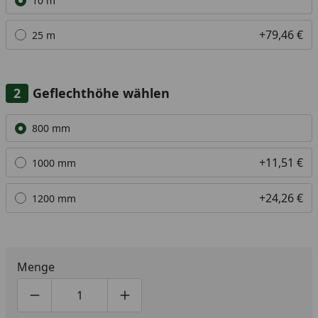
10 m
+79,46 €
25 m
Geflechthöhe wählen
Alle anzeigen (3)
800 mm
+11,51 €
1000 mm
+24,26 €
1200 mm
Menge
Produktmenge um eins verringern
Produktmenge manuell eingeben
Produktmenge um eins erhöhen