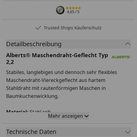
4,65
/ 5
Trusted Shops Käuferschutz
Detailbeschreibung
Alberts® Maschendraht-Geflecht Typ
2,2
Stabiles, langlebiges und dennoch sehr flexibles
Maschendraht-Viereckgeflecht aus hartem
Stahldraht mit rautenförmigen Maschen in
Baumkuchenwicklung.
Material:
Stahl roh
Mehr anzeigen
Oberfläche:
Dickverzinkt
Gesamtlängen:
10 m, 25 m
Technische Daten
Geflechthöhen:
800 mm, 1000 mm, 1200 mm