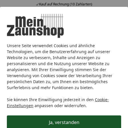
Kauf auf Rechnung (10 Zahlarten)
Alle Produkte
Mein Konto
Wunschl
Ein
4,64
/ 5
Suchen
Unsere Seite verwendet Cookies und ähnliche
Alberts® Türfeststeller Weiß 230x23mm Platte 75x20mm
Startseite
Technologien, um die Benutzererfahrung auf unserer
Alberts® Türfeststeller Weiß
Website zu verbessern, Inhalte und Anzeigen zu
personalisieren und die Nutzung unserer Website zu
230x23mm Platte 75x20mm
analysieren. Mit Ihrer Einwilligung stimmen Sie der
Verwendung von Cookies sowie der Verarbeitung Ihrer
persönlichen Daten zu, um Ihnen ein bestmögliches
Surferlebnis und mehr Funktionen zu bieten.
Sie können Ihre Einwilligung jederzeit in den
Cookie-
Einstellungen
anpassen oder widerrufen.
Ja, verstanden