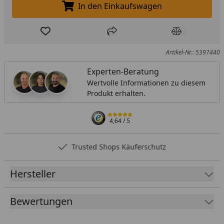
In den Einkaufswagen
In den Einkaufswagen legen
Produkt zur Wunschliste hinzufügen
Teilen
Produkt Ver
Artikel-Nr.: 5397440
Experten-Beratung
Wertvolle Informationen zu diesem
Produkt erhalten.
4,64
/ 5
Trusted Shops Käuferschutz
Hersteller
Bewertungen