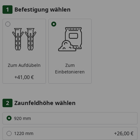
Befestigung wählen
Alle anzeigen (2)
Zum Aufdübeln
Zum
Einbetonieren
+41,00 €
Zaunfeldhöhe wählen
Alle anzeigen (7)
920 mm
+26,00 €
1220 mm