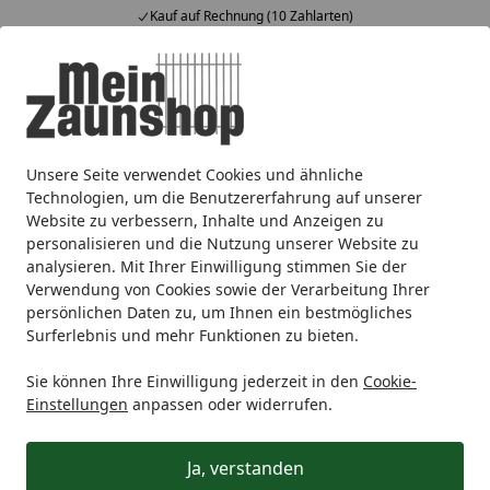
Kauf auf Rechnung (10 Zahlarten)
Alle Produkte
Mein Konto
Wunschl
Ein
4,64
/ 5
Suchen
Unsere Seite verwendet Cookies und ähnliche
Sichtschutz
Bambus
BambusBASIS Modul5 Edelstahl
Startseite
Technologien, um die Benutzererfahrung auf unserer
BambusBASIS Modul5 Anfangs- /
Website zu verbessern, Inhalte und Anzeigen zu
personalisieren und die Nutzung unserer Website zu
Endpfosten Edelstahl
analysieren. Mit Ihrer Einwilligung stimmen Sie der
Verwendung von Cookies sowie der Verarbeitung Ihrer
persönlichen Daten zu, um Ihnen ein bestmögliches
Surferlebnis und mehr Funktionen zu bieten.
Sie können Ihre Einwilligung jederzeit in den
Cookie-
Einstellungen
anpassen oder widerrufen.
Ja, verstanden