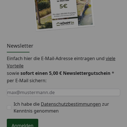
BambusBASIS Nietenzange
BambusBASIS Pflegeöl
Pflegeempfehlung:
Achten Sie bitte darauf, dass die Abflusslöcher im
unteren Profil immer frei bleiben, da Bambus keine
Newsletter
Staunässe verträgt. Wir empfehlen die regelmäßige
Pflege mit dem BambusBASIS Pflegeöl als
Einfach hier die E-Mail-Adresse eintragen und
viele
Witterungs- und UV-Schutz.
Vorteile
sowie
sofort einen 5,00 € Newslettergutschein
*
per E-Mail sichern:
Keine Eingabe erforderlich
Eingabe erforderlich
E-Mail *
Ich habe die
Datenschutzbestimmungen
zur
Kenntnis genommen
Anmelden