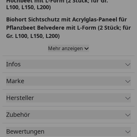
Hochbeet mit L-Form (2 Stück; für Gr.
L100, L150, L200)
Biohort Sichtschutz mit Acrylglas-Paneel für
Pflanzbeet Belvedere mit L-Form (2 Stück; für
Gr. L100, L150, L200)
Bestehend aus zwei seitlichen Stehern, einem
Mehr anzeigen
Ecksteher und zwei Sichtschutzelementen mit
Acrylglas-Paneel.
Infos
Höhe: 91 cm
Marke
Passend zu Pflanzbeet Gr. L100, L150, L200
Farben: dunkelgrau-metallic, quarzgrau-metallic,
silber-metallic
Hersteller
Zubehör
Montageanleitung Biohort Rankgitter für
Hochbeet
Bewertungen