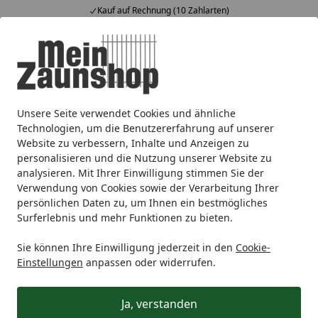
Kauf auf Rechnung (10 Zahlarten)
Alle Produkte
Mein Konto
Wunschl
Ein
4,65
/ 5
Suchen
Unsere Seite verwendet Cookies und ähnliche
Sichtschutz
Metall
Biohort Sichtschutz-System
Biohort
Startseite
Technologien, um die Benutzererfahrung auf unserer
Biohort Sichtschutz mit Acrylglas-
Website zu verbessern, Inhalte und Anzeigen zu
personalisieren und die Nutzung unserer Website zu
Paneel für Pflanzbeet Belvedere
analysieren. Mit Ihrer Einwilligung stimmen Sie der
und Hochbeet mit L-Form (2 Stück;
Verwendung von Cookies sowie der Verarbeitung Ihrer
persönlichen Daten zu, um Ihnen ein bestmögliches
für Gr. L100, L150, L200)
Surferlebnis und mehr Funktionen zu bieten.
Sie können Ihre Einwilligung jederzeit in den
Cookie-
Einstellungen
anpassen oder widerrufen.
Ja, verstanden