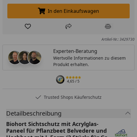
In den Einkaufswagen
In den Einkaufswagen legen
Produkt zur Wunschliste hinzufügen
Teilen
Produkt Ver
Artikel-Nr.: 3429730
Experten-Beratung
Wertvolle Informationen zu diesem
Produkt erhalten.
4,65
/ 5
Trusted Shops Käuferschutz
Detailbeschreibung
Biohort Sichtschutz mit Acrylglas-
Paneel für Pflanzbeet Belvedere und