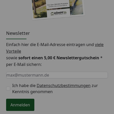
Newsletter
Einfach hier die E-Mail-Adresse eintragen und
viele
Vorteile
sowie
sofort einen 5,00 € Newslettergutschein
*
per E-Mail sichern:
Keine Eingabe erforderlich
Eingabe erforderlich
E-Mail *
Ich habe die
Datenschutzbestimmungen
zur
Kenntnis genommen
Anmelden