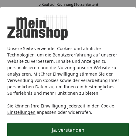
Kauf auf Rechnung (10 Zahlarten)
Alle Produkte
Mein Konto
Wunschl
Ein
4,65
/ 5
Suchen
Unsere Seite verwendet Cookies und ähnliche
Sichtschutz
Glas
BM Systemglas
BM Gummidichtung s
Startseite
Technologien, um die Benutzererfahrung auf unserer
BM Gummidichtung schwarz, 15
Website zu verbessern, Inhalte und Anzeigen zu
personalisieren und die Nutzung unserer Website zu
lfm
analysieren. Mit Ihrer Einwilligung stimmen Sie der
Verwendung von Cookies sowie der Verarbeitung Ihrer
5
(1 Bewertung)
persönlichen Daten zu, um Ihnen ein bestmögliches
Surferlebnis und mehr Funktionen zu bieten.
Sie können Ihre Einwilligung jederzeit in den
Cookie-
Einstellungen
anpassen oder widerrufen.
Ja, verstanden