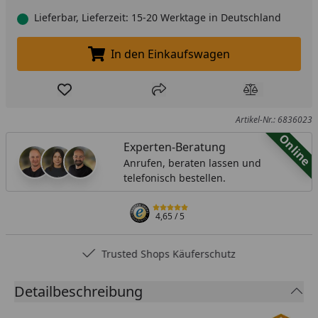
Lieferbar, Lieferzeit: 15-20 Werktage in Deutschland
In den Einkaufswagen
In den Einkaufswagen legen
Produkt zur Wunschliste hinzufügen
Teilen
Produkt Ver
Artikel-Nr.: 6836023
Online
Experten-Beratung
Anrufen, beraten lassen und
telefonisch bestellen.
4,65
/ 5
Trusted Shops Käuferschutz
Detailbeschreibung