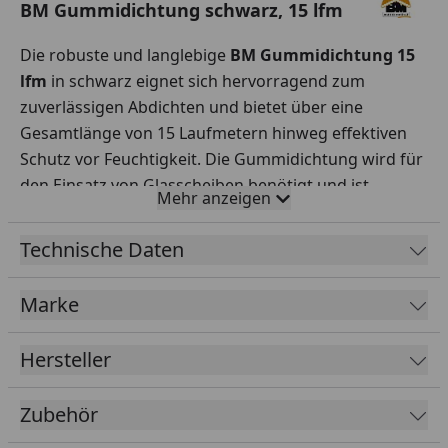
BM Gummidichtung schwarz, 15 lfm
Die robuste und langlebige
BM Gummidichtung 15
lfm
in schwarz eignet sich hervorragend zum
zuverlässigen Abdichten und bietet über eine
Gesamtlänge von 15 Laufmetern hinweg effektiven
Schutz vor Feuchtigkeit. Die Gummidichtung wird für
den Einsatz von Glasscheiben benötigt und ist
Mehr anzeigen
passend für die BM Systemglas-Serie.
Länge:
15 lfm
Technische Daten
Farbe:
Schwarz
Marke
Hersteller
Zubehör