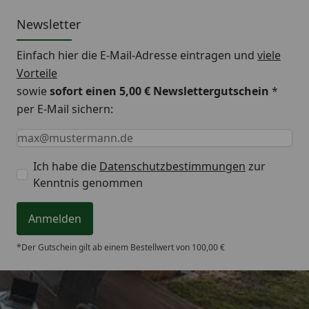
Das
Holz der Fichte
...
Newsletter
...ist eine sehr
häufig verwendete Holzart
wenn es
um Zäune geht: Auf der Nordhalbkugel zählen
Einfach hier die E-Mail-Adresse eintragen und
viele
Fichten zu den wichtigsten forstwirtschaftlich
Vorteile
genutzten Baumarten. Das Holz der Fichte ist sehr
sowie
sofort einen 5,00 € Newslettergutschein
*
robust
und
widerstandsfähig
, es ist ein
per E-Mail sichern:
zuverlässiges Material um Ihr Grundstück
Keine Eingabe erforderlich
Eingabe erforderlich
E-Mail *
abzugrenzen und zu schützen.
Ich habe die
Datenschutzbestimmungen
zur
Kenntnis genommen
Anmelden
*Der Gutschein gilt ab einem Bestellwert von 100,00 €