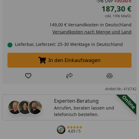
-5%
UVP
199,00 €
187,30 €
inkl. 19% MwSt.
149,00 € Versandkosten in Deutschland
Versandkosten nach Menge und Land
Lieferbar, Lieferzeit: 25-30 Werktage in Deutschland
In den Einkaufswagen
In den Einkaufswagen legen
Produkt zur Wunschliste hinzufügen
Teilen
Produkt Ver
Artikel-Nr.: 416742
Online
Experten-Beratung
Anrufen, beraten lassen und
telefonisch bestellen.
4,65
/ 5