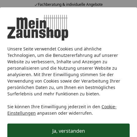
Fachberatung & individuelle Angebote
Alle Produkte
Mein Konto
Wunschl
Ein
4,65
/ 5
Suchen
Unsere Seite verwendet Cookies und ähnliche
Sichtschutz
Holz
BM Massivholz
BM Serie Fehmarn G
Startseite
Technologien, um die Benutzererfahrung auf unserer
BM Serie Fehmarn Grundelement
Website zu verbessern, Inhalte und Anzeigen zu
personalisieren und die Nutzung unserer Website zu
180x180 cm
analysieren. Mit Ihrer Einwilligung stimmen Sie der
Verwendung von Cookies sowie der Verarbeitung Ihrer
persönlichen Daten zu, um Ihnen ein bestmögliches
Surferlebnis und mehr Funktionen zu bieten.
Sie können Ihre Einwilligung jederzeit in den
Cookie-
Einstellungen
anpassen oder widerrufen.
Ja, verstanden