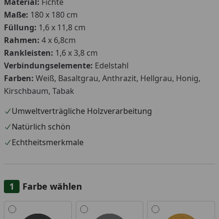
Material:
Fichte
Maße:
180 x 180 cm
Füllung:
1,6 x 11,8 cm
Rahmen:
4 x 6,8cm
Rankleisten:
1,6 x 3,8 cm
Verbindungselemente:
Edelstahl
Farben:
Weiß, Basaltgrau, Anthrazit, Hellgrau, Honig,
Kirschbaum, Tabak
Umweltverträgliche Holzverarbeitung
Natürlich schön
Echtheitsmerkmale
Farbe wählen
Alle anzeigen (7)