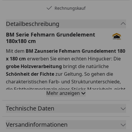
Rechnungskauf
Detailbeschreibung
BM Serie Fehmarn Grundelement
180x180 cm
Mit dem
BM
Zaunserie Fehmarn
Grundelement 180
x 180 cm
erwerben Sie einen echten Hingucker: Die
grobe Holzverarbeitung
bringt die natürliche
Schönheit der Fichte
zur Geltung. So gehen die
charakteristischen Farb- und Strukturunterschiede,
die Echtheitsmerkmale eines Stücks Massivholz, nicht
Mehr anzeigen
verloren.
Zur Zaunserie Fehmarn gehören
5
verschiedene Elemente
, die
beliebig aneinander
Technische Daten
gereiht oder kombiniert
werden können (Maße BxH):
Material:
Fichte
Versandinformationen
Maße:
180 x 180 cm