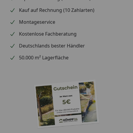
Kauf auf Rechnung (10 Zahlarten)
Montageservice
TIPPS:
Kostenlose Fachberatung
Was benötige ich für einen reibungslosen Aufbau?
Deutschlands bester Händler
BM Zaunpfosten Fichte
50.000 m² Lagerfläche
BM Schwerer Pfostenanker
BM U-Pfostenlasche
BM Flechtzaunbeschlag
Optionales Zubehör:
BM Zaunserie Fehmarn verschiedene Elemente
Diese
Artike
l finden Sie im
Zubehör Reiter
.
Wissenswertes: