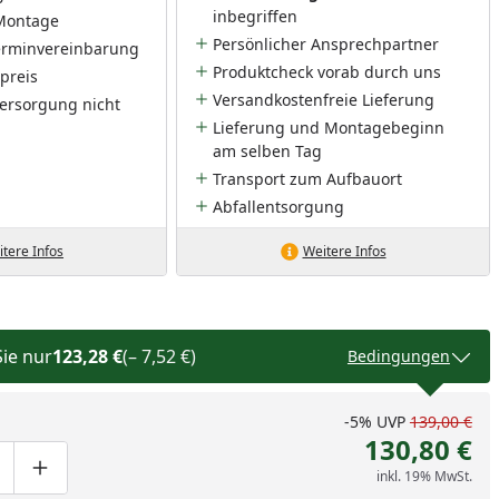
inbegriffen
Montage
Persönlicher Ansprechpartner
Terminvereinbarung
Produktcheck vorab durch uns
preis
Versandkostenfreie Lieferung
ersorgung nicht
Lieferung und Montagebeginn
am selben Tag
Transport zum Aufbauort
Abfallentsorgung
tere Infos
Weitere Infos
Sie nur
123,28 €
(– 7,52 €)
Bedingungen
-5%
UVP
139,00 €
130,80 €
inkl. 19% MwSt.
ge um eins verringern
duktmenge manuell eingeben
Produktmenge um eins erhöhen