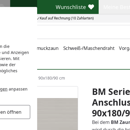
Wunschliste
Meine Bes
Wunschliste
Meine Beste
Kauf auf Rechnung (10 Zahlarten)
m die
nstabmatten
Schmuckzaun
Schweiß-/Maschendraht
Vorg
e und Anzeigen
ieren. Mit
owie der
mögliches
hlusselement links 90x180/90 cm
BM Seri
ngen
anpassen
Anschlus
90x180/
gen öffnen
Bei dem
BM
Zau
wird durch die h