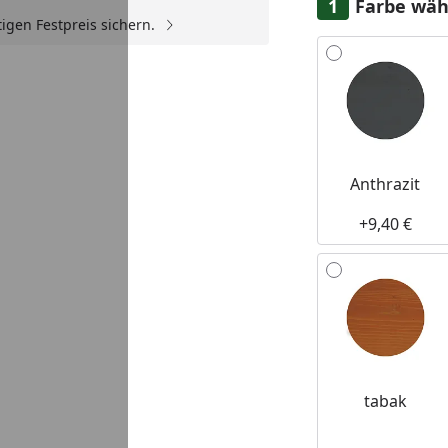
Farbe wäh
igen Festpreis sichern.
Alle anzeigen (7)
Anthrazit
+9,40 €
tabak