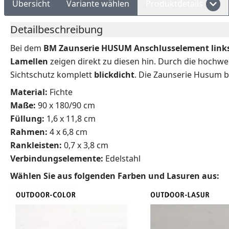
Übersicht
Variante wählen
Produktdetails
Detailbeschreibung
Bei dem
BM
Zaunserie HUSUM
Anschluss
element link
Lamellen
zeigen direkt zu diesen hin. Durch die hochwe
Sichtschutz komplett
blickdicht
. Die Zaunserie Husum 
Material:
Fichte
Maße:
90 x 180/90 cm
Füllung:
1,6 x 11,8 cm
Rahmen:
4 x 6,8 cm
Rankleisten:
0,7 x 3,8 cm
Verbindungselemente:
Edelstahl
Wählen Sie aus folgenden Farben und Lasuren aus: