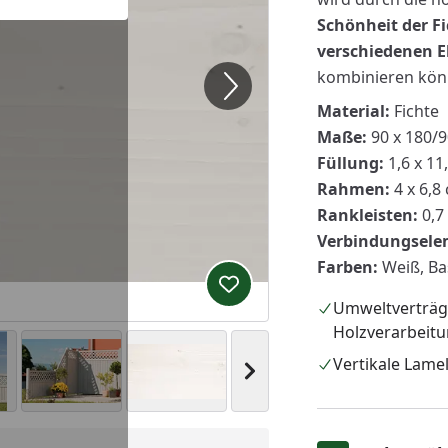
Schönheit
der F
verschiedenen 
kombinieren kön
Material:
Fichte
Maße:
90 x 180/
Füllung:
1,6 x 11
Rahmen:
4 x 6,8
Rankleisten:
0,7
Verbindungsele
Farben:
Weiß, Bas
Produkt zur Wunschliste hi
Umweltverträg
Holzverarbeit
Vertikale Lame
Nächstes Bild anzeigen