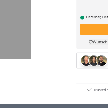
Lieferbar, Li
Wunschl
Pro
Deutschlands bester Händler
Trusted S
…