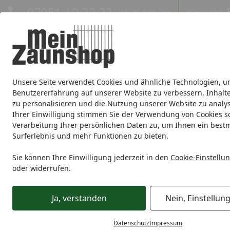
Hotline
07051 / 9 22 22
Kontakt
Mo-Fr. 8-16 Uhr
Kontakt
Eigene Montage-Teams
Unsere Seite verwendet Cookies und ähnliche Technologien, u
Sichtschutz
Doppelstabmatte
Zaunsets
Gabionen
Ei
Benutzererfahrung auf unserer Website zu verbessern, Inhalt
zu personalisieren und die Nutzung unserer Website zu analys
Zaunmarken
Ihrer Einwilligung stimmen Sie der Verwendung von Cookies s
Verarbeitung Ihrer persönlichen Daten zu, um Ihnen ein best
Surferlebnis und mehr Funktionen zu bieten.
Sichtschutz
Holz
BM Massivholz
BM Serie Husum Ansc
Startseite
Sie können Ihre Einwilligung jederzeit in den
Cookie-Einstellu
oder widerrufen.
Ja, verstanden
Nein, Einstellun
Datenschutz
Impressum