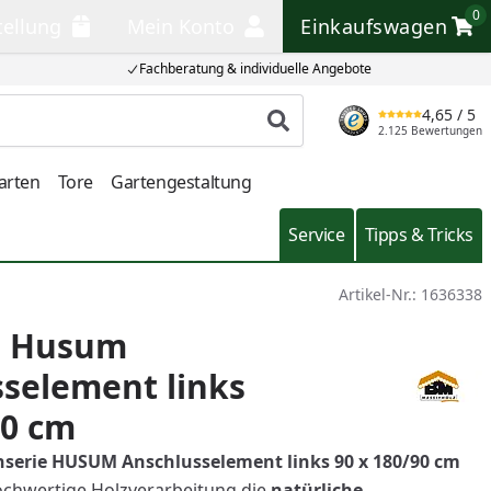
0
tellung
Mein Konto
Einkaufswagen
llung
Mein Konto
Einkaufswagen
Fachberatung & individuelle Angebote
4,65
/ 5
Produkt suchen
2.125 Bewertungen
arten
Tore
Gartengestaltung
Service
Tipps & Tricks
Artikel-Nr.:
1636338
e Husum
selement links
90 cm
nserie HUSUM
Anschluss
element links 90 x 180/90 cm
ochwertige Holzverarbeitung die
natürliche