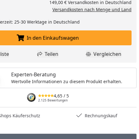
149,00 € Versandkosten in Deutschland
Versandkosten nach Menge und Land
eferzeit: 25-30 Werktage in Deutschland
In den Einkaufswagen
In den Einkaufswagen legen
iste
Teilen
Vergleichen
dukt zur Wunschliste hinzufügen
Teilen
Produkt Vergle
Experten-Beratung
Wertvolle Informationen zu diesem Produkt erhalten.
4,65
/ 5
2.125 Bewertungen
hops Käuferschutz
Rechnungskauf