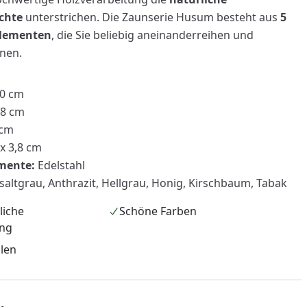
ichte
unterstrichen. Die Zaunserie Husum besteht aus
5
Elementen
, die Sie beliebig aneinanderreihen und
nen.
90 cm
,8 cm
 cm
 x 3,8 cm
mente:
Edelstahl
altgrau, Anthrazit, Hellgrau, Honig, Kirschbaum, Tabak
nzufügen
liche
Schöne Farben
ung
llen