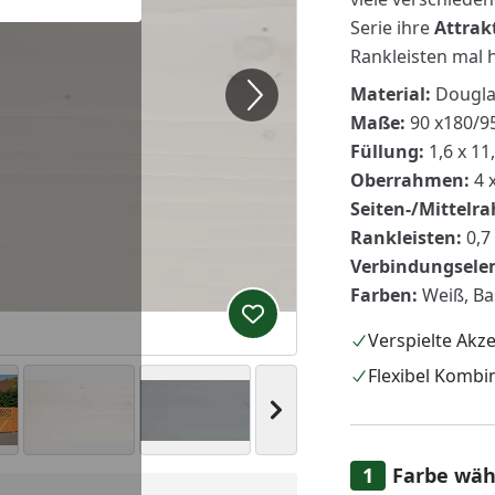
Serie ihre
Attrakt
Rankleisten mal 
Material:
Dougla
Maße:
90 x180/9
Füllung:
1,6 x 11
Oberrahmen:
4 
Seiten-/Mittelr
Rankleisten:
0,7
Verbindungsele
Farben:
Weiß, Bas
Produkt zur Wunschliste hi
Verspielte Akz
Flexibel Kombi
Nächstes Bild anzeigen
Farbe wäh