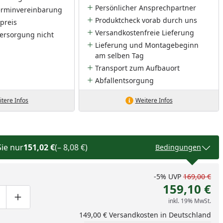
Persönlicher Ansprechpartner
Terminvereinbarung
Produktcheck vorab durch uns
preis
Versandkostenfreie Lieferung
ersorgung nicht
Lieferung und Montagebeginn
am selben Tag
Transport zum Aufbauort
Abfallentsorgung
tere Infos
Weitere Infos
Sie nur
151,02 €
(– 8,08 €)
Bedingungen
-5%
UVP
169,00 €
159,10 €
inkl. 19% MwSt.
ge um eins verringern
duktmenge manuell eingeben
Produktmenge um eins erhöhen
149,00 € Versandkosten in Deutschland