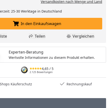
Versandkosten nach Menge und Land
eferzeit: 25-30 Werktage in Deutschland
In den Einkaufswagen
In den Einkaufswagen legen
iste
Teilen
Vergleichen
dukt zur Wunschliste hinzufügen
Teilen
Produkt Vergle
Experten-Beratung
Wertvolle Informationen zu diesem Produkt erhalten.
4,65
/ 5
2.125 Bewertungen
hops Käuferschutz
Rechnungskauf