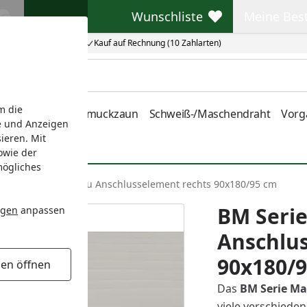
Wunschliste
Meine Bes
Wunschliste
Meine Beste
Kauf auf Rechnung (10 Zahlarten)
m die
nstabmatten
Schmuckzaun
Schweiß-/Maschendraht
Vorg
e und Anzeigen
ieren. Mit
owie der
mögliches
u
BM Serie Mainau Anschlusselement rechts 90x180/95 cm
BM Seri
ngen
anpassen
Anschlus
90x180/
gen öffnen
Das
BM Serie Ma
viele verschiede