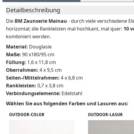
Detailbeschreibung
Die
BM Zaunserie Mainau
- durch viele verschiedene 
horizontal; die Rankleisten mal hochkant, mal quer:
10 v
kombiniert werden.
Material:
Douglasie
Maße:
90 x180/95 cm
Füllung:
1,6 x 11,8 cm
Oberrahmen:
4 x 9,5 cm
Seiten-/Mittelrahmen:
4 x 6,8 cm
Rankleisten:
0,7 x 3,8 cm
Verbindungselemente:
Edelstahl
Wählen Sie aus folgenden Farben und Lasuren aus: