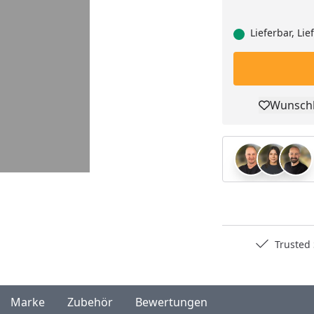
Lieferbar, Li
Wunschl
Pro
Deutschlands bester Händler
Trusted S
Marke
Zubehör
Bewertungen