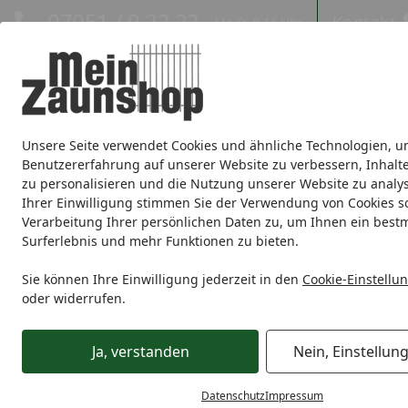
Hotline
07051 / 9 22 22
Kontakt
Mo-Fr. 8-16 Uhr
Kontakt
Eigene Montage-Teams
Unsere Seite verwendet Cookies und ähnliche Technologien, u
Sichtschutz
Doppelstabmatte
Zaunsets
Gabionen
Ei
Benutzererfahrung auf unserer Website zu verbessern, Inhalt
zu personalisieren und die Nutzung unserer Website zu analys
Zaunmarken
Ihrer Einwilligung stimmen Sie der Verwendung von Cookies s
Verarbeitung Ihrer persönlichen Daten zu, um Ihnen ein best
Surferlebnis und mehr Funktionen zu bieten.
Sichtschutz
Holz
BM Massivholz
BM Zaunserie Maina
Startseite
Sie können Ihre Einwilligung jederzeit in den
Cookie-Einstellu
oder widerrufen.
Ja, verstanden
Nein, Einstellun
Datenschutz
Impressum