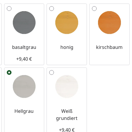
basaltgrau
honig
kirschbaum
+9,40 €
Hellgrau
Weiß
grundiert
+9,40 €