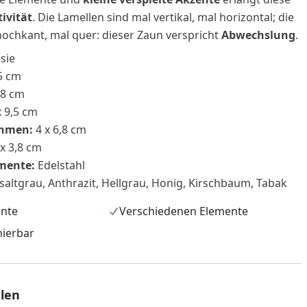
ivität
. Die Lamellen sind mal vertikal, mal horizontal; die
hochkant, mal quer: dieser Zaun verspricht
Abwechslung
.
sie
5 cm
,8 cm
x 9,5 cm
ahmen:
4 x 6,8 cm
 x 3,8 cm
mente:
Edelstahl
altgrau, Anthrazit, Hellgrau, Honig, Kirschbaum, Tabak
nzufügen
ente
Verschiedenen Elemente
nierbar
len