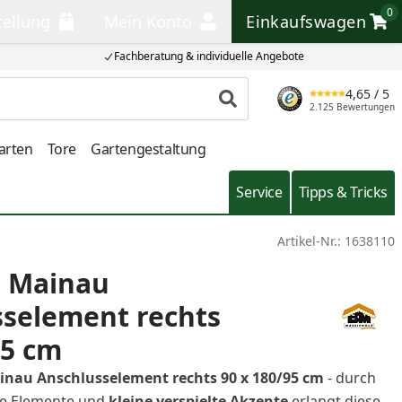
0
tellung
Mein Konto
Einkaufswagen
llung
Mein Konto
Einkaufswagen
Fachberatung & individuelle Angebote
4,65
/ 5
Produkt suchen
2.125 Bewertungen
arten
Tore
Gartengestaltung
Service
Tipps & Tricks
Artikel-Nr.:
1638110
e Mainau
selement rechts
95 cm
inau Anschlusselement rechts 90 x 180/95 cm
- durch
ne Elemente und
kleine
verspielte
Akzente
erlangt diese