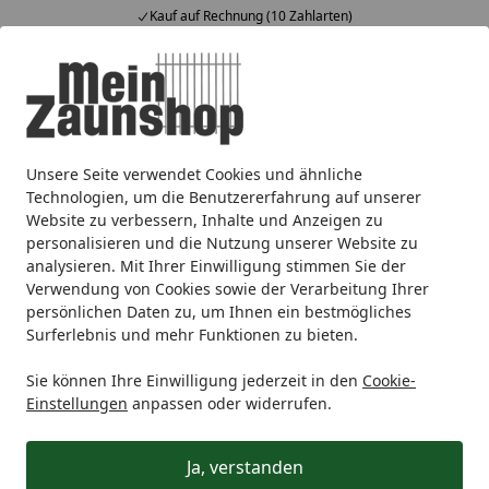
Kauf auf Rechnung (10 Zahlarten)
Alle Produkte
Mein Konto
Wunschl
Ein
4,65
/ 5
Suchen
Unsere Seite verwendet Cookies und ähnliche
Schweiß-/Maschendraht
Alberts® Maschendraht
Alber
Startseite
Technologien, um die Benutzererfahrung auf unserer
Alberts® Drahtklammern 22 mm
Website zu verbessern, Inhalte und Anzeigen zu
personalisieren und die Nutzung unserer Website zu
Grün 800 Stück
analysieren. Mit Ihrer Einwilligung stimmen Sie der
Verwendung von Cookies sowie der Verarbeitung Ihrer
persönlichen Daten zu, um Ihnen ein bestmögliches
Surferlebnis und mehr Funktionen zu bieten.
Sie können Ihre Einwilligung jederzeit in den
Cookie-
Einstellungen
anpassen oder widerrufen.
Ja, verstanden