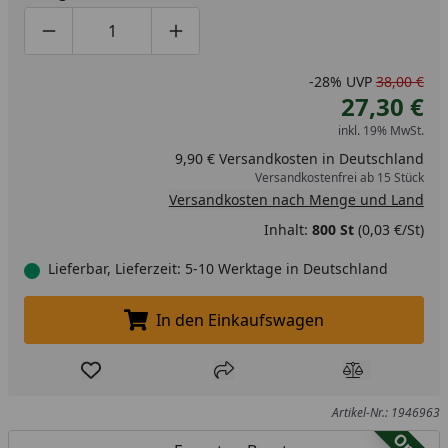
Produktmenge um eins verringern
Produktmenge manuell eingeben
Produktmenge um eins erhöhen
-28%
UVP
38,00 €
27,30 €
inkl. 19% MwSt.
9,90 € Versandkosten in Deutschland
Versandkostenfrei ab 15 Stück
Versandkosten nach Menge und Land
Inhalt:
800 St
(0,03 €/St)
Lieferbar, Lieferzeit: 5-10 Werktage in Deutschland
In den Einkaufswagen
In den Einkaufswagen legen
Produkt zur Wunschliste hinzufügen
Teilen
Produkt Ver
Artikel-Nr.: 1946963