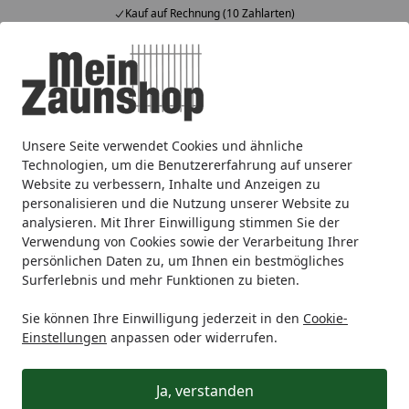
Kauf auf Rechnung (10 Zahlarten)
Alle Produkte
Mein Konto
Wunschl
Ein
4,65
/ 5
Suchen
Unsere Seite verwendet Cookies und ähnliche
Doppelstabmattenzaun
Alberts® Doppelstabmatten
Alb
Startseite
Technologien, um die Benutzererfahrung auf unserer
Alberts® Doppelstabmatte 6/5/6
Website zu verbessern, Inhalte und Anzeigen zu
personalisieren und die Nutzung unserer Website zu
5
(2 Bewertungen)
analysieren. Mit Ihrer Einwilligung stimmen Sie der
Verwendung von Cookies sowie der Verarbeitung Ihrer
persönlichen Daten zu, um Ihnen ein bestmögliches
Surferlebnis und mehr Funktionen zu bieten.
Sie können Ihre Einwilligung jederzeit in den
Cookie-
Einstellungen
anpassen oder widerrufen.
Ja, verstanden