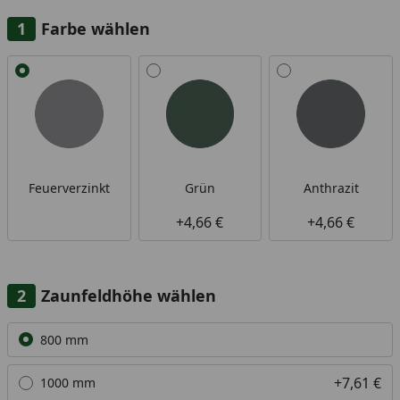
Farbe wählen
Alle anzeigen (3)
Feuerverzinkt
Grün
Anthrazit
+4,66 €
+4,66 €
Zaunfeldhöhe wählen
Alle anzeigen (7)
800 mm
+7,61 €
1000 mm