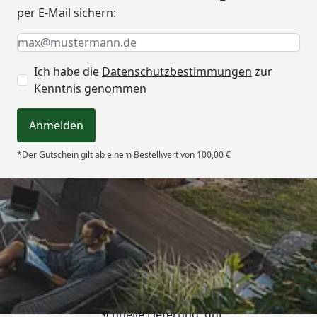
per E-Mail sichern:
Keine Eingabe erforderlich
Eingabe erforderlich
E-Mail *
Ich habe die
Datenschutzbestimmungen
zur
Kenntnis genommen
Anmelden
*Der Gutschein gilt ab einem Bestellwert von 100,00 €
Trusted Shops
4,65
/ 5
„Schnelle Lieferung, gut