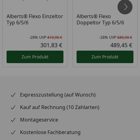
einen 1750 mm langen Zaunfeldpfosten,
für eine Zaunfeldhöhe von 1400 mm benötigen Sie
Alberts® Flexo Einzeltor
Alberts® Flexo
einen 2000 mm langen Zaunfeldpfosten und
Typ 6/5/6
Doppeltor Typ 6/5/6
für eine Zaunfeldhöhe von 1600 mm benötigen Sie
einen 2250 mm langen Zaunfeldpfosten
-28%
UVP
419,90 €
-28%
UVP
680,90 €
Rabatt in Prozent
Ursprünglicher Preis
Rab
Urs
301,83 €
489,45 €
Aktueller Preis
Akt
Zum Produkt
Zum Produkt
Expresszustellung (auf Wunsch)
Kauf auf Rechnung (10 Zahlarten)
Montageservice
Kostenlose Fachberatung