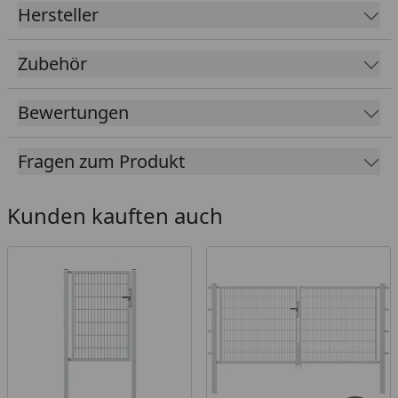
Hersteller
1400 mm
1600 mm
Zubehör
1800 mm
Bewertungen
2000 mm
Farben: feuerverzinkt, grün, anthrazit
Fragen zum Produkt
Breite: 2000 mm
Kunden kauften auch
Bitte beachten Sie folgenden wichtigen Hinweis:
Beim Einbetonieren benötigen Sie für eine
Zaunfeldhöhe von 800 mm einen 1200 mm langen
Zaunfeldpfosten,
für eine Zaunfeldhöhe von 1000 mm benötigen Sie
einen 1500 mm langen Zaunpfosten,
für eine Zaunfeldhöhe von 1200 mm benötigen Sie