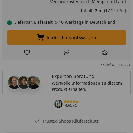
Versandkosten nach Menge und Land
Inhalt:
2 m
(17,25 €/m)
Lieferbar, Lieferzeit: 5-10 Werktage in Deutschland
In den Einkaufswagen
In den Einkaufswagen legen
Produkt zur Wunschliste hinzufügen
Teilen
Produkt Ver
Artikel-Nr.: 230221
Experten-Beratung
Wertvolle Informationen zu diesem
Produkt erhalten.
4,65
/ 5
Trusted Shops Käuferschutz