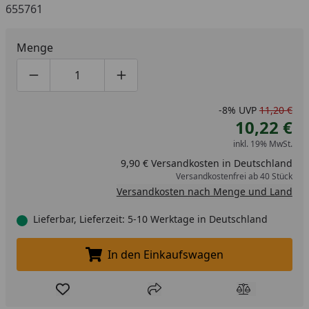
655761
Menge
Produktmenge um eins verringern
Produktmenge manuell eingeben
Produktmenge um eins erhöhen
-8%
UVP
11,20 €
10,22 €
inkl. 19% MwSt.
9,90 € Versandkosten in Deutschland
Versandkostenfrei ab 40 Stück
Versandkosten nach Menge und Land
Lieferbar, Lieferzeit: 5-10 Werktage in Deutschland
In den Einkaufswagen
In den Einkaufswagen legen
Produkt zur Wunschliste hinzufügen
Teilen
Produkt Ver