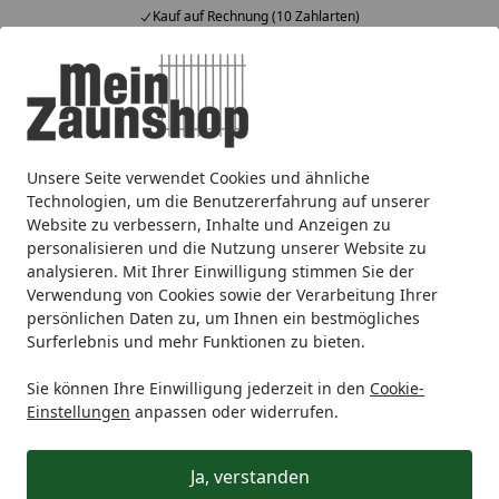
Kauf auf Rechnung (10 Zahlarten)
Alle Produkte
Mein Konto
Wunschl
Ein
4,64
/ 5
Suchen
Unsere Seite verwendet Cookies und ähnliche
Schweiß-/Maschendraht
Alberts® Schelle,Befestigung v.G
Startseite
Technologien, um die Benutzererfahrung auf unserer
Alberts® Schelle,Befestigung
Website zu verbessern, Inhalte und Anzeigen zu
personalisieren und die Nutzung unserer Website zu
v.Geflechtspannst.,feuerverzinkt,
analysieren. Mit Ihrer Einwilligung stimmen Sie der
Kst.b.,Schelle⌀60mm 655761
Verwendung von Cookies sowie der Verarbeitung Ihrer
persönlichen Daten zu, um Ihnen ein bestmögliches
Surferlebnis und mehr Funktionen zu bieten.
Sie können Ihre Einwilligung jederzeit in den
Cookie-
Einstellungen
anpassen oder widerrufen.
Ja, verstanden