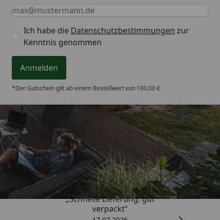
Keine Eingabe erforderlich
Eingabe erforderlich
E-Mail *
Ich habe die
Datenschutzbestimmungen
zur
Kenntnis genommen
Anmelden
*Der Gutschein gilt ab einem Bestellwert von 100,00 €
Trusted Shops
4,65
/ 5
„Schnelle Lieferung, gut
verpackt“
17.07.2026