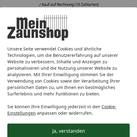
Kauf auf Rechnung (10 Zahlarten)
Alle Produkte
Mein Konto
Wunschl
Ein
4,65
/ 5
Suchen
Unsere Seite verwendet Cookies und ähnliche
Alberts® Sturmhaken, mit Öse, galvanisch verzinkt dicksch
Startseite
Technologien, um die Benutzererfahrung auf unserer
Alberts® Sturmhaken, mit Öse,
Website zu verbessern, Inhalte und Anzeigen zu
personalisieren und die Nutzung unserer Website zu
galvanisch verzinkt
analysieren. Mit Ihrer Einwilligung stimmen Sie der
dickschichtpassiviert, zum
Verwendung von Cookies sowie der Verarbeitung Ihrer
persönlichen Daten zu, um Ihnen ein bestmögliches
Einschrauben, 400x⌀6 mm 209230
Surferlebnis und mehr Funktionen zu bieten.
Sie können Ihre Einwilligung jederzeit in den
Cookie-
Einstellungen
anpassen oder widerrufen.
Ja, verstanden