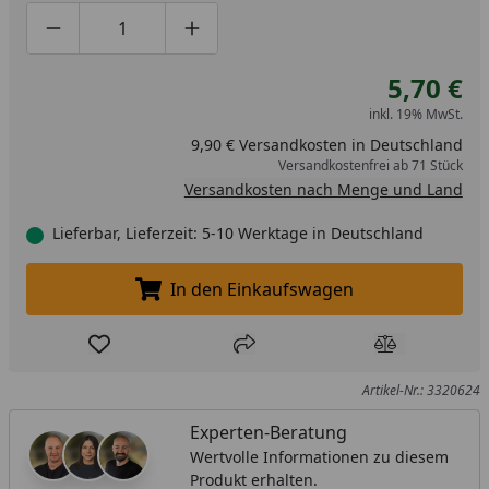
Produktmenge um eins verringern
Produktmenge manuell eingeben
Produktmenge um eins erhöhen
5,70 €
inkl. 19% MwSt.
9,90 € Versandkosten in Deutschland
Versandkostenfrei ab 71 Stück
Versandkosten nach Menge und Land
Lieferbar, Lieferzeit: 5-10 Werktage in Deutschland
In den Einkaufswagen
In den Einkaufswagen legen
Produkt zur Wunschliste hinzufügen
Teilen
Produkt Ver
Artikel-Nr.: 3320624
Experten-Beratung
Wertvolle Informationen zu diesem
Produkt erhalten.