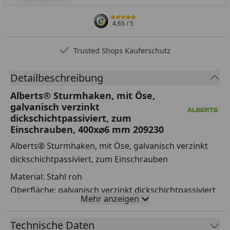
4,65
/ 5
Trusted Shops Käuferschutz
Detailbeschreibung
Alberts® Sturmhaken, mit Öse,
galvanisch verzinkt
dickschichtpassiviert, zum
Einschrauben, 400x⌀6 mm 209230
Alberts® Sturmhaken, mit Öse, galvanisch verzinkt
dickschichtpassiviert, zum Einschrauben
Material: Stahl roh
Oberfläche: galvanisch verzinkt dickschichtpassiviert
Mehr anzeigen
zum Einschrauben
Länge: 400 mm
Technische Daten
Haken-⌀: 6 mm