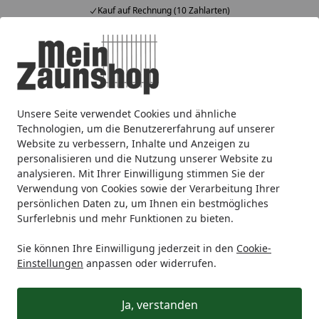
Kauf auf Rechnung (10 Zahlarten)
Alle Produkte
Mein Konto
Wunschl
Ein
4,65
/ 5
Suchen
Unsere Seite verwendet Cookies und ähnliche
Alberts® Zierwinkel, geprägt, galvanisch verzinkt dickschi
Startseite
Technologien, um die Benutzererfahrung auf unserer
Alberts® Zierwinkel, geprägt,
Website zu verbessern, Inhalte und Anzeigen zu
personalisieren und die Nutzung unserer Website zu
galvanisch verzinkt
analysieren. Mit Ihrer Einwilligung stimmen Sie der
dickschichtpassiviert, TxHxB
Verwendung von Cookies sowie der Verarbeitung Ihrer
persönlichen Daten zu, um Ihnen ein bestmögliches
50x50x20 mm 337117
Surferlebnis und mehr Funktionen zu bieten.
Sie können Ihre Einwilligung jederzeit in den
Cookie-
Einstellungen
anpassen oder widerrufen.
Ja, verstanden