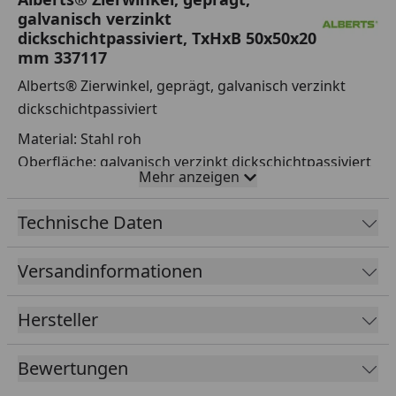
galvanisch verzinkt
dickschichtpassiviert, TxHxB 50x50x20
mm 337117
Alberts® Zierwinkel, geprägt, galvanisch verzinkt
dickschichtpassiviert
Material: Stahl roh
Oberfläche: galvanisch verzinkt dickschichtpassiviert
Mehr anzeigen
Tiefe: 50 mm
Höhe: 50 mm
Technische Daten
Breite: 20 mm
Materialstärke: 1,00 mm
Versandinformationen
Anzahl Löcher: 4
Loch: ⌀5,3 mm gesenkt
Hersteller
Bewertungen