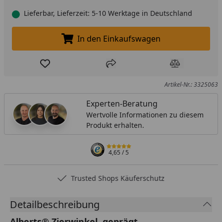
Lieferbar, Lieferzeit: 5-10 Werktage in Deutschland
In den Einkaufswagen
In den Einkaufswagen legen
Produkt zur Wunschliste hinzufügen
Teilen
Produkt Ver
Artikel-Nr.: 3325063
Experten-Beratung
Wertvolle Informationen zu diesem
Produkt erhalten.
4,65
/ 5
Trusted Shops Käuferschutz
Detailbeschreibung
Alberts® Zierwinkel, geprägt,