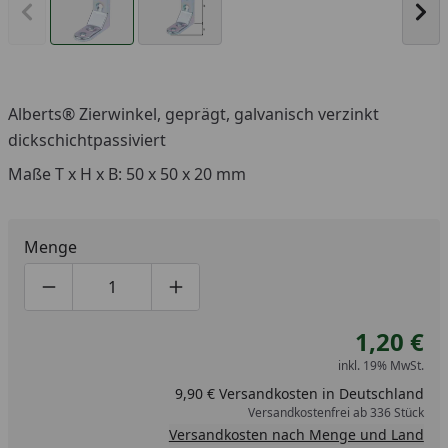
Vorheriges Bild anzeigen
Näc
Alberts® Zierwinkel, geprägt, galvanisch verzinkt
dickschichtpassiviert
Maße T x H x B: 50 x 50 x 20 mm
Menge
Produktmenge um eins verringern
Produktmenge manuell eingeben
Produktmenge um eins erhöhen
1,20 €
inkl. 19% MwSt.
9,90 € Versandkosten in Deutschland
Versandkostenfrei ab 336 Stück
Versandkosten nach Menge und Land