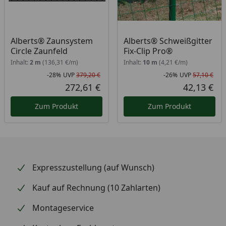
Alberts® Zaunsystem
Alberts® Schweißgitter
Circle Zaunfeld
Fix-Clip Pro®
Inhalt:
2 m
(136,31 €/m)
Inhalt:
10 m
(4,21 €/m)
-28%
UVP
379,20 €
-26%
UVP
57,10 €
Rabatt in Prozent
Ursprünglicher Preis
Rab
Urs
272,61 €
42,13 €
Aktueller Preis
Akt
Zum Produkt
Zum Produkt
Expresszustellung (auf Wunsch)
Kauf auf Rechnung (10 Zahlarten)
Montageservice