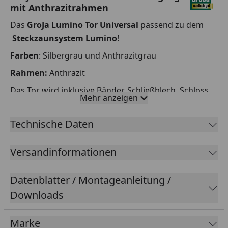
mit Anthrazitrahmen
Das
GroJa Lumino Tor Universal
passend zu dem
Steckzaunsystem Lumino
!
Farben
: Silbergrau und Anthrazitgrau
Rahmen:
Anthrazit
Das Tor wird inklusive Bänder, Schließblech, Schloss
Mehr anzeigen
und Griff geliefert. Ohne Pfosten (diese finden Sie im
Zubehör)
Technische Daten
Befestigung
:
Versandinformationen
Das Tor ist ein Universal-Tor, es kann DIN links und
rechts befestigt werden.
Datenblätter / Montageanleitung /
Zur Befestigung im Boden sind die GroJa Lumino
Downloads
Steckzaun Pfosten optimal.
Marke