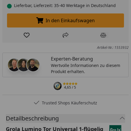
Lieferbar, Lieferzeit: 35-40 Werktage in Deutschland
In den Einkaufswagen
In den Einkaufswagen legen
Produkt zur Wunschliste hinzufügen
Teilen
Produkt Ver
Artikel-Nr.: 1553932
Experten-Beratung
Wertvolle Informationen zu diesem
Produkt erhalten.
4,65
/ 5
Trusted Shops Käuferschutz
Detailbeschreibung
GroJa Lumino Tor Universal 1-flügelig