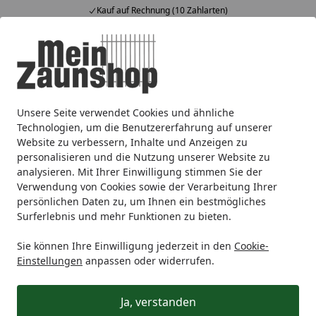
Kauf auf Rechnung (10 Zahlarten)
Alle Produkte
Mein Konto
Wunschl
Ein
4,65
/ 5
Suchen
Unsere Seite verwendet Cookies und ähnliche
Sichtschutz
Aluminium
GroJa Stecksystem Lumino
Gro
Startseite
Technologien, um die Benutzererfahrung auf unserer
GroJa Lumino Tor Universal 1-
Website zu verbessern, Inhalte und Anzeigen zu
personalisieren und die Nutzung unserer Website zu
flügelig mit Anthrazitrahmen
analysieren. Mit Ihrer Einwilligung stimmen Sie der
Verwendung von Cookies sowie der Verarbeitung Ihrer
persönlichen Daten zu, um Ihnen ein bestmögliches
Surferlebnis und mehr Funktionen zu bieten.
Sie können Ihre Einwilligung jederzeit in den
Cookie-
Einstellungen
anpassen oder widerrufen.
Ja, verstanden