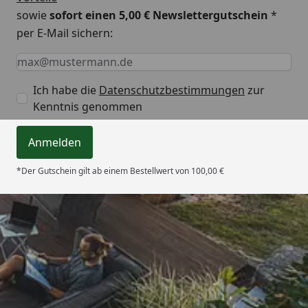
sowie
sofort einen 5,00 € Newslettergutschein
*
per E-Mail sichern:
Keine Eingabe erforderlich
Eingabe erforderlich
E-Mail *
Ich habe die
Datenschutzbestimmungen
zur
Kenntnis genommen
Anmelden
*Der Gutschein gilt ab einem Bestellwert von 100,00 €
Trusted Shops
4,65
/ 5