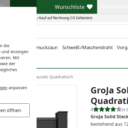
Wunschliste
Meine Bes
Wunschliste
Meine Beste
Kauf auf Rechnung (10 Zahlarten)
m die
nstabmatten
Schmuckzaun
Schweiß-/Maschendraht
Vorg
e und Anzeigen
ieren. Mit
owie der
mögliches
Solid Stecksystem Bausatz Quadratisch
GroJa So
ngen
anpassen
Quadrat
4
(4 
gen öffnen
GroJa Solid Stec
bestehend aus 12