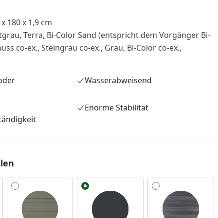
x 180 x 1,9 cm
grau, Terra, Bi-Color Sand (entspricht dem Vorgänger Bi-
uss co-ex., Steingrau co-ex., Grau, Bi-Color co-ex.,
 oder
Wasserabweisend
Enorme Stabilität
ändigkeit
len
nzufügen