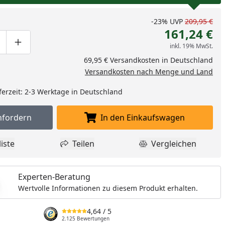
-23%
UVP
209,95 €
161,24 €
inkl. 19% MwSt.
ge um eins verringern
duktmenge manuell eingeben
Produktmenge um eins erhöhen
69,95 € Versandkosten in Deutschland
Versandkosten nach Menge und Land
ferzeit: 2-3 Werktage in Deutschland
nfordern
In den Einkaufswagen
Muster anfordern
In den Einkaufswagen l
iste
Teilen
Vergleichen
dukt zur Wunschliste hinzufügen
Teilen
Produkt Vergle
Experten-Beratung
Wertvolle Informationen zu diesem Produkt erhalten.
4,64
/ 5
2.125 Bewertungen