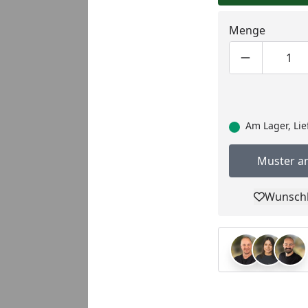
Menge
Produktmen
Pro
Am Lager, Lie
Muster a
Wunschl
Pro