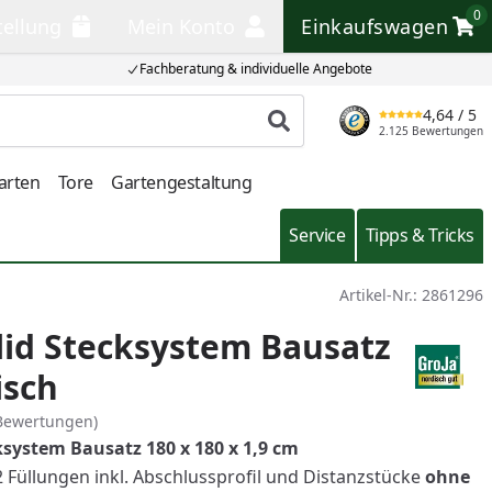
0
tellung
Mein Konto
Einkaufswagen
llung
Mein Konto
Einkaufswagen
Fachberatung & individuelle Angebote
4,64
/ 5
Produkt suchen
2.125 Bewertungen
arten
Tore
Gartengestaltung
Service
Tipps & Tricks
Artikel-Nr.:
2861296
lid Stecksystem Bausatz
isch
Bewertungen)
ksystem Bausatz 180 x 180 x 1,9 cm
 Füllungen inkl. Abschlussprofil und Distanzstücke
ohne