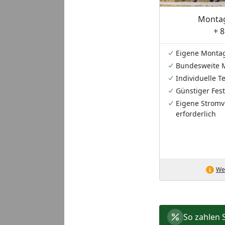
Montag
+ 8
Eigene Monta
Bundesweite 
Individuelle 
Günstiger Fest
Eigene Stromv
erforderlich
Wei
So zahlen 