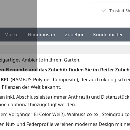
Deutschlands bester Händler
Trusted S
Marke
Handmuster
Zubehör
Kundenbilder
nzigartiges Ambiente in Ihrem Garten.
en Elemente und das Zubehör finden Sie im Reiter Zubeh
f
BPC
(
B
AMBUS-
P
olymer-
C
omposite), der auch ökologisch ein
 Pflanzen der Welt bekannt.
n inkl. Abschlussleiste (immer Anthrazit) und Distanzstück
noch optional hinzugefügt werden.
dem Vorgänger Bi-Color Weiß), Walnuss co-ex., Steingrau co-e
en Nut- und Federprofile vereinen modernes Design mit ne