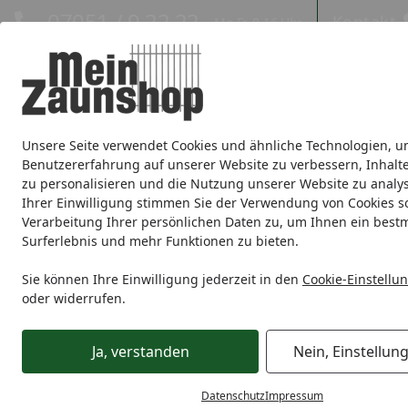
Hotline
07051 / 9 22 22
Kontakt
Mo-Fr. 8-16 Uhr
Kontakt
Eigene Montage-Teams
Unsere Seite verwendet Cookies und ähnliche Technologien, u
Sichtschutz
Doppelstabmatte
Zaunsets
Gabionen
Ei
Benutzererfahrung auf unserer Website zu verbessern, Inhalt
zu personalisieren und die Nutzung unserer Website zu analys
Zaunmarken
Ihrer Einwilligung stimmen Sie der Verwendung von Cookies s
Verarbeitung Ihrer persönlichen Daten zu, um Ihnen ein best
Surferlebnis und mehr Funktionen zu bieten.
Sichtschutz
BPC / WPC
GroJa Solid Stecksystem
GroJa 
Startseite
Sie können Ihre Einwilligung jederzeit in den
Cookie-Einstellu
oder widerrufen.
Ja, verstanden
Nein, Einstellun
Datenschutz
Impressum