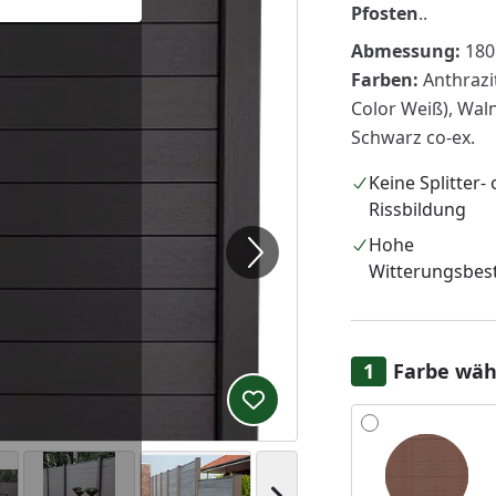
Pfosten
..
Abmessung:
180 
Farben:
Anthrazit
Color Weiß), Waln
Schwarz co-ex.
Keine Splitter-
Rissbildung
Hohe
Witterungsbest
Farbe wäh
Produkt zur Wunschliste hi
Alle anzeigen (8)