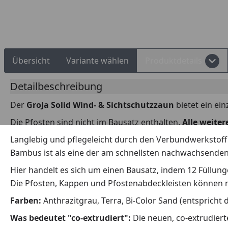
Rechnungskauf
Montageservice
Übersicht
Variante wählen
Produktdetails
Detailbeschreibung
Der
GroJa Solid Wind- & Sichtschutzzaun
bietet ein ei
Die Pfosten sind nicht im Bausatz enthalten.
Alle weiter
Langlebig und pflegeleicht durch den Verbundwerkstof
Bambus ist als eine der am schnellsten nachwachsenden
Hier handelt es sich um einen Bausatz, indem 12 Füllunge
Die Pfosten, Kappen und Pfostenabdeckleisten können 
Farben:
Anthrazitgrau, Terra, Bi-Color Sand (entspricht 
Was bedeutet "co-extrudiert":
Die neuen, co-extrudiert