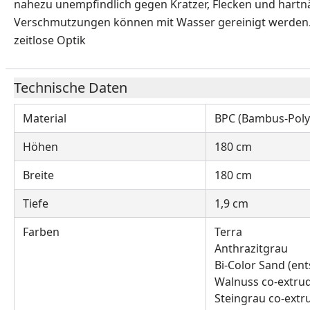
nahezu unempfindlich gegen Kratzer, Flecken und hartnä
Verschmutzungen können mit Wasser gereinigt werden. D
zeitlose Optik
Technische Daten
Material
BPC (Bambus-Poly
Höhen
180 cm
Breite
180 cm
Tiefe
1,9 cm
Farben
Terra
Anthrazitgrau
Bi-Color Sand (en
Walnuss co-extrud
Steingrau co-extr