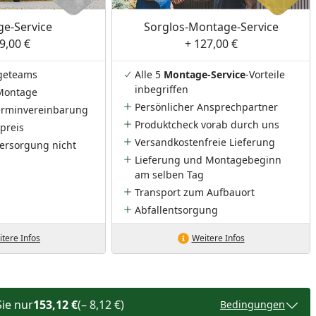
e-Service
Sorglos-Montage-Service
9,00 €
+ 127,00 €
geteams
Alle 5
Montage-Service
-Vorteile
inbegriffen
Montage
Persönlicher Ansprechpartner
Terminvereinbarung
Produktcheck vorab durch uns
preis
Versandkostenfreie Lieferung
ersorgung nicht
Lieferung und Montagebeginn
am selben Tag
Transport zum Aufbauort
Abfallentsorgung
tere Infos
Weitere Infos
Sie nur
153,12 €
(– 8,12 €)
Bedingungen