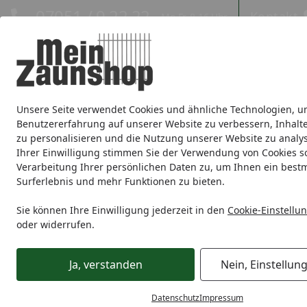
Hotline
07051 / 9 22 22
Kontakt
Mo-Fr. 8-16 Uhr
Kontakt
Eigene Montage-Teams
Unsere Seite verwendet Cookies und ähnliche Technologien, u
Sichtschutz
Doppelstabmatte
Zaunsets
Gabionen
Ei
Benutzererfahrung auf unserer Website zu verbessern, Inhalt
zu personalisieren und die Nutzung unserer Website zu analys
Zaunmarken
Ihrer Einwilligung stimmen Sie der Verwendung von Cookies s
Verarbeitung Ihrer persönlichen Daten zu, um Ihnen ein best
Surferlebnis und mehr Funktionen zu bieten.
Holzzaun
OSMO
Sichtblenden
OSMO Sichtblende Rh
Startseite
OSMO Sichtblende Rhombus
Sie können Ihre Einwilligung jederzeit in den
Cookie-Einstellu
oder widerrufen.
Ihre Artikelübersicht
Ja, verstanden
Nein, Einstellun
Preisspanne
Ersatzteile verfügbar
Service
Datenschutz
Impressum