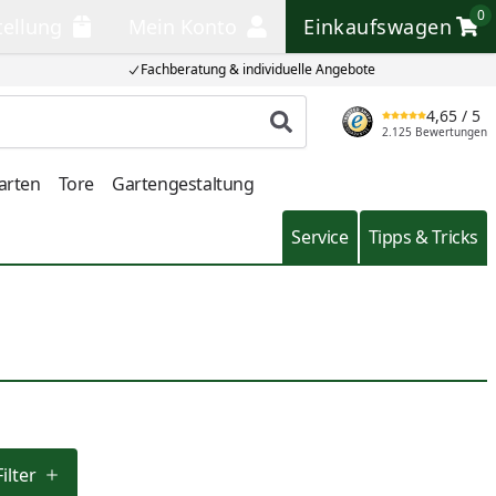
0
tellung
Mein Konto
Einkaufswagen
llung
Mein Konto
Einkaufswagen
Fachberatung & individuelle Angebote
4,65
/ 5
Produkt suchen
2.125 Bewertungen
arten
Tore
Gartengestaltung
Service
Tipps & Tricks
ilter