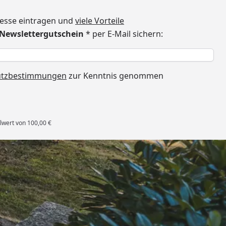
dresse eintragen und
viele Vorteile
€ Newslettergutschein
* per E-Mail sichern:
h
utzbestimmungen
zur Kenntnis genommen
lwert von 100,00 €