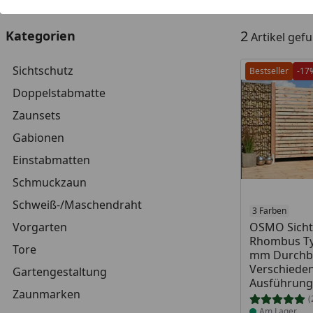
2
Kategorien
Artikel gef
Sichtschutz
Bestseller
-17
Doppelstabmatte
Zaunsets
Gabionen
Einstabmatten
Schmuckzaun
Schweiß-/Maschendraht
Produkt am
3 Farben
Vorgarten
OSMO Sicht
Rhombus Ty
Tore
mm Durchbl
Verschiede
Gartengestaltung
Ausführun
Zaunmarken
(
Am Lager