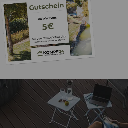
Trusted Shops
„Schnelle Liefer
verpackt
4,65
/ 5
17.07.202
2.125 Bewertungen