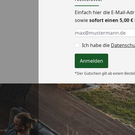
Einfach hier die E-Mail-A
sowie
sofort einen 5,00 
Keine Eingabe erforderlic
Eingabe erforderlich
E-Mail *
Ich habe die
Datensch
Anmelden
*Der Gutschein gilt ab einem Bestel
Versand
ung, gut
“
6