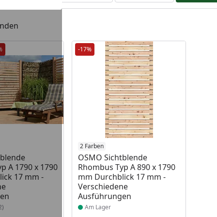
unden
%
-17%
 Lager
Produkt am Lager
2 Farben
blende
OSMO Sichtblende
p A 1790 x 1790
Rhombus Typ A 890 x 1790
ick 17 mm -
mm Durchblick 17 mm -
ne
Verschiedene
gen
Ausführungen
2)
Am Lager