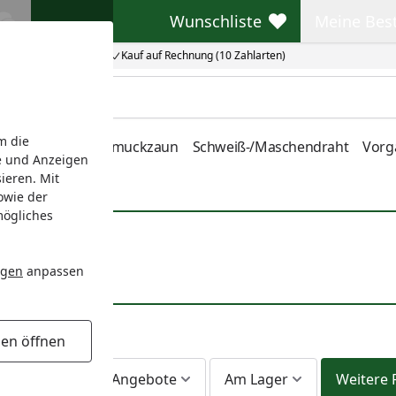
Wunschliste
Meine Bes
Wunschliste
Meine Beste
Kauf auf Rechnung (10 Zahlarten)
m die
nstabmatten
Schmuckzaun
Schweiß-/Maschendraht
Vorg
e und Anzeigen
ieren. Mit
owie der
mögliches
ombus
ngen
anpassen
gen öffnen
leistungen
Angebote
Am Lager
Weitere F