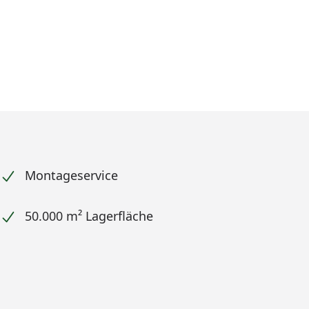
Prozent
cher Preis
reis
Montageservice
50.000 m² Lagerfläche