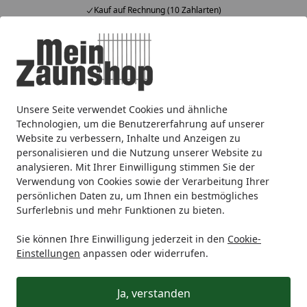
Kauf auf Rechnung (10 Zahlarten)
Alle Produkte
Mein Konto
Wunschl
Ein
4,65
/ 5
Suchen
Unsere Seite verwendet Cookies und ähnliche
Doppelstabmattenzaun
LEGI Zaunsysteme
LEGI VARIO-X
Startseite
Technologien, um die Benutzererfahrung auf unserer
LEGI VARIO-XL Drehflügel Einzeltor
Website zu verbessern, Inhalte und Anzeigen zu
personalisieren und die Nutzung unserer Website zu
Betongrau 1200x1000mm
analysieren. Mit Ihrer Einwilligung stimmen Sie der
Zierfüllung: R-S R-1
Verwendung von Cookies sowie der Verarbeitung Ihrer
persönlichen Daten zu, um Ihnen ein bestmögliches
Surferlebnis und mehr Funktionen zu bieten.
Sie können Ihre Einwilligung jederzeit in den
Cookie-
Einstellungen
anpassen oder widerrufen.
Produk
Ja, verstanden