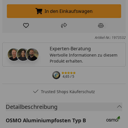
In den Einkaufswagen
In den Einkaufswagen legen
Produkt zur Wunschliste hinzufügen
Teilen
Produkt Ver
Artikel-Nr.: 1973532
Experten-Beratung
Wertvolle Informationen zu diesem
Produkt erhalten.
4,65
/ 5
Trusted Shops Käuferschutz
Detailbeschreibung
OSMO Aluminiumpfosten Typ B