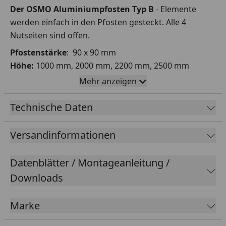
Der OSMO Aluminiumpfosten Typ B
- Elemente
werden einfach in den Pfosten gesteckt. Alle 4
Nutseiten sind offen.
Pfostenstärke
: 90 x 90 mm
Höhe:
1000 mm, 2000 mm, 2200 mm, 2500 mm
Farbe:
Aluminium, Anthrazit, Grau
Mehr anzeigen
Bodenbefestigung:
OSMO Pfostenanker für
Technische Daten
Aluminiumpfosten (zum Einbetonieren oder
Aufschrauben)
Versandinformationen
Den Pfostenträger finden Sie im Zubehör.
Gestalte deinen Zaun ganz einfach! Mit unserem
Datenblätter / Montageanleitung /
Osmo Sichtblenden-Konfigurator findest du deine
Downloads
perfekte Lösung und legst sie direkt in den
Warenkorb.
Marke