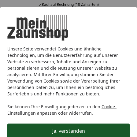
Kauf auf Rechnung (10 Zahlarten)
Alle Produkte
Mein Konto
Wunschl
Ein
4,65
/ 5
Suchen
Unsere Seite verwendet Cookies und ähnliche
Sichtschutz
Zubehör für Sichtschutz
OSMO Aluminiumpf
Startseite
Technologien, um die Benutzererfahrung auf unserer
OSMO Aluminiumpfosten Typ B
Website zu verbessern, Inhalte und Anzeigen zu
personalisieren und die Nutzung unserer Website zu
analysieren. Mit Ihrer Einwilligung stimmen Sie der
Verwendung von Cookies sowie der Verarbeitung Ihrer
persönlichen Daten zu, um Ihnen ein bestmögliches
Surferlebnis und mehr Funktionen zu bieten.
Sie können Ihre Einwilligung jederzeit in den
Cookie-
Einstellungen
anpassen oder widerrufen.
Ja, verstanden