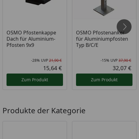
OSMO Pfostenkappe
OSMO Pfostenanker
Dach für Aluminium-
für Aluminiumpfosten
Pfosten 9x9
Typ B/C/E
-28%
UVP
21,90 €
-15%
UVP
37,90 €
Rabatt in Prozent
Ursprünglicher Preis
Rab
Urs
15,64 €
32,07 €
Aktueller Preis
Akt
Zum Produkt
Zum Produkt
Produkte der Kategorie