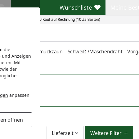
Wunschliste
Meine Bes
Wunschliste
Meine Beste
Kauf auf Rechnung (10 Zahlarten)
m die
nstabmatten
Schmuckzaun
Schweiß-/Maschendraht
Vorg
e und Anzeigen
ieren. Mit
owie der
mögliches
 BOSTON OPEN
ngen
anpassen
gen öffnen
Am Lager
Lieferzeit
Weitere Filter