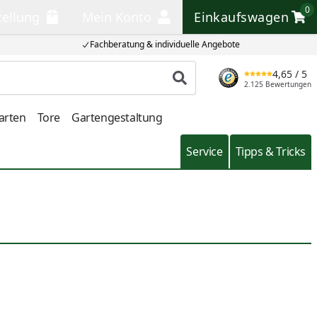
0
tellung
Mein Konto
Einkaufswagen
llung
Mein Konto
Einkaufswagen
Fachberatung & individuelle Angebote
4,65
/ 5
Produkt suchen
2.125 Bewertungen
arten
Tore
Gartengestaltung
Service
Tipps & Tricks