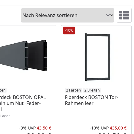
Sortieren
Ansicht 
-10%
ukt am Lager
ben
2 Farben
2 Breiten
erdeck BOSTON OPAL
Fiberdeck BOSTON Tor-
inium Nut+Feder-
Rahmen leer
l
Lager
-9%
UVP
43,50 €
-10%
UVP
435,00 €
Prozent
cher Preis
Rabatt in Prozent
Ursprünglicher Preis
Rab
Urs