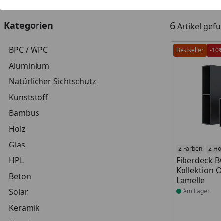
6
Kategorien
Artikel gef
BPC / WPC
Bestseller
-10
Aluminium
Natürlicher Sichtschutz
Kunststoff
Bambus
Holz
Glas
Produkt am
2 Farben
2 H
HPL
Fiberdeck 
Kollektion
Beton
Lamelle
Solar
Am Lager
Keramik