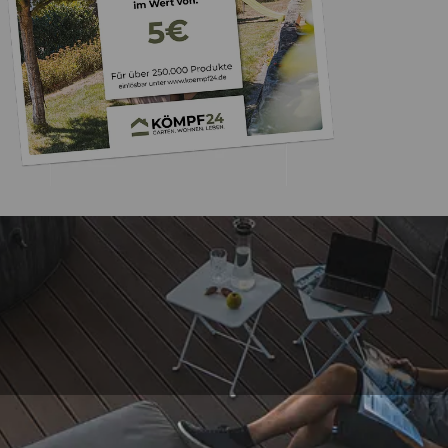
Trusted Shops
„Schnelle Liefer
verpackt
4,65
/ 5
17.07.202
2.125 Bewertungen