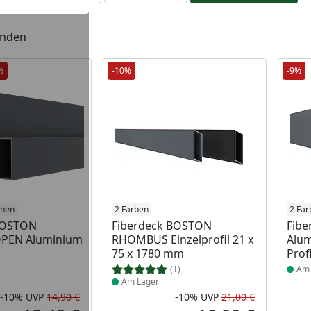
unden
%
-10%
-9%
 Lager
öhen
Produkt am Lager
2 Farben
Prod
2 Far
BOSTON
Fiberdeck BOSTON
Fib
 OPEN Aluminium
RHOMBUS Einzelprofil 21 x
Alum
75 x 1780 mm
Profi
(1)
Am 
Am Lager
-10%
UVP
14,90 €
-10%
UVP
21,00 €
Rabatt in Prozent
Ursprünglicher Preis
Rabatt in 
Ursprüngli