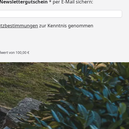
€ Newslettergutschein
* per E-Mail sichern:
h
utzbestimmungen
zur Kenntnis genommen
lwert von 100,00 €