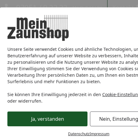
Hotline
07051 / 9 22 22
Kontakt
Mo-Fr. 8-16 Uhr
Kontakt
Eigene Montage-Teams
Unsere Seite verwendet Cookies und ähnliche Technologien, u
Sichtschutz
Doppelstabmatte
Zaunsets
Gabionen
Ei
Benutzererfahrung auf unserer Website zu verbessern, Inhalt
zu personalisieren und die Nutzung unserer Website zu analys
Zaunmarken
Ihrer Einwilligung stimmen Sie der Verwendung von Cookies s
Verarbeitung Ihrer persönlichen Daten zu, um Ihnen ein best
Surferlebnis und mehr Funktionen zu bieten.
Sichtschutz
Aluminium
Fiberdeck BOSTON
Fiberdeck
Startseite
Fiberdeck BOSTON OPEN
Sie können Ihre Einwilligung jederzeit in den
Cookie-Einstellu
oder widerrufen.
Ihre Artikelübersicht
Ja, verstanden
Nein, Einstellun
Preisspanne
Serviceleistungen
Angebote
Datenschutz
Impressum