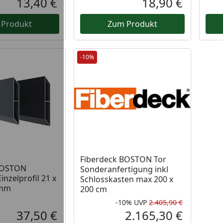
13,40 €
18,90 €
Aktueller Preis
Aktueller P
 Produkt
Zum Produkt
-10%
Fiberdeck BOSTON Tor
BOSTON
Sonderanfertigung inkl
zelprofil 21 x
Schlosskasten max 200 x
 mm
200 cm
-10%
UVP
2.405,90 €
Rabatt in 
Ursprüngli
37,50 €
2.165,30 €
Aktueller Preis
Aktueller P