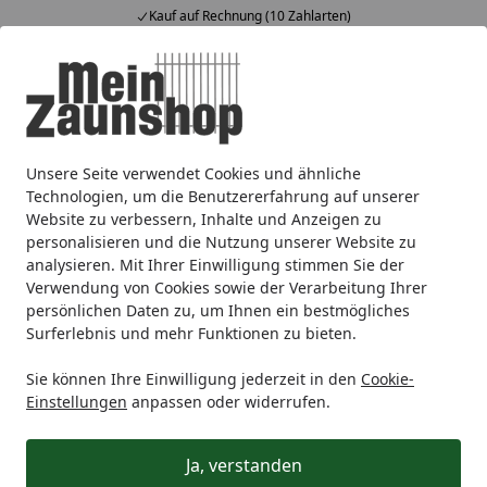
Kauf auf Rechnung (10 Zahlarten)
Alle Produkte
Mein Konto
Wunschl
Ein
4,65
/ 5
Suchen
Unsere Seite verwendet Cookies und ähnliche
Zaunmarken
T&J
T&J Sichtschutzzaun
WPC & BPC-Sich
Startseite
Technologien, um die Benutzererfahrung auf unserer
T&J Aluminium-Wandprofil inkl.
Website zu verbessern, Inhalte und Anzeigen zu
personalisieren und die Nutzung unserer Website zu
Abstandshalter
analysieren. Mit Ihrer Einwilligung stimmen Sie der
Verwendung von Cookies sowie der Verarbeitung Ihrer
persönlichen Daten zu, um Ihnen ein bestmögliches
Surferlebnis und mehr Funktionen zu bieten.
Sie können Ihre Einwilligung jederzeit in den
Cookie-
Einstellungen
anpassen oder widerrufen.
Ja, verstanden