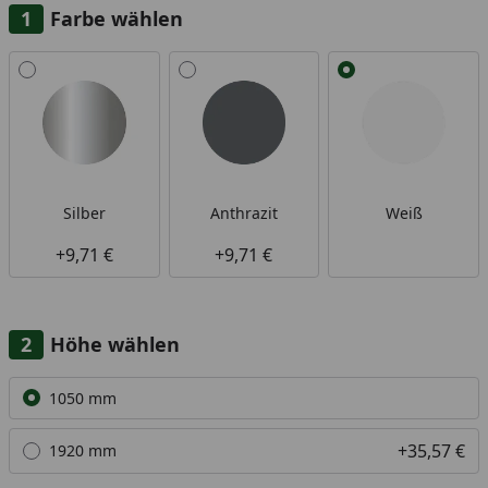
Farbe wählen
Alle anzeigen (3)
Silber
Anthrazit
Weiß
+9,71 €
+9,71 €
Höhe wählen
Alle anzeigen (2)
1050 mm
+35,57 €
1920 mm