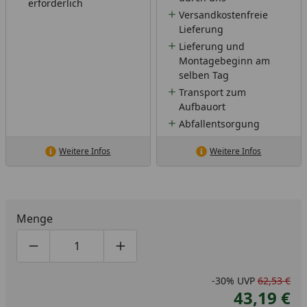
erforderlich
Versandkostenfreie
Lieferung
Lieferung und
Montagebeginn am
selben Tag
Transport zum
Aufbauort
Abfallentsorgung
Weitere Infos
Weitere Infos
Menge
Produktmenge um eins verringern
Produktmenge manuell eingeben
Produktmenge um eins erhöhen
-30%
UVP
62,53 €
43,19 €