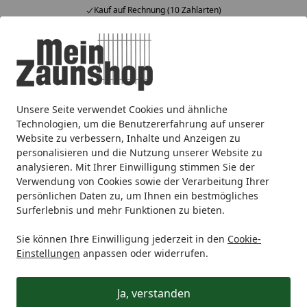
Kauf auf Rechnung (10 Zahlarten)
Alle Produkte
Mein Konto
Wunschl
Ein
4,65
/ 5
Suchen
Unsere Seite verwendet Cookies und ähnliche
Zaunmarken
TraumGarten
TraumGarten Sichtschutzzäu
Startseite
Technologien, um die Benutzererfahrung auf unserer
TraumGarten System U-
Website zu verbessern, Inhalte und Anzeigen zu
personalisieren und die Nutzung unserer Website zu
Klemmprofil
analysieren. Mit Ihrer Einwilligung stimmen Sie der
Verwendung von Cookies sowie der Verarbeitung Ihrer
persönlichen Daten zu, um Ihnen ein bestmögliches
Surferlebnis und mehr Funktionen zu bieten.
Sie können Ihre Einwilligung jederzeit in den
Cookie-
Einstellungen
anpassen oder widerrufen.
Ja, verstanden