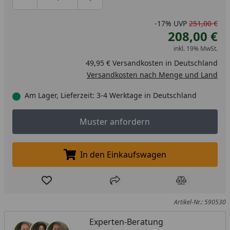
Produktmenge um eins verringern
Produktmenge manuell eingeben
Produktmenge um eins erhöhen
-17%
UVP
251,00 €
208,00 €
inkl. 19% MwSt.
49,95 € Versandkosten in Deutschland
Versandkosten nach Menge und Land
Am Lager, Lieferzeit: 3-4 Werktage in Deutschland
Muster anfordern
Muster anfordern
In den Einkaufswagen
In den Einkaufswagen legen
Produkt zur Wunschliste hinzufügen
Teilen
Produkt Ver
Artikel-Nr.: 590530
Experten-Beratung