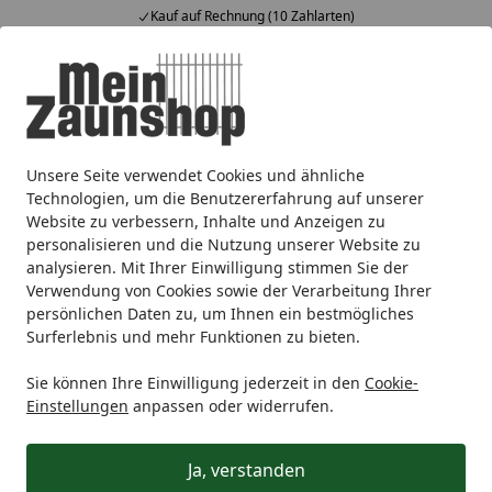
Kauf auf Rechnung (10 Zahlarten)
Alle Produkte
Mein Konto
Wunschl
Ein
4,65
/ 5
Suchen
Unsere Seite verwendet Cookies und ähnliche
Sichtschutz
BPC / WPC
TraumGarten WPC Stecksystem
Startseite
Technologien, um die Benutzererfahrung auf unserer
TraumGarten System WPC Classic
Website zu verbessern, Inhalte und Anzeigen zu
personalisieren und die Nutzung unserer Website zu
Zaun-Set
analysieren. Mit Ihrer Einwilligung stimmen Sie der
Verwendung von Cookies sowie der Verarbeitung Ihrer
5
(3 Bewertungen)
persönlichen Daten zu, um Ihnen ein bestmögliches
Surferlebnis und mehr Funktionen zu bieten.
Sie können Ihre Einwilligung jederzeit in den
Cookie-
Einstellungen
anpassen oder widerrufen.
Ja, verstanden