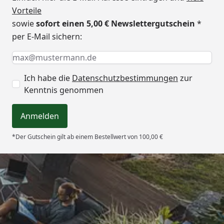
Vorteile
sowie
sofort einen 5,00 € Newslettergutschein
*
per E-Mail sichern:
Keine Eingabe erforderlich
Eingabe erforderlich
E-Mail *
Ich habe die
Datenschutzbestimmungen
zur
Kenntnis genommen
Anmelden
*Der Gutschein gilt ab einem Bestellwert von 100,00 €
Trusted Shops
4,65
/ 5