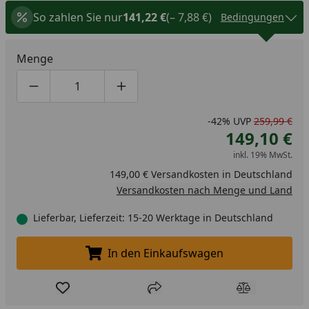
So zahlen Sie nur
141,22 €
(– 7,88 €)
Bedingungen
Menge
Produktmenge um eins verringern
Produktmenge manuell eingeben
Produktmenge um eins erhöhen
-42%
UVP
259,99 €
149,10 €
inkl. 19% MwSt.
149,00 € Versandkosten in Deutschland
Versandkosten nach Menge und Land
Lieferbar, Lieferzeit: 15-20 Werktage in Deutschland
In den Einkaufswagen
In den Einkaufswagen legen
Produkt zur Wunschliste hinzufügen
Teilen
Produkt Ver