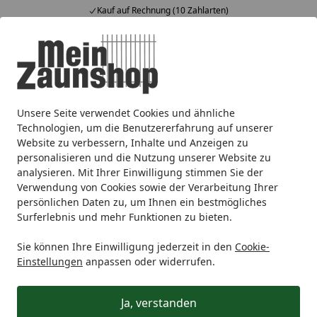
Kauf auf Rechnung (10 Zahlarten)
Alle Produkte
Mein Konto
Wunschl
Ein
4,65
/ 5
Suchen
Unsere Seite verwendet Cookies und ähnliche
Sichtschutz
Holz
T&J
T&J CLASSIC
T&J CLASSIC SENK
Startseite
Technologien, um die Benutzererfahrung auf unserer
T&J CLASSIC SENKRECHT RANK 1500
Website zu verbessern, Inhalte und Anzeigen zu
personalisieren und die Nutzung unserer Website zu
x 1800 mm
analysieren. Mit Ihrer Einwilligung stimmen Sie der
Verwendung von Cookies sowie der Verarbeitung Ihrer
persönlichen Daten zu, um Ihnen ein bestmögliches
Surferlebnis und mehr Funktionen zu bieten.
Sie können Ihre Einwilligung jederzeit in den
Cookie-
Einstellungen
anpassen oder widerrufen.
Ja, verstanden