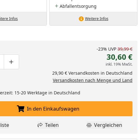
Abfallentsorgung
tere Infos
Weitere Infos
-23%
UVP
39,99 €
30,60 €
inkl. 19% MwSt.
ge um eins verringern
duktmenge manuell eingeben
Produktmenge um eins erhöhen
29,90 € Versandkosten in Deutschland
Versandkosten nach Menge und Land
eferzeit: 15-20 Werktage in Deutschland
In den Einkaufswagen
In den Einkaufswagen legen
iste
Teilen
Vergleichen
dukt zur Wunschliste hinzufügen
Teilen
Produkt Vergle