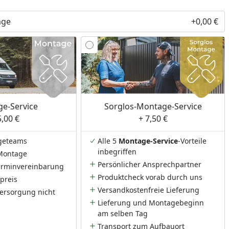
age
+0,00 €
nzufügen
e-Service
Sorglos-Montage-Service
5,00 €
+ 7,50 €
geteams
Alle 5
Montage-Service
-Vorteile
inbegriffen
Montage
Persönlicher Ansprechpartner
Terminvereinbarung
Produktcheck vorab durch uns
preis
Versandkostenfreie Lieferung
ersorgung nicht
Lieferung und Montagebeginn
am selben Tag
Transport zum Aufbauort