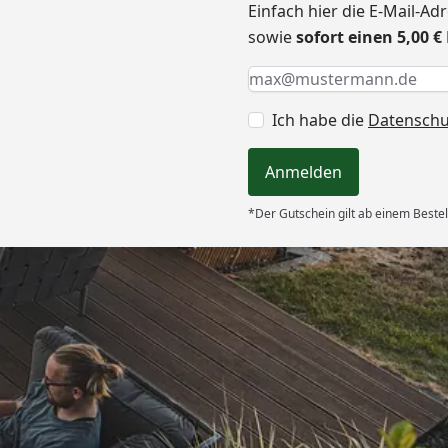
Einfach hier die E-Mail-A
sowie
sofort einen 5,00 
Keine Eingabe erforderlic
Eingabe erforderlich
E-Mail *
Ich habe die
Datensch
Anmelden
*Der Gutschein gilt ab einem Bestel
Versand
ung, gut
“
6