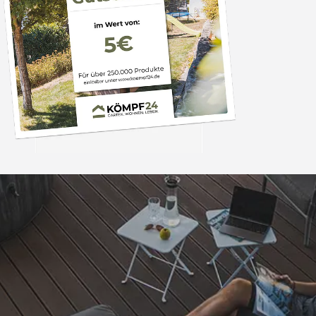
Trusted Shops
„Schnelle Liefer
verpackt
4,65
/ 5
17.07.202
2.125 Bewertungen