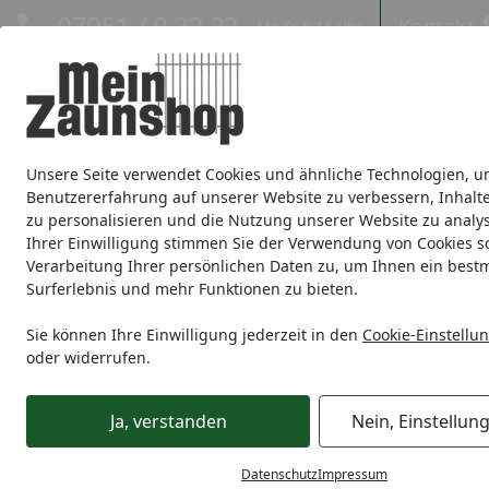
Hotline
07051 / 9 22 22
Kontakt
Mo-Fr. 8-16 Uhr
Kontakt
Eigene Montage-Teams
Unsere Seite verwendet Cookies und ähnliche Technologien, u
Sichtschutz
Doppelstabmatte
Zaunsets
Gabionen
Ei
Benutzererfahrung auf unserer Website zu verbessern, Inhalt
zu personalisieren und die Nutzung unserer Website zu analys
Zaunmarken
Ihrer Einwilligung stimmen Sie der Verwendung von Cookies s
Verarbeitung Ihrer persönlichen Daten zu, um Ihnen ein best
Surferlebnis und mehr Funktionen zu bieten.
Sichtschutz
Natürlicher Sichtschutz
T&J LABO
T&J LAB
Startseite
Sie können Ihre Einwilligung jederzeit in den
Cookie-Einstellu
oder widerrufen.
Ja, verstanden
Nein, Einstellun
Datenschutz
Impressum