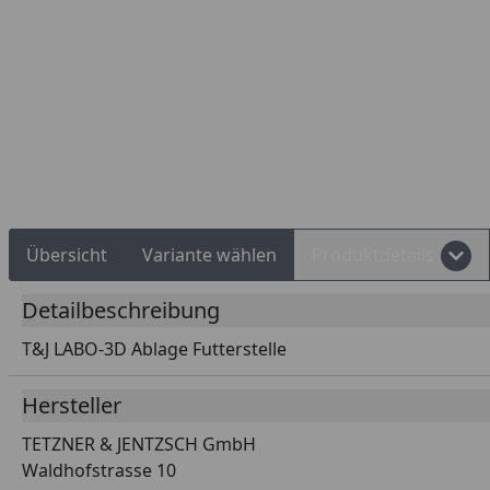
Rechnungskauf
Montageservice
Übersicht
Variante wählen
Produktdetails
Detailbeschreibung
T&J LABO-3D Ablage Futterstelle
Hersteller
TETZNER & JENTZSCH GmbH
Waldhofstrasse 10