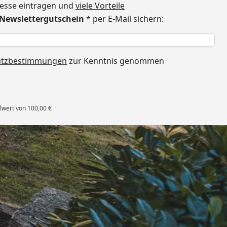
dresse eintragen und
viele Vorteile
€ Newslettergutschein
* per E-Mail sichern:
h
utzbestimmungen
zur Kenntnis genommen
lwert von 100,00 €