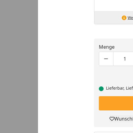
Wei
Menge
Produktmen
Pro
Lieferbar, Li
Wunschl
Pro