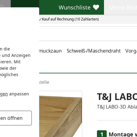
Wunschliste
Meine Bes
Wunschliste
Meine Beste
Kauf auf Rechnung (10 Zahlarten)
m die
nstabmatten
Schmuckzaun
Schweiß-/Maschendraht
Vorg
e und Anzeigen
ieren. Mit
owie der
mögliches
O-3D Ablage Futterstelle
T&J LABO
ngen
anpassen
T&J LABO-3D Abla
gen öffnen
Montage 