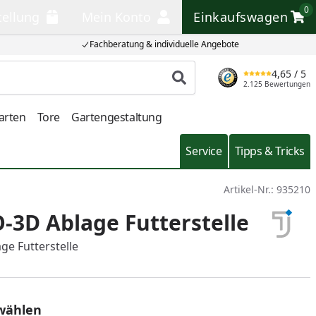
0
tellung
Mein Konto
Einkaufswagen
llung
Mein Konto
Einkaufswagen
Fachberatung & individuelle Angebote
4,65
/ 5
Produkt suchen
2.125 Bewertungen
arten
Tore
Gartengestaltung
Service
Tipps & Tricks
Artikel-Nr.:
935210
-3D Ablage Futterstelle
ge Futterstelle
wählen