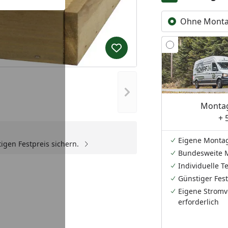
Ohne Mont
Produkt zur Wunschliste hi
Nächstes Bild anzeigen
Montag
+ 
Eigene Monta
igen Festpreis sichern.
Bundesweite 
Individuelle 
Günstiger Fest
Eigene Stromv
erforderlich