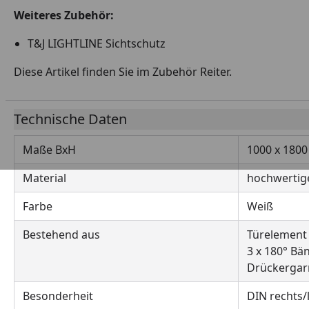
Weiteres Zubehör:
T&J LIGHTLINE Sichtschutz
Diese Artikel finden Sie im Zubehör Reiter.
Technische Daten
Maße BxH
1000 x 180
Material
hochwertige
Farbe
Weiß
Bestehend aus
Türelement
3 x 180° Bä
Drückergar
Besonderheit
DIN rechts/