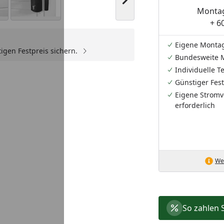
Nächstes Bild anzeigen
Montag
+ 6
Eigene Monta
igen Festpreis sichern.
Bundesweite 
Individuelle 
Günstiger Fest
Eigene Stromv
erforderlich
Wei
So zahlen 