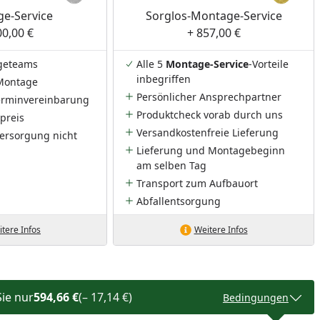
e-Service
Sorglos-Montage-Service
00,00 €
+ 857,00 €
geteams
Alle 5
Montage-Service
-Vorteile
inbegriffen
Montage
Persönlicher Ansprechpartner
Terminvereinbarung
Produktcheck vorab durch uns
preis
Versandkostenfreie Lieferung
ersorgung nicht
Lieferung und Montagebeginn
am selben Tag
Transport zum Aufbauort
Abfallentsorgung
tere Infos
Weitere Infos
Sie nur
594,66 €
(– 17,14 €)
Bedingungen