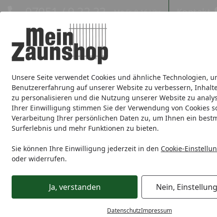
Hotline
07051 / 9 22 22
Kontakt
Mo-Fr. 8-16 Uhr
Kontakt
Eigene Montage-Teams
Unsere Seite verwendet Cookies und ähnliche Technologien, u
Sichtschutz
Doppelstabmatte
Zaunsets
Gabionen
Ei
Benutzererfahrung auf unserer Website zu verbessern, Inhalt
zu personalisieren und die Nutzung unserer Website zu analys
Zaunmarken
Ihrer Einwilligung stimmen Sie der Verwendung von Cookies s
Verarbeitung Ihrer persönlichen Daten zu, um Ihnen ein best
Surferlebnis und mehr Funktionen zu bieten.
Sichtschutz
Kunststoff
T&J LIGHTLINE
T&J LIGHTLINE 
Startseite
Sie können Ihre Einwilligung jederzeit in den
Cookie-Einstellu
oder widerrufen.
Ja, verstanden
Nein, Einstellun
Datenschutz
Impressum