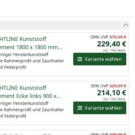
-39%
UVP
379,99 €
HTLINE Kunststoff
229,40 €
ement 1800 x 1800 mm
inkl. 19% MwSt.
tiger Fensterkunststoff
Variante wählen
ve Rahmenprofil und Zaunhalter
d Federprofil
-35%
UVP
329,99 €
HTLINE Kunststoff
214,10 €
ment Ecke links 900 x
inkl. 19% MwSt.
00 mm, weiß
tiger Fensterkunststoff
Variante wählen
ve Rahmenprofil und Zaunhalter
d Federprofil
-36%
UVP
349,99 €