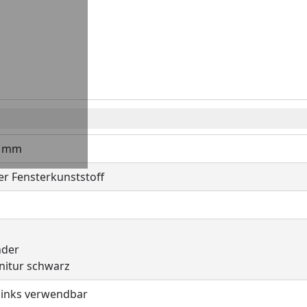
0 mm
r Fensterkunststoff
nder
nitur schwarz
links verwendbar