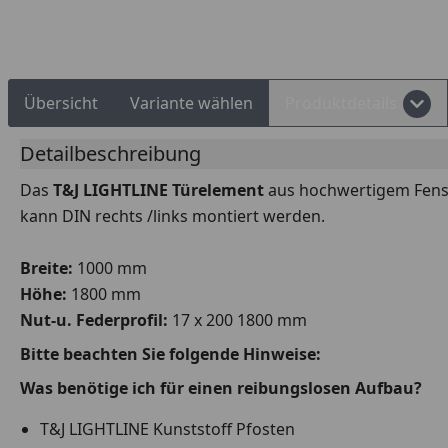
Rechnungskauf
Montageservice
Übersicht
Variante wählen
Produktdetails
Detailbeschreibung
Das
T&J LIGHTLINE Türelement
aus hochwertigem Fenste
kann DIN rechts /links montiert werden.
Breite:
1000 mm
Höhe:
1800 mm
Nut-u. Federprofil:
17 x 200
1800
mm
Bitte beachten Sie folgende Hinweise:
Was benötige ich für einen reibungslosen Aufbau?
T&J LIGHTLINE Kunststoff Pfosten