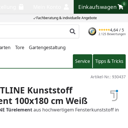
0
tellung
Mein Konto
Einkaufswagen
llung
Mein Konto
Einkaufswagen
Fachberatung & individuelle Angebote
4,64
/ 5
Produkt suchen
2.125 Bewertungen
arten
Tore
Gartengestaltung
Service
Tipps & Tricks
Artikel-Nr.:
930437
TLINE Kunststoff
ent 100x180 cm Weiß
NE Türelement
aus hochwertigem Fensterkunststoff in