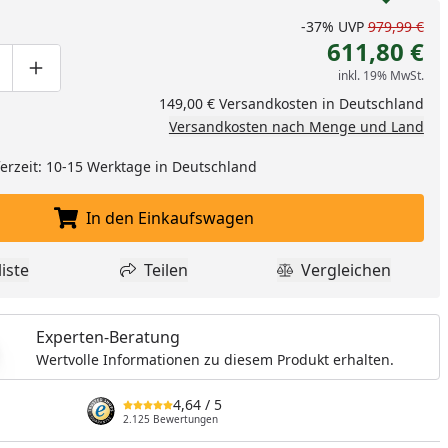
-37%
UVP
979,99 €
611,80 €
inkl. 19% MwSt.
ge um eins verringern
duktmenge manuell eingeben
Produktmenge um eins erhöhen
149,00 € Versandkosten in Deutschland
Versandkosten nach Menge und Land
eferzeit: 10-15 Werktage in Deutschland
In den Einkaufswagen
In den Einkaufswagen legen
iste
Teilen
Vergleichen
dukt zur Wunschliste hinzufügen
Teilen
Produkt Vergle
Experten-Beratung
Wertvolle Informationen zu diesem Produkt erhalten.
4,64
/ 5
2.125 Bewertungen