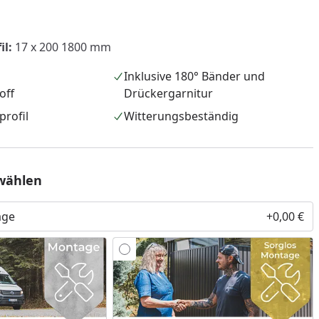
il:
17 x 200 1800
mm
Inklusive 180° Bänder und
off
Drückergarnitur
profil
Witterungsbeständig
wählen
age
+0,00 €
nzufügen