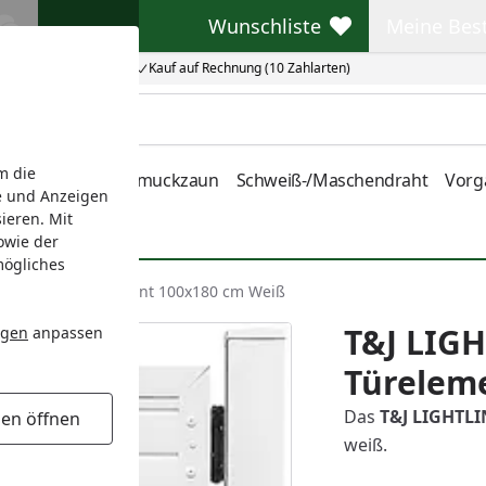
Wunschliste
Meine Bes
Wunschliste
Meine Beste
Kauf auf Rechnung (10 Zahlarten)
m die
nstabmatten
Schmuckzaun
Schweiß-/Maschendraht
Vorg
e und Anzeigen
ieren. Mit
owie der
mögliches
Kunststoff Türelement 100x180 cm Weiß
T&J LIGH
ngen
anpassen
Türelem
Das
T&J LIGHTLI
gen öffnen
weiß.