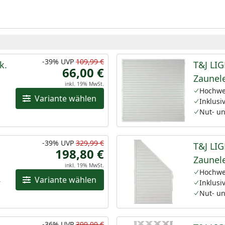
-39%
UVP
109,99 €
k.
T&J LIG
66,00 €
Zaunel
inkl. 19% MwSt.
Weiß
Hochwer
Variante wählen
Inklusi
Nut- un
-39%
UVP
329,99 €
T&J LIG
198,80 €
Zaunele
inkl. 19% MwSt.
1800/9
Hochwer
Variante wählen
r
Inklusi
Nut- un
-36%
UVP
399,99 €