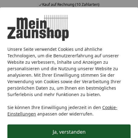
Kauf auf Rechnung (10 Zahlarten)
Alle Produkte
Mein Konto
Wunschl
Ein
4,64
/ 5
Suchen
Unsere Seite verwendet Cookies und ähnliche
Zaunmarken
T&J
T&J Metallzäune
T&J Tore
T&J BASI
Startseite
Technologien, um die Benutzererfahrung auf unserer
T&J Sicherheits-
Website zu verbessern, Inhalte und Anzeigen zu
personalisieren und die Nutzung unserer Website zu
Innensechskantschlüssel 5,5 mm
analysieren. Mit Ihrer Einwilligung stimmen Sie der
Verwendung von Cookies sowie der Verarbeitung Ihrer
persönlichen Daten zu, um Ihnen ein bestmögliches
Surferlebnis und mehr Funktionen zu bieten.
Sie können Ihre Einwilligung jederzeit in den
Cookie-
Einstellungen
anpassen oder widerrufen.
Ja, verstanden