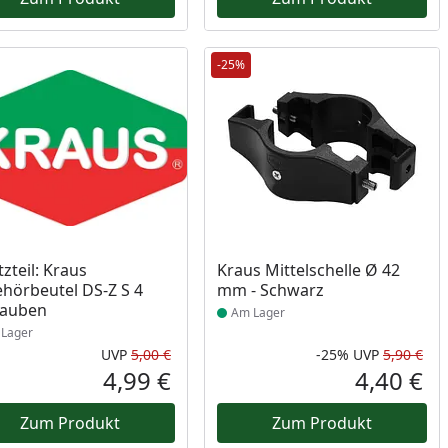
-25%
ukt am Lager
Produkt am Lager
tzteil: Kraus
Kraus Mittelschelle Ø 42
hörbeutel DS-Z S 4
mm - Schwarz
rauben
Am Lager
Lager
UVP
5,00 €
-25%
UVP
5,90 €
Prozent
cher Preis
Ursprünglicher Preis
Rab
Urs
4,99 €
4,40 €
reis
Aktueller Preis
Akt
Zum Produkt
Zum Produkt