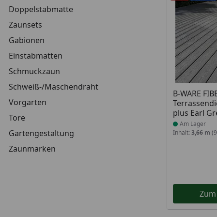
Doppelstabmatte
Zaunsets
Gabionen
Einstabmatten
Schmuckzaun
Schweiß-/Maschendraht
Produkt am
B-WARE FI
Vorgarten
Terrassendi
plus Earl Gr
Tore
Am Lager
Gartengestaltung
Inhalt:
3,66 m
(9
Zaunmarken
Zum