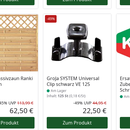
-49%
 Lager
Produkt am Lager
Prod
ssivzaun Ranki
GroJa SYSTEM Universal
Ersa
m
Clip schwarz VE 125
Zube
Sch
Am Lager
Inhalt:
125 St
(0,18 €/St)
Am 
-45%
UVP
113,99 €
-49%
UVP
44,95 €
Rabatt in Prozent
Ursprünglicher Preis
Rabatt in 
Ursprüngli
62,50 €
22,50 €
Aktueller Preis
Aktueller P
 Produkt
Zum Produkt