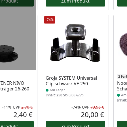
 Produkt
Zum Produkt
-74%
 Lager
Produkt am Lager
Prod
2 Far
GroJa SYSTEM Universal
TENER NIVO
Noor
Clip schwarz VE 250
träger 26-260
Scha
Am Lager
Inhalt:
250 St
(0,08 €/St)
Am 
Inhalt
-11%
UVP
2,70 €
-74%
UVP
79,95 €
Rabatt in Prozent
Ursprünglicher Preis
Rabatt in 
Ursprüngli
2,40 €
20,00 €
Aktueller Preis
Aktueller P
 Produkt
Zum Produkt