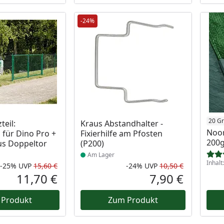
-24%
 Lager
Produkt am Lager
20 G
teil:
Kraus Abstandhalter -
Noo
 für Dino Pro +
Fixierhilfe am Pfosten
200
us Doppeltor
(P200)
Am Lager
Inhalt
-25%
UVP
15,60 €
-24%
UVP
10,50 €
Rabatt in Prozent
Ursprünglicher Preis
Rabatt in 
Ursprüngli
11,70 €
7,90 €
Aktueller Preis
Aktueller P
 Produkt
Zum Produkt