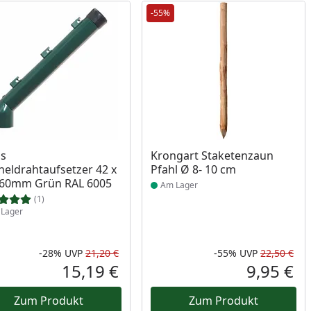
-55%
ukt am Lager
Produkt am Lager
us
Krongart Staketenzaun
heldrahtaufsetzer 42 x
Pfahl Ø 8- 10 cm
/60mm Grün RAL 6005
Am Lager
(1)
Lager
-28%
UVP
21,20 €
-55%
UVP
22,50 €
Prozent
cher Preis
Rabatt in Prozent
Ursprünglicher Preis
Rab
Urs
15,19 €
9,95 €
reis
Aktueller Preis
Akt
Zum Produkt
Zum Produkt