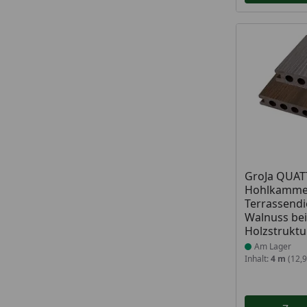
Produkt am
GroJa QUA
Hohlkamme
Terrassendi
Walnuss bei
Holzstruktu
Am Lager
Inhalt:
4 m
(12,9