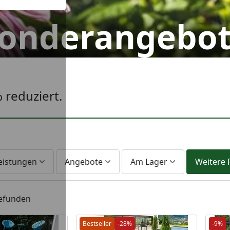
onderangebo
 reduziert.
leistungen
Angebote
Am Lager
Weitere F
gefunden
Bestseller
-28%
-9%