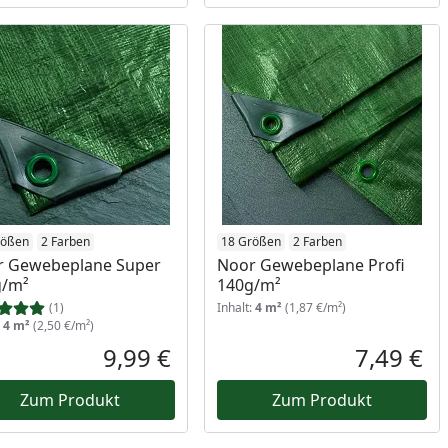
rößen
2 Farben
18 Größen
2 Farben
r Gewebeplane Super
Noor Gewebeplane Profi
g/m²
140g/m²
(1)
Inhalt:
4 m²
(1,87 €/m²)
:
4 m²
(2,50 €/m²)
Prozent
cher Preis
9,99 €
7,49 €
reis
Aktueller Preis
Akt
Zum Produkt
Zum Produkt