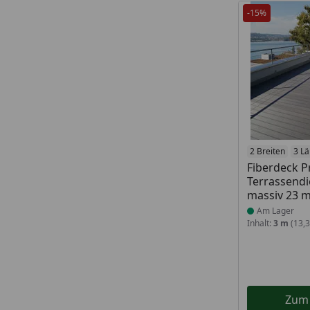
-15%
Produkt am
2 Breiten
3 L
Fiberdeck 
Terrassendi
massiv 23 
Am Lager
Inhalt:
3 m
(13,3
Zum