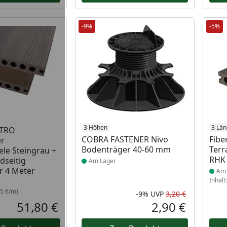
-9%
-5%
 Lager
Produkt am Lager
3 Höhen
Prod
3 Lä
TTRO
COBRA FASTENER Nivo
Fibe
r
Bodenträger 40-60 mm
Terr
ele Steingrau +
RHK 
dseitig
Am Lager
r 4 Meter
Am 
Inhalt
5 €/m)
-9%
UVP
3,20 €
Rabatt in 
Ursprüngli
51,80 €
2,90 €
Aktueller Preis
Aktueller P