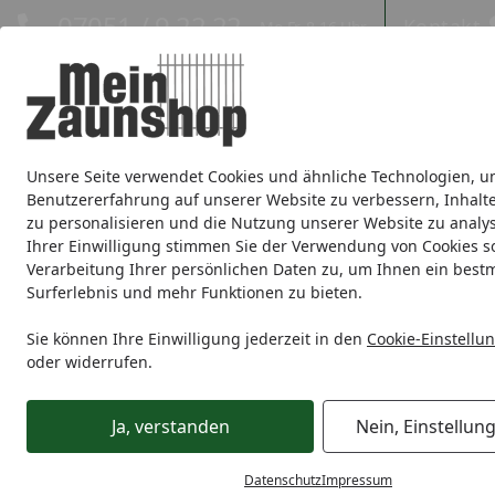
Hotline
07051 / 9 22 22
Kontakt
Mo-Fr. 8-16 Uhr
Kontakt
Eigene Montage-Teams
Unsere Seite verwendet Cookies und ähnliche Technologien, u
Sichtschutz
Doppelstabmatte
Zaunsets
Gabionen
Ei
Benutzererfahrung auf unserer Website zu verbessern, Inhalt
zu personalisieren und die Nutzung unserer Website zu analys
Zaunmarken
Ihrer Einwilligung stimmen Sie der Verwendung von Cookies s
Verarbeitung Ihrer persönlichen Daten zu, um Ihnen ein best
Surferlebnis und mehr Funktionen zu bieten.
Sie können Ihre Einwilligung jederzeit in den
Cookie-Einstellu
oder widerrufen.
Ja, verstanden
Nein, Einstellun
Datenschutz
Impressum