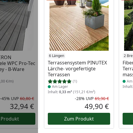
B-WARE
 Lager
Produkt am Lager
6 Längen
Prod
2 Bre
BERON
Terrassensystem PINUTEX
Fibe
ele WPC Pro-Tec
Lärche- vorgefertigte
Terr
ey - B-Ware
Terrassen
mas
,00 €/m)
(1)
Am 
Am Lager
Inhalt
Inhalt:
0,33 m²
(151,21 €/m²)
-45%
UVP
60,80 €
-28%
UVP
69,90 €
Rabatt in Prozent
Ursprünglicher Preis
Rabatt in 
Ursprüngli
32,94 €
49,90 €
Aktueller Preis
Aktueller P
 Produkt
Zum Produkt