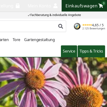
0
tellung
Mein Konto
Einkaufswagen
llung
Mein Konto
Einkaufswagen
Fachberatung & individuelle Angebote
4,65
/ 5
Produkt suchen
2.125 Bewertungen
arten
Tore
Gartengestaltung
Service
Tipps & Tricks