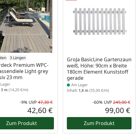
ukt am Lager
iten
3 Längen
Produkt am Lager
GroJa BasicLine Gartenzaun
rdeck Premium WPC-
weiß, Höhe: 90cm x Breite
assendiele Light grey
180cm Element Kunststoff
siv 23 mm
gerade
Lager
Am Lager
:
3 m
(14,20 €/m)
Inhalt:
1,8 m
(55,00 €/m)
-9%
UVP
47,30 €
-60%
UVP
249,00 €
Prozent
cher Preis
Rabatt in Prozent
Ursprünglicher Preis
Rab
Urs
42,60 €
99,00 €
reis
Aktueller Preis
Akt
Zum Produkt
Zum Produkt