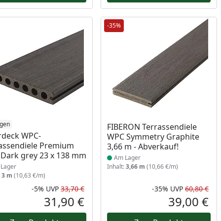
-35%
ukt am Lager
ngen
Produkt am Lager
FIBERON Terrassendiele
rdeck WPC-
WPC Symmetry Graphite
assendiele Premium
3,66 m - Abverkauf!
Dark grey 23 x 138 mm
Am Lager
Lager
Inhalt:
3,66 m
(10,66 €/m)
:
3 m
(10,63 €/m)
-5%
UVP
33,70 €
-35%
UVP
60,80 €
Prozent
cher Preis
Rabatt in Prozent
Ursprünglicher Preis
Rab
Urs
31,90 €
39,00 €
reis
Aktueller Preis
Akt