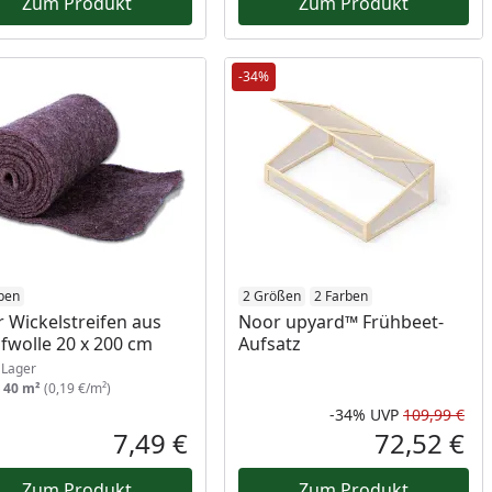
Zum Produkt
Zum Produkt
-34%
ukt am Lager
ben
2 Größen
2 Farben
 Wickelstreifen aus
Noor upyard™ Frühbeet-
fwolle 20 x 200 cm
Aufsatz
Lager
:
40 m²
(0,19 €/m²)
-34%
UVP
109,99 €
Prozent
cher Preis
Rab
Urs
7,49 €
72,52 €
reis
Aktueller Preis
Akt
Zum Produkt
Zum Produkt