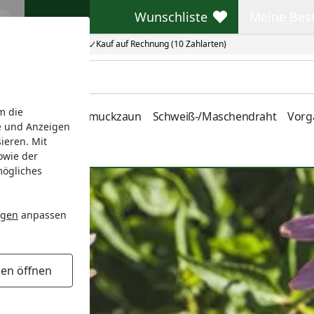
Wunschliste
Meine Bes
Wunschliste
Meine Beste
Kauf auf Rechnung (10 Zahlarten)
m die
nstabmatten
Schmuckzaun
Schweiß-/Maschendraht
Vorg
e und Anzeigen
ieren. Mit
owie der
mögliches
ngen
anpassen
gen öffnen