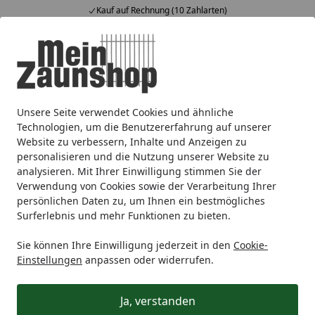
Kauf auf Rechnung (10 Zahlarten)
Alle Produkte
Mein Konto
Wunschl
Ein
4,65
/ 5
Suchen
Unsere Seite verwendet Cookies und ähnliche
Zaunmarken
T&J
T&J Sichtschutzzaun
Natürlicher Sic
Startseite
Technologien, um die Benutzererfahrung auf unserer
Zubehör für FUEGO
Website zu verbessern, Inhalte und Anzeigen zu
personalisieren und die Nutzung unserer Website zu
analysieren. Mit Ihrer Einwilligung stimmen Sie der
Ihre Artikelübersicht
Verwendung von Cookies sowie der Verarbeitung Ihrer
persönlichen Daten zu, um Ihnen ein bestmögliches
Surferlebnis und mehr Funktionen zu bieten.
Kategorien
Sie können Ihre Einwilligung jederzeit in den
Cookie-
Filter / Sortierung
Einstellungen
anpassen oder widerrufen.
9
Artikel gefunden
Ja, verstanden