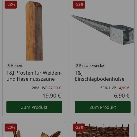
-28%
-53%
3 Höhen
2 Einsatzzwecke
T&J Pfosten für Weiden-
T&J
und Haselnusszäune
Einschlagbodenhülse
-28%
UVP
27,99 €
-53%
UVP
14,99 €
Rabatt in Prozent
Ursprünglicher Preis
Rab
Urs
19,90 €
6,90 €
Aktueller Preis
Akt
Zum Produkt
Zum Produkt
-20%
-23%