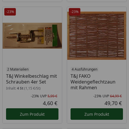
-23%
-23%
2 Materialien
4 Ausführungen
T&J Winkelbeschlag mit
T&J FAKO
Schrauben 4er Set
Weidengeflechtzaun
mit Rahmen
Inhalt:
4 St
(1,15 €/St)
-23%
UVP
5,99 €
-23%
UVP
64,99 €
Rabatt in Prozent
Ursprünglicher Preis
Rab
Urs
4,60 €
49,70 €
Aktueller Preis
Akt
Zum Produkt
Zum Produkt