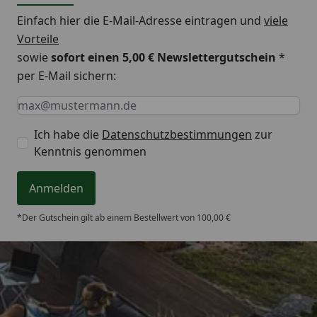
Einfach hier die E-Mail-Adresse eintragen und
viele
Vorteile
sowie
sofort einen 5,00 € Newslettergutschein
*
per E-Mail sichern:
Keine Eingabe erforderlich
Eingabe erforderlich
E-Mail *
Ich habe die
Datenschutzbestimmungen
zur
Kenntnis genommen
Anmelden
*Der Gutschein gilt ab einem Bestellwert von 100,00 €
Trusted Shops