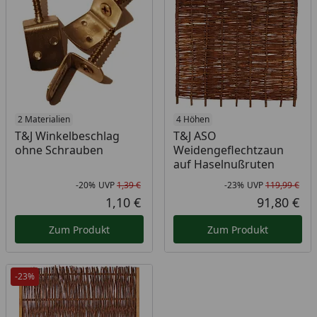
2 Materialien
4 Höhen
T&J Winkelbeschlag
T&J ASO
ohne Schrauben
Weidengeflechtzaun
auf Haselnußruten
-20%
UVP
1,39 €
-23%
UVP
119,99 €
Rabatt in Prozent
Ursprünglicher Preis
Rab
Urs
1,10 €
91,80 €
Aktueller Preis
Akt
Zum Produkt
Zum Produkt
-23%