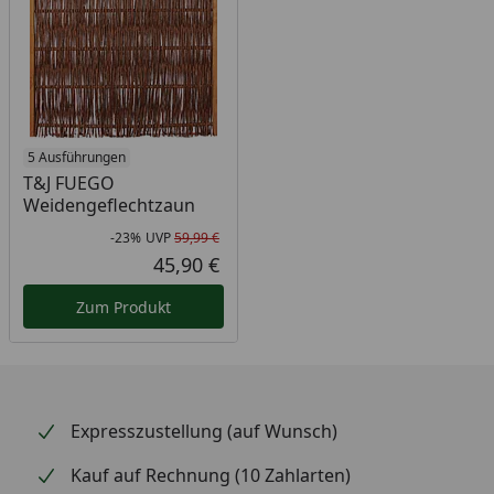
5 Ausführungen
T&J FUEGO
Weidengeflechtzaun
-23%
UVP
59,99 €
Rabatt in Prozent
Ursprünglicher Preis
45,90 €
Aktueller Preis
Zum Produkt
Expresszustellung (auf Wunsch)
Kauf auf Rechnung (10 Zahlarten)