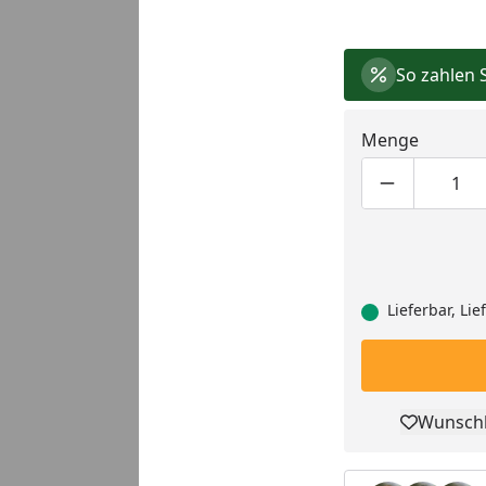
So zahlen 
Menge
Produktmen
Pro
Lieferbar, Li
Wunschl
Pro