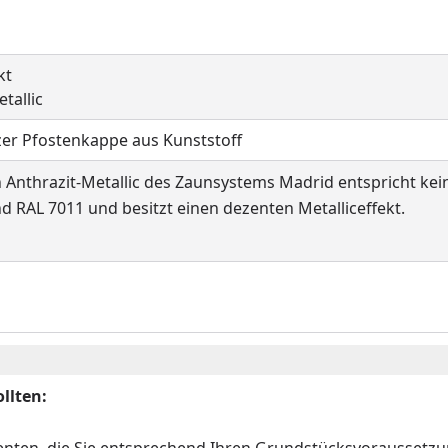
kt
tallic
er Pfostenkappe aus Kunststoff
 Anthrazit-Metallic des Zaunsystems Madrid entspricht kei
d RAL 7011 und besitzt einen dezenten Metalliceffekt.
llten:
nten, die Sie entsprechend Ihren Grundstücksvoraussetz