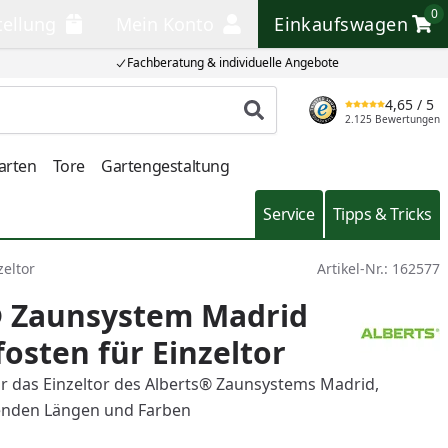
0
tellung
Mein Konto
Einkaufswagen
llung
Mein Konto
Einkaufswagen
Fachberatung & individuelle Angebote
4,65
/ 5
Produkt suchen
2.125 Bewertungen
arten
Tore
Gartengestaltung
Service
Tipps & Tricks
eltor
Artikel-Nr.:
162577
® Zaunsystem Madrid
osten für Einzeltor
r das Einzeltor des Alberts® Zaunsystems Madrid,
lgenden Längen und Farben