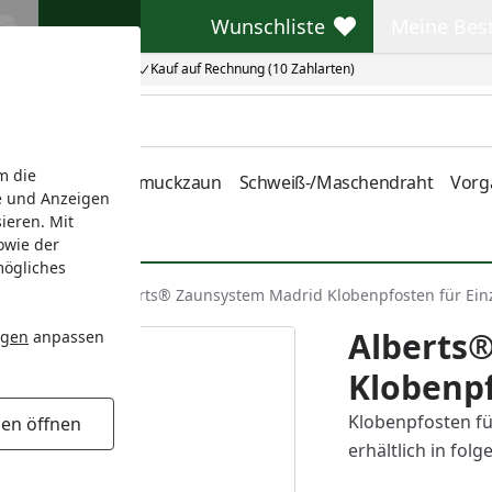
Wunschliste
Meine Bes
Wunschliste
Meine Beste
Kauf auf Rechnung (10 Zahlarten)
m die
nstabmatten
Schmuckzaun
Schweiß-/Maschendraht
Vorg
e und Anzeigen
ieren. Mit
owie der
mögliches
stem Madrid
Alberts® Zaunsystem Madrid Klobenpfosten für Einz
Alberts
ngen
anpassen
Klobenpf
Klobenpfosten fü
gen öffnen
erhältlich in fo