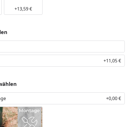
+13,59 €
len
+11,05 €
wählen
age
+0,00 €