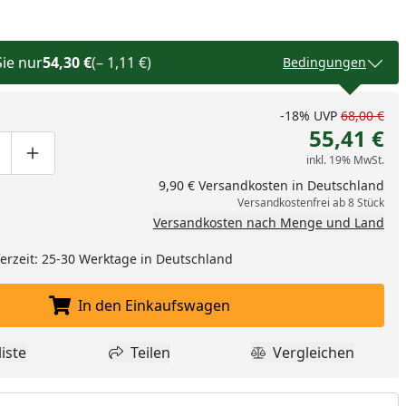
Sie nur
54,30 €
(– 1,11 €)
Bedingungen
-18%
UVP
68,00 €
55,41 €
inkl. 19% MwSt.
ge um eins verringern
duktmenge manuell eingeben
Produktmenge um eins erhöhen
9,90 € Versandkosten in Deutschland
Versandkostenfrei ab 8 Stück
Versandkosten nach Menge und Land
eferzeit: 25-30 Werktage in Deutschland
In den Einkaufswagen
In den Einkaufswagen legen
iste
Teilen
Vergleichen
dukt zur Wunschliste hinzufügen
Teilen
Produkt Vergle