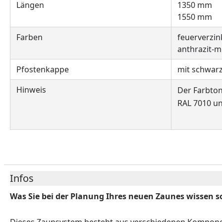
Längen
1350 mm
1550 mm
Farben
feuerverzin
anthrazit-me
Pfostenkappe
mit schwarz
Hinweis
Der Farbton
RAL 7010 un
Infos
Was Sie bei der Planung Ihres neuen Zaunes wissen so
Dieses Zaunsystem besteht aus verschiedenen Kompone