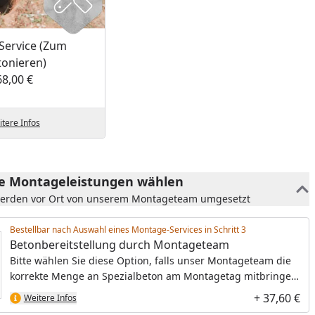
Service (Zum
tonieren)
68,00 €
tere Infos
he Montageleistungen wählen
werden vor Ort von unserem Montageteam umgesetzt
Bestellbar nach Auswahl eines Montage-Services in Schritt
Betonbereitstellung durch Montageteam
Bitte wählen Sie diese Option, falls unser Montageteam die
korrekte Menge an Spezialbeton am Montagetag mitbringen
soll. Der Preis umfasst den Spezialbeton, den Transport zur
+ 37,60 €
Weitere Infos
Baustelle sowie die Entsorgung des entstehenden Abfalls.