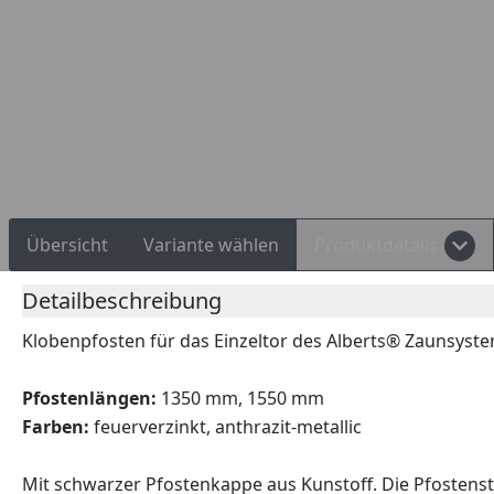
Rechnungskauf
Montageservice
Übersicht
Variante wählen
Produktdetails
Detailbeschreibung
Klobenpfosten für das Einzeltor des Alberts® Zaunsyste
Pfostenlängen:
1350 mm, 1550 mm
Farben:
feuerverzinkt, anthrazit-metallic
Mit schwarzer Pfostenkappe aus Kunstoff. Die Pfostenst