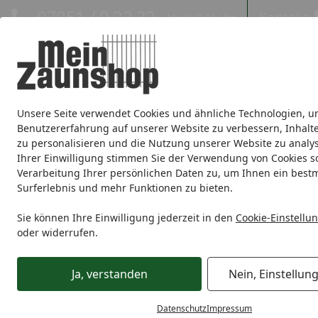
Hotline
07051 / 9 22 22
Kontakt
Mo-Fr. 8-16 Uhr
Kontakt
Eigene Montage-Teams
Unsere Seite verwendet Cookies und ähnliche Technologien, u
Sichtschutz
Doppelstabmatte
Zaunsets
Gabionen
Ei
Benutzererfahrung auf unserer Website zu verbessern, Inhalt
zu personalisieren und die Nutzung unserer Website zu analys
Zaunmarken
Ihrer Einwilligung stimmen Sie der Verwendung von Cookies s
Verarbeitung Ihrer persönlichen Daten zu, um Ihnen ein best
Surferlebnis und mehr Funktionen zu bieten.
Schmuckzaun
Alberts® Schmuckzaun
Alberts® Zaunsy
Startseite
Sie können Ihre Einwilligung jederzeit in den
Cookie-Einstellu
oder widerrufen.
Ja, verstanden
Nein, Einstellun
Datenschutz
Impressum