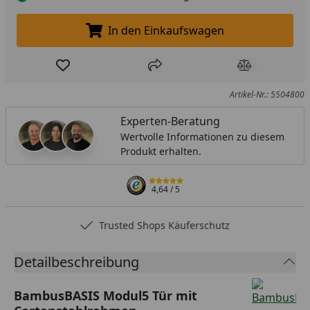
In den Einkaufswagen
In den Einkaufswagen legen
Produkt zur Wunschliste hinzufügen
Teilen
Produkt Ver
Artikel-Nr.: 5504800
Experten-Beratung
Wertvolle Informationen zu diesem
Produkt erhalten.
4,64
/ 5
Trusted Shops Käuferschutz
Detailbeschreibung
BambusBASIS Modul5 Tür mit