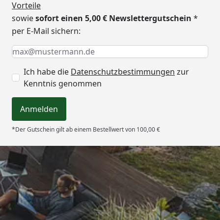
Pflege mit dem BambusBASIS Pflegeöl als
Vorteile
Witterungs- und UV-Schutz.
sowie
sofort einen 5,00 € Newslettergutschein
*
per E-Mail sichern:
Keine Eingabe erforderlich
Eingabe erforderlich
E-Mail *
Ich habe die
Datenschutzbestimmungen
zur
Kenntnis genommen
Anmelden
*Der Gutschein gilt ab einem Bestellwert von 100,00 €
Trusted Shops
4,64
/ 5