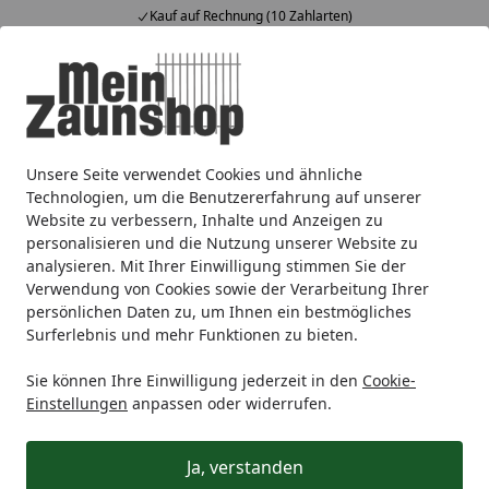
Kauf auf Rechnung (10 Zahlarten)
Alle Produkte
Mein Konto
Wunschl
Ein
4,64
/ 5
Suchen
Unsere Seite verwendet Cookies und ähnliche
Sichtschutz
Bambus
BambusBASIS Modul5 Cortenstahl
Startseite
Technologien, um die Benutzererfahrung auf unserer
BambusBASIS Modul5 Tür mit
Website zu verbessern, Inhalte und Anzeigen zu
personalisieren und die Nutzung unserer Website zu
Cortenstahlrahmen
analysieren. Mit Ihrer Einwilligung stimmen Sie der
Verwendung von Cookies sowie der Verarbeitung Ihrer
persönlichen Daten zu, um Ihnen ein bestmögliches
Surferlebnis und mehr Funktionen zu bieten.
Sie können Ihre Einwilligung jederzeit in den
Cookie-
Einstellungen
anpassen oder widerrufen.
Ja, verstanden