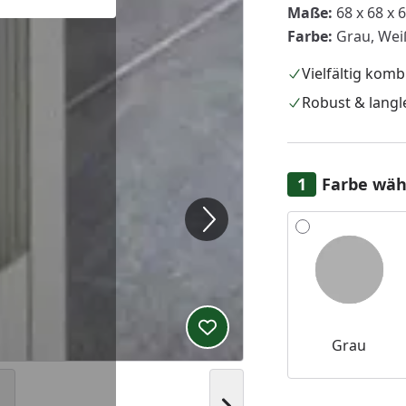
Maße:
68 x 68 x 
Farbe:
Grau, Wei
Vielfältig komb
Robust & langl
Farbe wäh
Alle anzeigen (2)
Produkt zur Wunschliste hi
Grau