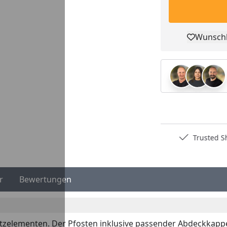
Wunschl
Pro
Deutschlands bester Händler
Trusted S
r
Bewertungen
zelementen. Der Pfosten inklusive passender Abdeckkappe,