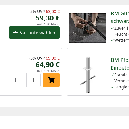
-5%
UVP
63,00 €
BM Gu
59,30 €
schwarz
inkl. 19% MwSt.
Zuverlä
Variante wählen
Feuchti
Wetterf
-5%
UVP
69,00 €
BM Pfo
64,90 €
Einbet
inkl. 19% MwSt.
Stabile
Verank
roduktmenge um eins verringern
Produktmenge manuell eingeben
Produktmenge um eins erhöhen
In den Einkaufswagen legen
Langle