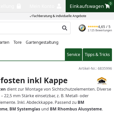
0
tellung
Mein Konto
Einkaufswagen
llung
Mein Konto
Einkaufswagen
Fachberatung & individuelle Angebote
4,65
/ 5
Produkt suchen
2.125 Bewertungen
arten
Tore
Gartengestaltung
Service
Tipps & Tricks
Artikel-Nr.:
6835996
fosten inkl Kappe
ten
dient zur Montage von Sichtschutzelementen. Diverse
 – 22,5 mm Stärke einsetzbar, z. B. Metall- oder
lemente. Inkl. Abdeckkappe. Passend zu
BM
teme
,
BM Systemglas
und
BM Rhombus Alusysteme
.