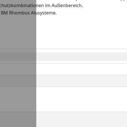
schutzkombinationen im Außenbereich.
d BM Rhombus Alusysteme.