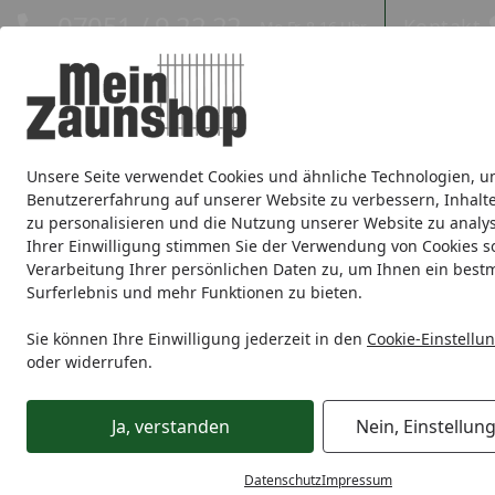
Hotline
07051 / 9 22 22
Kontakt
Mo-Fr. 8-16 Uhr
Kontakt
Eigene Montage-Teams
Unsere Seite verwendet Cookies und ähnliche Technologien, u
Sichtschutz
Doppelstabmatte
Zaunsets
Gabionen
Ei
Benutzererfahrung auf unserer Website zu verbessern, Inhalt
zu personalisieren und die Nutzung unserer Website zu analys
Zaunmarken
Ihrer Einwilligung stimmen Sie der Verwendung von Cookies s
Verarbeitung Ihrer persönlichen Daten zu, um Ihnen ein best
Surferlebnis und mehr Funktionen zu bieten.
Sichtschutz
Glas
BM Systemglas
BM Alu Pfosten inkl 
Startseite
Sie können Ihre Einwilligung jederzeit in den
Cookie-Einstellu
oder widerrufen.
Ja, verstanden
Nein, Einstellun
Datenschutz
Impressum