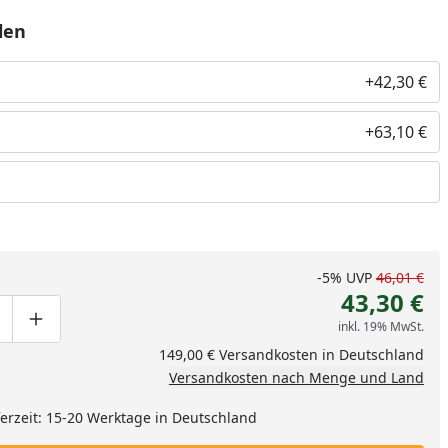
len
+42,30 €
+63,10 €
-5%
UVP
46,01 €
43,30 €
inkl. 19% MwSt.
ge um eins verringern
duktmenge manuell eingeben
Produktmenge um eins erhöhen
149,00 € Versandkosten in Deutschland
Versandkosten nach Menge und Land
eferzeit: 15-20 Werktage in Deutschland