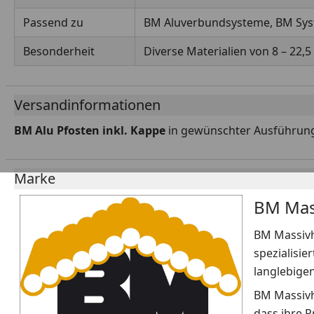
Passend zu
BM Aluverbundsysteme, BM Sy
Besonderheit
Diverse Materialien von 8 – 22,
Versandinformationen
BM Alu Pfosten inkl. Kappe
in gewünschter Ausführun
Marke
BM Mas
BM Massivh
spezialisie
langlebige
BM Massivh
dass ihre 