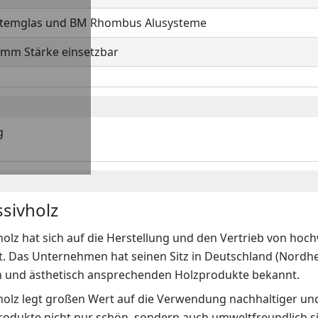
stemglas und BM Rhombus Alusysteme
5 mm Stärke einsetzbar
g
sivholz
olz hat sich auf die Herstellung und den Vertrieb von h
rt. Das Unternehmen hat seinen Sitz in Deutschland (Nordhe
n und ästhetisch ansprechenden Holzprodukte bekannt.
olz legt großen Wert auf die Verwendung nachhaltiger und
Produkte nicht nur schön, sondern auch umweltfreundlich 