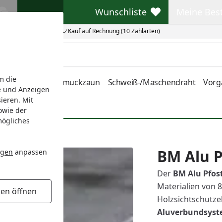
Wunschliste
Meine Bes
Wunschliste
Meine Beste
Kauf auf Rechnung (10 Zahlarten)
m die
nstabmatten
Schmuckzaun
Schweiß-/Maschendraht
Vorg
e und Anzeigen
ieren. Mit
owie der
mögliches
Kappe
BM Alu P
ngen
anpassen
Der
BM Alu Pfos
Materialien von 8
gen öffnen
Holzsichtschutze
Aluverbundsys