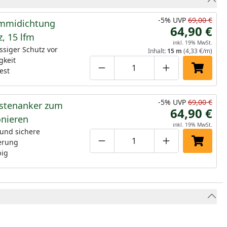
-5%
UVP
69,00 €
mmidichtung
64,90 €
, 15 lfm
inkl. 19% MwSt.
ssiger Schutz vor
Inhalt:
15 m
(4,33 €/m)
gkeit
est
Produktmenge um eins verringe
Produktmenge manuell
Produktmenge 
In den 
-5%
UVP
69,00 €
stenanker zum
64,90 €
onieren
inkl. 19% MwSt.
 und sichere
erung
Produktmenge um eins verringe
Produktmenge manuell
Produktmenge 
In den 
big