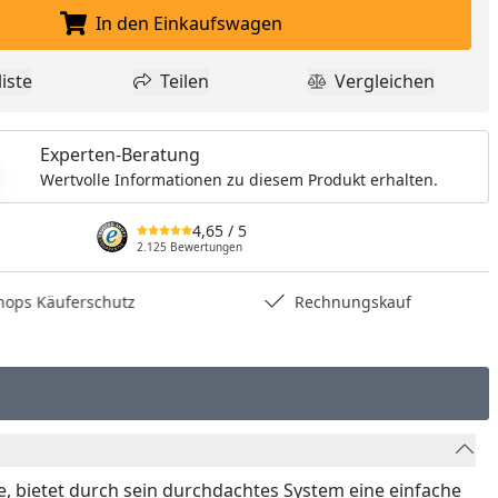
In den Einkaufswagen
In den Einkaufswagen legen
iste
Teilen
Vergleichen
dukt zur Wunschliste hinzufügen
Teilen
Produkt Vergle
Experten-Beratung
Wertvolle Informationen zu diesem Produkt erhalten.
4,65
/ 5
2.125 Bewertungen
hops Käuferschutz
Rechnungskauf
 bietet durch sein durchdachtes System eine einfache