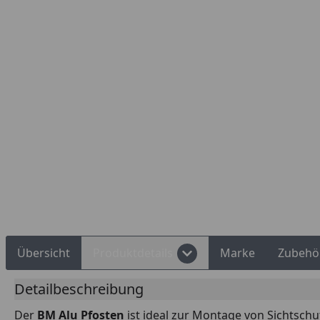
Rechnungskauf
Montageservice
Übersicht
Produktdetails
Marke
Zubehö
Detailbeschreibung
Der
BM Alu Pfosten
ist ideal
zur Montage von Sichtschut