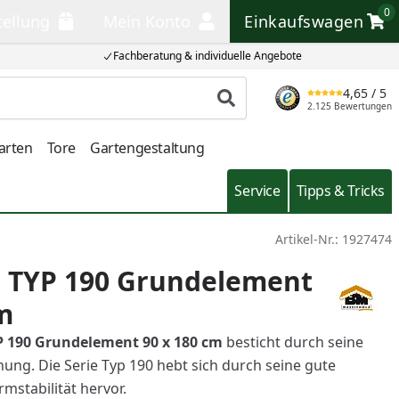
0
tellung
Mein Konto
Einkaufswagen
llung
Mein Konto
Einkaufswagen
Fachberatung & individuelle Angebote
4,65
/ 5
Produkt suchen
2.125 Bewertungen
arten
Tore
Gartengestaltung
Service
Tipps & Tricks
Artikel-Nr.:
1927474
e TYP 190 Grundelement
m
P 190
Grundelement 90 x 180 cm
besticht durch seine
nung. Die Serie Typ 190 hebt sich durch seine gute
rmstabilität hervor.