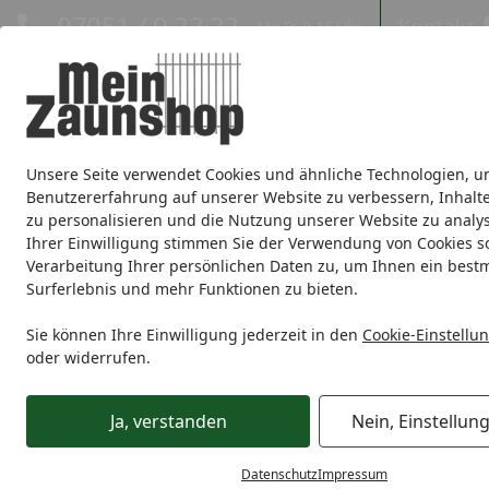
Hotline
07051 / 9 22 22
Kontakt
Mo-Fr. 8-16 Uhr
Kontakt
Eigene Montage-Teams
Unsere Seite verwendet Cookies und ähnliche Technologien, u
Sichtschutz
Doppelstabmatte
Zaunsets
Gabionen
Ei
Benutzererfahrung auf unserer Website zu verbessern, Inhalt
zu personalisieren und die Nutzung unserer Website zu analys
Zaunmarken
Ihrer Einwilligung stimmen Sie der Verwendung von Cookies s
Verarbeitung Ihrer persönlichen Daten zu, um Ihnen ein best
Surferlebnis und mehr Funktionen zu bieten.
Sichtschutz
Holz
BM Massivholz
BM Serie TYP 190 Gr
Startseite
Sie können Ihre Einwilligung jederzeit in den
Cookie-Einstellu
oder widerrufen.
Ja, verstanden
Nein, Einstellun
Datenschutz
Impressum