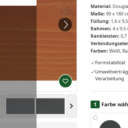
Material:
Dougla
Maße:
90 x 180 
Füllung:
1,6 x 9,
Rahmen:
4 x 9,5
Rankleisten:
0,7
Verbindungsele
Farben:
Weiß, Bas
Formstabilität
Umweltverträg
Verarbeitung
Produkt zur Wunschliste hi
Farbe wäh
Nächstes Bild anzeigen
Alle anzeigen (7)