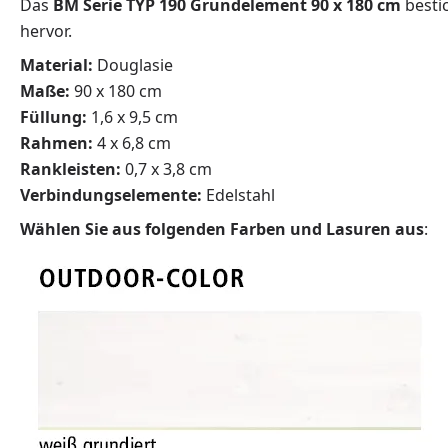
Das
BM S
erie TYP 190
Grundelement 90 x 180 cm
bestic
hervor.
Material:
Douglasie
Maße:
90 x 180 cm
Füllung:
1,6 x 9,5 cm
Rahmen:
4 x 6,8 cm
Rankleisten:
0,7 x 3,8 cm
Verbindungselemente:
Edelstahl
Wählen Sie aus folgenden Farben und Lasuren aus
: