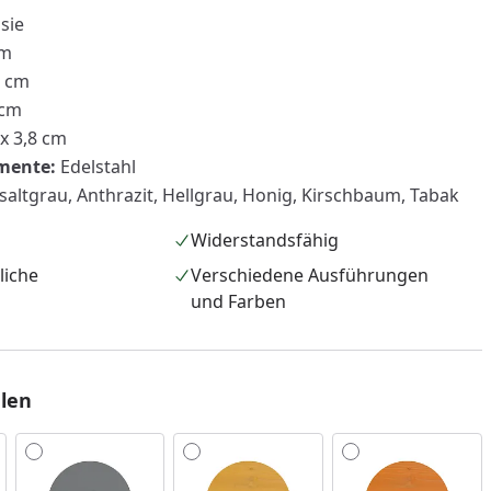
sie
cm
5 cm
 cm
 x 3,8 cm
mente:
Edelstahl
altgrau, Anthrazit, Hellgrau, Honig, Kirschbaum, Tabak
Widerstandsfähig
liche
Verschiedene Ausführungen
und Farben
nzufügen
len