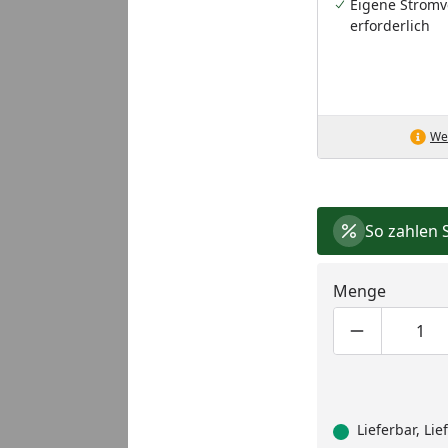
Eigene Stromv
erforderlich
Wei
So zahlen 
Menge
Produktmen
Pro
Lieferbar, Li