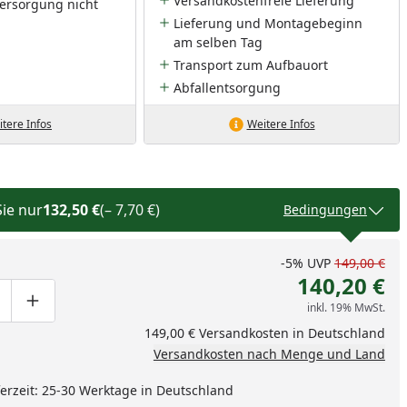
Versandkostenfreie Lieferung
ersorgung nicht
Lieferung und Montagebeginn
am selben Tag
Transport zum Aufbauort
Abfallentsorgung
tere Infos
Weitere Infos
Sie nur
132,50 €
(– 7,70 €)
Bedingungen
-5%
UVP
149,00 €
140,20 €
inkl. 19% MwSt.
ge um eins verringern
duktmenge manuell eingeben
Produktmenge um eins erhöhen
149,00 € Versandkosten in Deutschland
Versandkosten nach Menge und Land
eferzeit: 25-30 Werktage in Deutschland