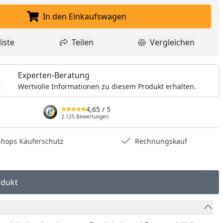
In den Einkaufswagen
In den Einkaufswagen legen
iste
Teilen
Vergleichen
dukt zur Wunschliste hinzufügen
Teilen
Produkt Vergle
Experten-Beratung
Wertvolle Informationen zu diesem Produkt erhalten.
4,65
/ 5
2.125 Bewertungen
hops Käuferschutz
Rechnungskauf
odukt