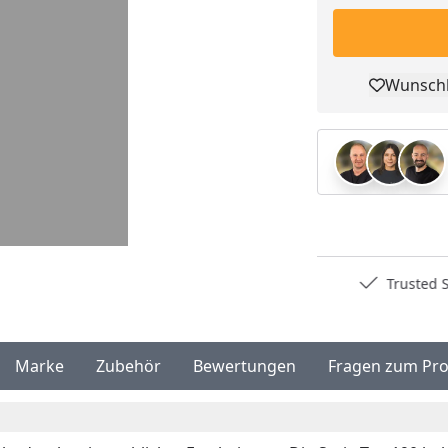
Wunschl
Pro
Deutschlands bester Händler
Trusted S
Marke
Zubehör
Bewertungen
Fragen zum Pr