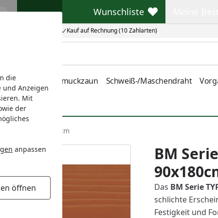
Wunschliste
Meine Bes
Wunschliste
Meine Beste
Kauf auf Rechnung (10 Zahlarten)
m die
nstabmatten
Schmuckzaun
Schweiß-/Maschendraht
Vorg
e und Anzeigen
ieren. Mit
owie der
mögliches
undelement 90x180cm
BM Seri
ngen
anpassen
90x180c
Das
BM S
erie TY
gen öffnen
schlichte Erschei
Festigkeit und Fo