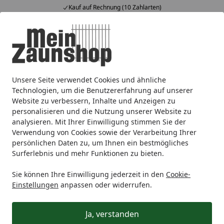
Kauf auf Rechnung (10 Zahlarten)
Alle Produkte
Mein Konto
Wunschl
Ein
4,65
/ 5
Suchen
Unsere Seite verwendet Cookies und ähnliche
Doppelstabmattenzaun
dz Doppelstabmatten
Zubehör f
Startseite
Technologien, um die Benutzererfahrung auf unserer
dz LED Zaunbeleuchtung für
Website zu verbessern, Inhalte und Anzeigen zu
personalisieren und die Nutzung unserer Website zu
Torpfosten 120 x 120 mm
analysieren. Mit Ihrer Einwilligung stimmen Sie der
Verwendung von Cookies sowie der Verarbeitung Ihrer
persönlichen Daten zu, um Ihnen ein bestmögliches
Surferlebnis und mehr Funktionen zu bieten.
Sie können Ihre Einwilligung jederzeit in den
Cookie-
Einstellungen
anpassen oder widerrufen.
Ja, verstanden