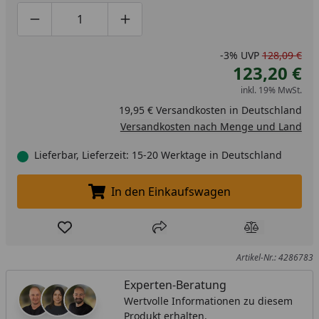
Produktmenge um eins verringern
Produktmenge manuell eingeben
Produktmenge um eins erhöhen
-3%
UVP
128,09 €
123,20 €
inkl. 19% MwSt.
19,95 € Versandkosten in Deutschland
Versandkosten nach Menge und Land
Lieferbar, Lieferzeit: 15-20 Werktage in Deutschland
In den Einkaufswagen
In den Einkaufswagen legen
Produkt zur Wunschliste hinzufügen
Teilen
Produkt Ver
Artikel-Nr.: 4286783
Experten-Beratung
Wertvolle Informationen zu diesem
Produkt erhalten.