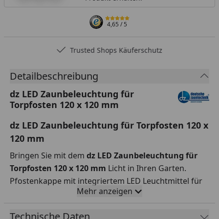
4,65
/ 5
Trusted Shops Käuferschutz
Detailbeschreibung
dz LED Zaunbeleuchtung für
Torpfosten 120 x 120 mm
dz LED Zaunbeleuchtung für Torpfosten 120 x
120 mm
Bringen Sie mit dem
dz LED Zaunbeleuchtung für
Torpfosten 120 x 120 mm
Licht in Ihren Garten.
Pfostenkappe mit integriertem LED Leuchtmittel für
Mehr anzeigen
Torpfosten 120 x 120 mm. Setzen Sie zum Beispiel mit
den LED- Alu Pfostenkappen mit integriertem LED-
Technische Daten
Leuchtmittel Lichtakzente an Toren oder beleuchten