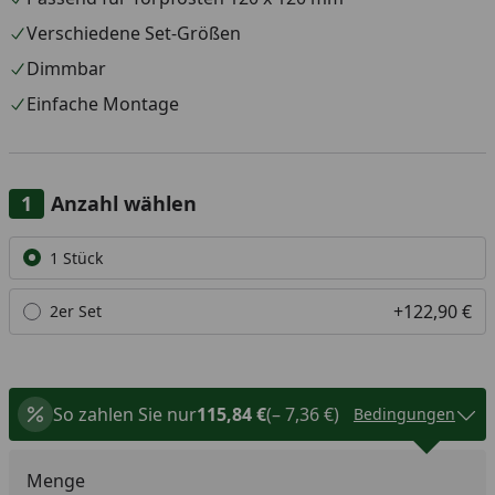
Verschiedene Set-Größen
Dimmbar
Einfache Montage
Anzahl wählen
Alle anzeigen (2)
1 Stück
+122,90 €
2er Set
So zahlen Sie nur
115,84 €
(– 7,36 €)
Bedingungen
Menge