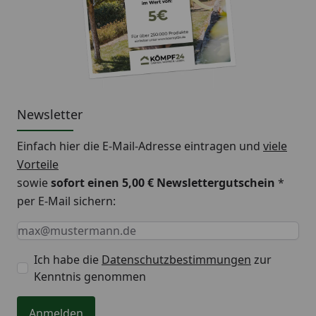
Newsletter
Einfach hier die E-Mail-Adresse eintragen und
viele
Vorteile
sowie
sofort einen 5,00 € Newslettergutschein
*
per E-Mail sichern:
Keine Eingabe erforderlich
Eingabe erforderlich
E-Mail *
Ich habe die
Datenschutzbestimmungen
zur
Kenntnis genommen
Anmelden