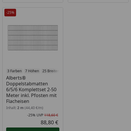
-25%
3 Farben
7 Höhen
25 Breiten
Alberts®
Doppelstabmatten
6/5/6 Komplettset 2-50
Meter inkl. Pfosten mit
Flacheisen
Inhalt:
2 m
(44,40 €/m)
-25%
UVP
118,60 €
Rabatt in Prozent
Ursprünglicher Preis
88,80 €
Aktueller Preis