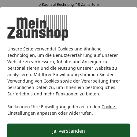
Kauf auf Rechnung (10 Zahlarten)
Alle Produkte
Mein Konto
Wunschl
Ein
4,65
/ 5
Suchen
Unsere Seite verwendet Cookies und ähnliche
Metallzaun
Doppelstabmatten
GAH Doppelstabmatten
Startseite
Technologien, um die Benutzererfahrung auf unserer
GAH Doppelstabmatten
Website zu verbessern, Inhalte und Anzeigen zu
personalisieren und die Nutzung unserer Website zu
analysieren. Mit Ihrer Einwilligung stimmen Sie der
Ihre Artikelübersicht
Verwendung von Cookies sowie der Verarbeitung Ihrer
persönlichen Daten zu, um Ihnen ein bestmögliches
Surferlebnis und mehr Funktionen zu bieten.
Kategorien
Sie können Ihre Einwilligung jederzeit in den
Cookie-
Filter / Sortierung
Einstellungen
anpassen oder widerrufen.
3
Artikel gefunden
Ja, verstanden