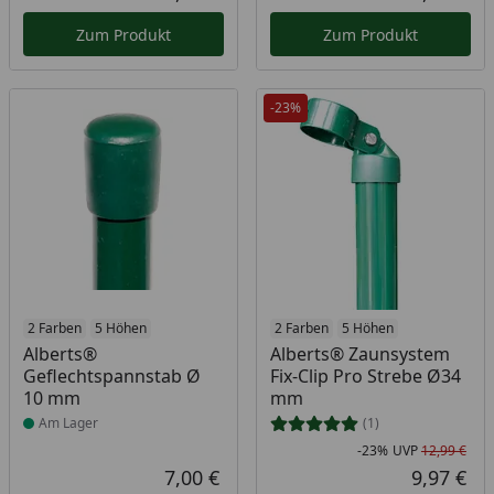
Aktueller Preis
Akt
Zum Produkt
Zum Produkt
-23%
Produkt am Lager
2 Farben
5 Höhen
2 Farben
5 Höhen
Alberts®
Alberts® Zaunsystem
Geflechtspannstab Ø
Fix-Clip Pro Strebe Ø34
10 mm
mm
Am Lager
(1)
-23%
UVP
12,99 €
Rab
Urs
7,00 €
9,97 €
Aktueller Preis
Akt