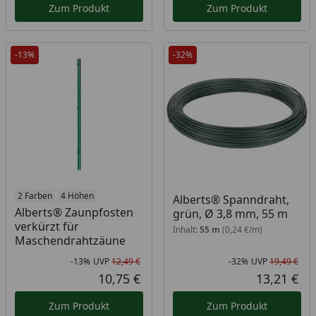
Zum Produkt
Zum Produkt
-13%
-32%
2 Farben
4 Höhen
Alberts® Spanndraht,
Alberts® Zaunpfosten
grün, Ø 3,8 mm, 55 m
verkürzt für
Inhalt:
55 m
(0,24 €/m)
Maschendrahtzäune
-13%
UVP
12,49 €
-32%
UVP
19,49 €
Rabatt in Prozent
Ursprünglicher Preis
Rab
Urs
10,75 €
13,21 €
Aktueller Preis
Akt
Zum Produkt
Zum Produkt