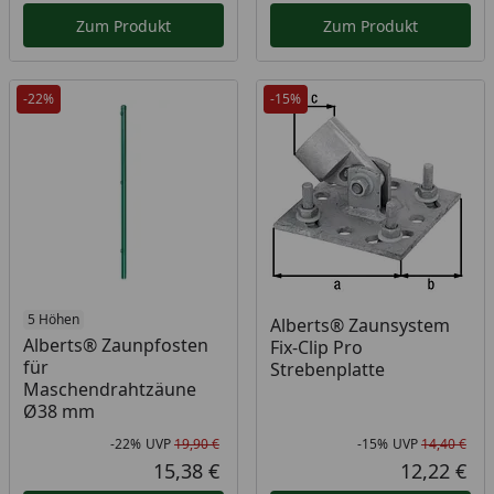
Zum Produkt
Zum Produkt
-22%
-15%
5 Höhen
Alberts® Zaunsystem
Alberts® Zaunpfosten
Fix-Clip Pro
für
Strebenplatte
Maschendrahtzäune
Ø38 mm
-22%
UVP
19,90 €
-15%
UVP
14,40 €
Rabatt in Prozent
Ursprünglicher Preis
Rab
Urs
15,38 €
12,22 €
Aktueller Preis
Akt