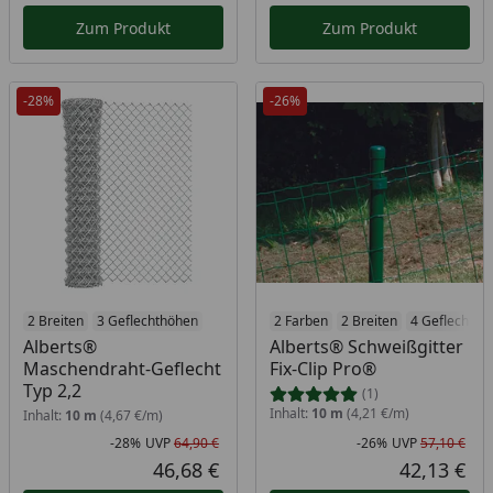
Zum Produkt
Zum Produkt
-28%
-26%
2 Breiten
3 Geflechthöhen
2 Farben
2 Breiten
4 Geflechthö
Alberts®
Alberts® Schweißgitter
Maschendraht-Geflecht
Fix-Clip Pro®
Typ 2,2
(1)
Inhalt:
10 m
(4,21 €/m)
Inhalt:
10 m
(4,67 €/m)
-28%
UVP
64,90 €
-26%
UVP
57,10 €
Rabatt in Prozent
Ursprünglicher Preis
Rab
Urs
46,68 €
42,13 €
Aktueller Preis
Akt