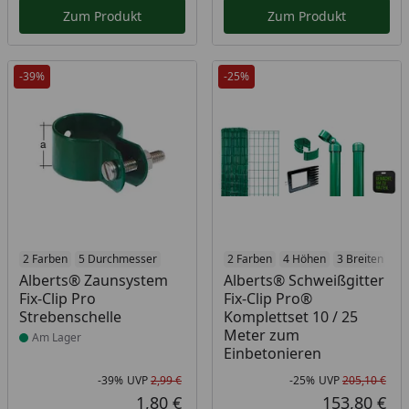
Zum Produkt
Zum Produkt
-39%
-25%
Produkt am Lager
2 Farben
5 Durchmesser
2 Farben
4 Höhen
3 Breiten
Alberts® Zaunsystem
Alberts® Schweißgitter
Fix-Clip Pro
Fix-Clip Pro®
Strebenschelle
Komplettset 10 / 25
Meter zum
Am Lager
Einbetonieren
-39%
UVP
2,99 €
-25%
UVP
205,10 €
Rabatt in Prozent
Ursprünglicher Preis
Rab
Urs
1,80 €
153,80 €