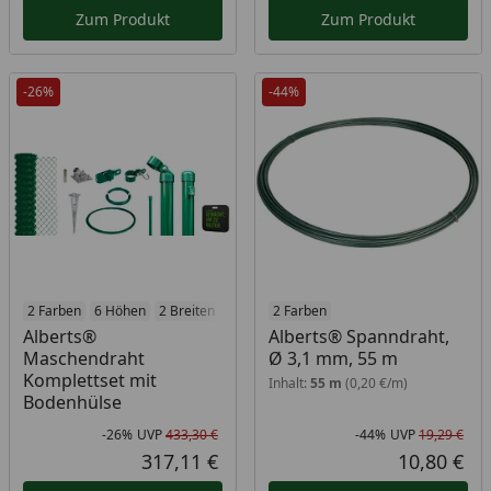
Zum Produkt
Zum Produkt
-26%
-44%
2 Farben
6 Höhen
2 Breiten
2 Farben
Alberts®
Alberts® Spanndraht,
Maschendraht
Ø 3,1 mm, 55 m
Komplettset mit
Inhalt:
55 m
(0,20 €/m)
Bodenhülse
-26%
UVP
433,30 €
-44%
UVP
19,29 €
Rabatt in Prozent
Ursprünglicher Preis
Rab
Urs
317,11 €
10,80 €
Aktueller Preis
Akt