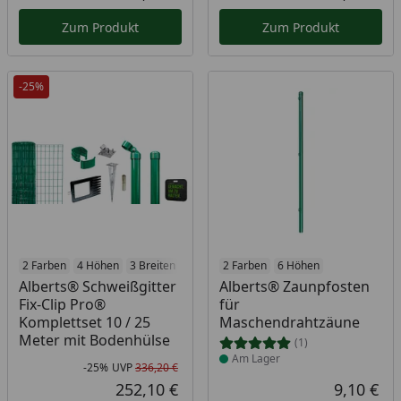
Aktueller Preis
Akt
Zum Produkt
Zum Produkt
-25%
2 Farben
4 Höhen
3 Breiten
Produkt am Lager
2 Farben
6 Höhen
Alberts® Schweißgitter
Alberts® Zaunpfosten
Fix-Clip Pro®
für
Komplettset 10 / 25
Maschendrahtzäune
Meter mit Bodenhülse
(1)
Am Lager
-25%
UVP
336,20 €
Rabatt in Prozent
Ursprünglicher Preis
252,10 €
9,10 €
Aktueller Preis
Akt