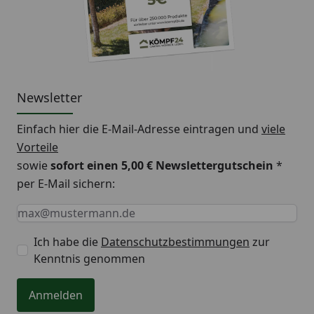
Newsletter
Einfach hier die E-Mail-Adresse eintragen und
viele
Vorteile
sowie
sofort einen 5,00 € Newslettergutschein
*
per E-Mail sichern:
Keine Eingabe erforderlich
Eingabe erforderlich
E-Mail *
Ich habe die
Datenschutzbestimmungen
zur
Kenntnis genommen
Anmelden