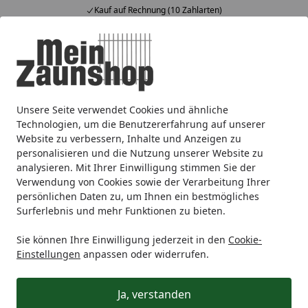
Kauf auf Rechnung (10 Zahlarten)
Alle Produkte
Mein Konto
Wunschl
Ein
4,64
/ 5
Suchen
Unsere Seite verwendet Cookies und ähnliche
Metallzaun
Maschendrahtzaun
GAH Maschendraht
Startseite
Technologien, um die Benutzererfahrung auf unserer
GAH Maschendraht
Website zu verbessern, Inhalte und Anzeigen zu
personalisieren und die Nutzung unserer Website zu
Jetzt mit
10% Rabatt
auf alle GAH Alberts Artikel. Der
analysieren. Mit Ihrer Einwilligung stimmen Sie der
Rabatt wird direkt im Warenkorb abgezogen.
Verwendung von Cookies sowie der Verarbeitung Ihrer
persönlichen Daten zu, um Ihnen ein bestmögliches
Surferlebnis und mehr Funktionen zu bieten.
Ihre Artikelübersicht
Sie können Ihre Einwilligung jederzeit in den
Cookie-
Einstellungen
anpassen oder widerrufen.
Kategorien
Ja, verstanden
Filter / Sortierung