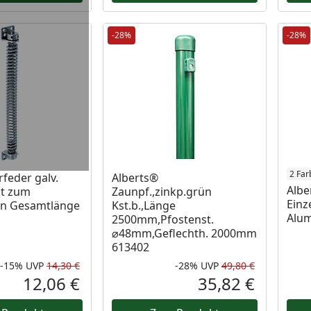
-28%
-28%
2 Far
rfeder galv.
Alberts®
Albe
kt zum
Zaunpf.,zinkp.grün
Einz
n Gesamtlänge
Kst.b.,Länge
Alu
2500mm,Pfostenst.
⌀48mm,Geflechth. 2000mm
613402
-15%
UVP
14,30 €
-28%
UVP
49,80 €
Rabatt in Prozent
Ursprünglicher Preis
Rabatt in 
Ursprüngli
12,06 €
35,82 €
Aktueller Preis
Aktueller P