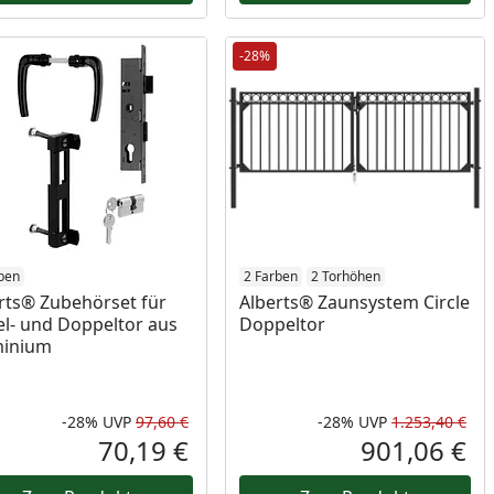
-28%
ben
2 Farben
2 Torhöhen
rts® Zubehörset für
Alberts® Zaunsystem Circle
el- und Doppeltor aus
Doppeltor
minium
-28%
UVP
97,60 €
-28%
UVP
1.253,40 €
Prozent
cher Preis
Rabatt in Prozent
Ursprünglicher Preis
Rab
Urs
70,19 €
901,06 €
reis
Aktueller Preis
Akt