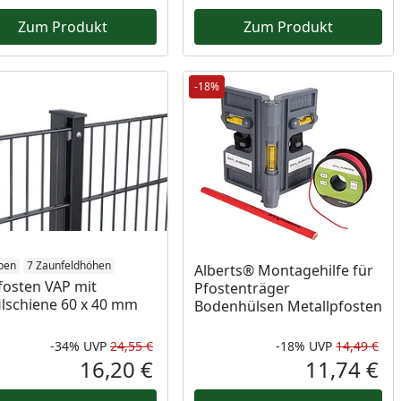
Zum Produkt
Zum Produkt
-18%
ben
7 Zaunfeldhöhen
Alberts® Montagehilfe für
fosten VAP mit
Pfostenträger
ilschiene 60 x 40 mm
Bodenhülsen Metallpfosten
-34%
UVP
24,55 €
-18%
UVP
14,49 €
Rabatt in Prozent
Ursprünglicher Preis
Rab
Urs
16,20 €
11,74 €
reis
Aktueller Preis
Akt