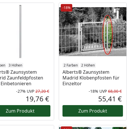
-18%
ben
3 Höhen
2 Farben
2 Höhen
rts® Zaunsystem
Alberts® Zaunsystem
id Zaunfeldpfosten
Madrid Klobenpfosten für
Einbetonieren
Einzeltor
-27%
UVP
27,20 €
-18%
UVP
68,00 €
Prozent
cher Preis
Rabatt in Prozent
Ursprünglicher Preis
Rab
Urs
19,76 €
55,41 €
reis
Aktueller Preis
Akt
Zum Produkt
Zum Produkt