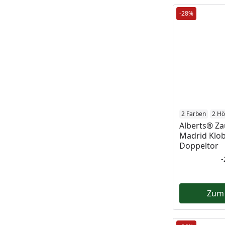
-28%
2 Farben
2 H
Alberts® Z
Madrid Klob
Doppeltor
Zum