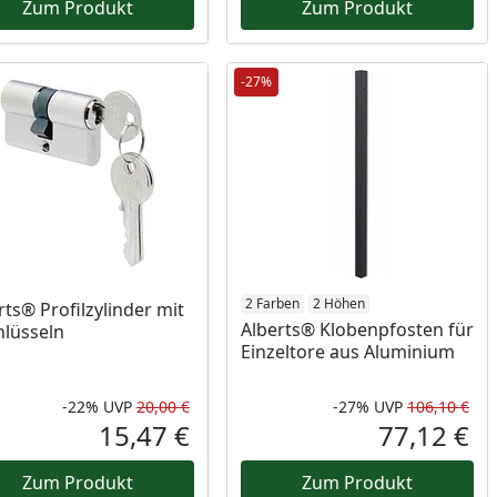
Zum Produkt
Zum Produkt
-27%
2 Farben
2 Höhen
rts® Profilzylinder mit
Alberts® Klobenpfosten für
hlüsseln
Einzeltore aus Aluminium
-22%
UVP
20,00 €
-27%
UVP
106,10 €
Rabatt in Prozent
Ursprünglicher Preis
Rab
Urs
15,47 €
77,12 €
reis
Aktueller Preis
Akt
Zum Produkt
Zum Produkt