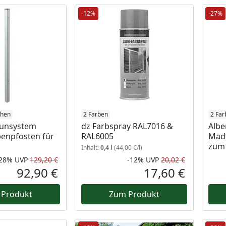
-12%
-27%
öhen
2 Farben
2 Far
aunsystem
dz Farbspray RAL7016 &
Albe
enpfosten für
RAL6005
Madr
zum 
Inhalt:
0,4 l
(44,00 €/l)
-28%
UVP
129,20 €
-12%
UVP
20,02 €
Rabatt in Prozent
Ursprünglicher Preis
Rabatt in 
Ursprüngli
92,90 €
17,60 €
Aktueller Preis
Aktueller P
 Produkt
Zum Produkt