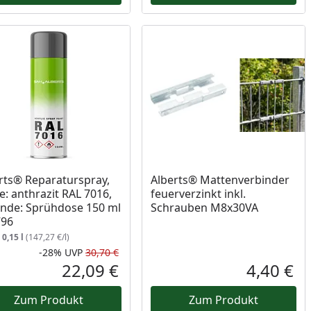
rts® Reparaturspray,
Alberts® Mattenverbinder
e: anthrazit RAL 7016,
feuerverzinkt inkl.
nde: Sprühdose 150 ml
Schrauben M8x30VA
796
:
0,15 l
(147,27 €/l)
-28%
UVP
30,70 €
Rabatt in Prozent
Ursprünglicher Preis
22,09 €
4,40 €
reis
Aktueller Preis
Akt
Zum Produkt
Zum Produkt