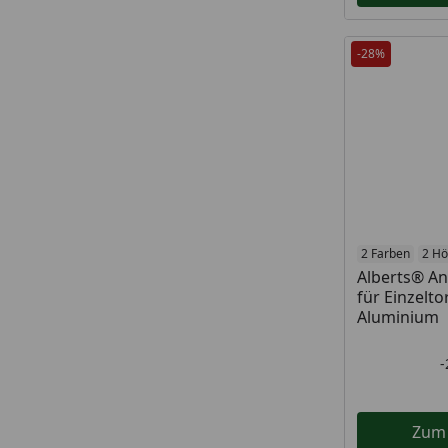
-28%
2 Farben
2 H
Alberts® A
für Einzelto
Aluminium
Zum