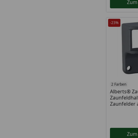
Zum
-23%
2 Farben
Alberts® Z
Zaunfeldhal
Zaunfelder
Zum