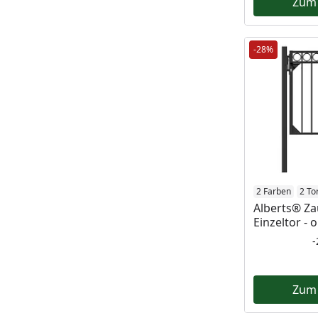
Zum
-28%
2 Farben
2 To
Alberts® Za
Einzeltor -
Zum