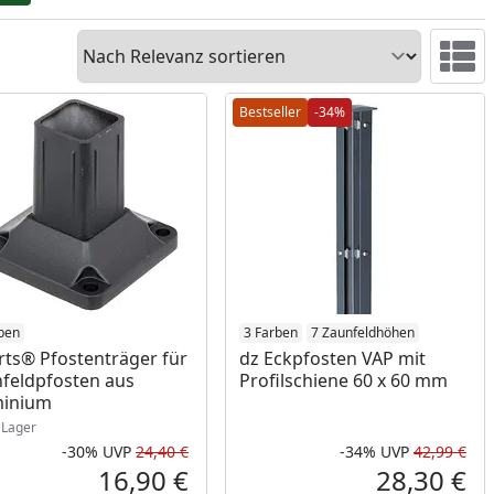
Sortieren
Ansicht 
Bestseller
-34%
ukt am Lager
ben
3 Farben
7 Zaunfeldhöhen
rts® Pfostenträger für
dz Eckpfosten VAP mit
feldpfosten aus
Profilschiene 60 x 60 mm
minium
Lager
-30%
UVP
24,40 €
-34%
UVP
42,99 €
Prozent
cher Preis
Rabatt in Prozent
Ursprünglicher Preis
Rab
Urs
16,90 €
28,30 €
reis
Aktueller Preis
Akt