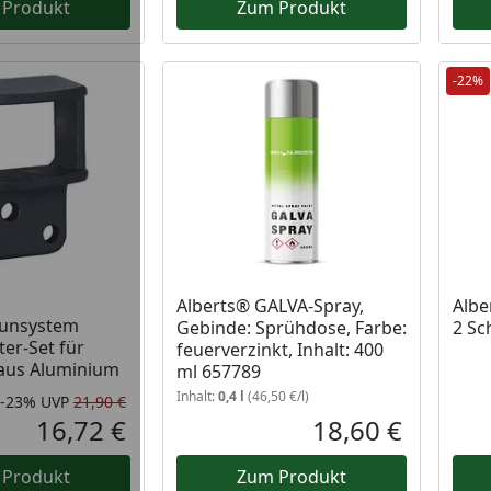
 Produkt
Zum Produkt
-22%
Alberts® GALVA-Spray,
Albe
aunsystem
Gebinde: Sprühdose, Farbe:
2 Sc
ter-Set für
feuerverzinkt, Inhalt: 400
 aus Aluminium
ml 657789
Inhalt:
0,4 l
(46,50 €/l)
-23%
UVP
21,90 €
Rabatt in Prozent
Ursprünglicher Preis
16,72 €
18,60 €
Aktueller Preis
Aktueller P
 Produkt
Zum Produkt