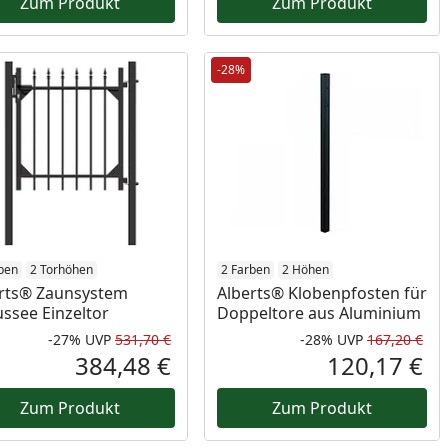
Zum Produkt
Zum Produkt
-28%
ben
2 Torhöhen
2 Farben
2 Höhen
rts® Zaunsystem
Alberts® Klobenpfosten für
ssee Einzeltor
Doppeltore aus Aluminium
-27%
UVP
531,70 €
-28%
UVP
167,20 €
Prozent
cher Preis
Rabatt in Prozent
Ursprünglicher Preis
Rab
Urs
384,48 €
120,17 €
reis
Aktueller Preis
Akt
Zum Produkt
Zum Produkt