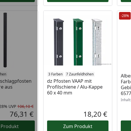
-28%
öhen
3 Farben
7 Zaunfeldhöhen
Albe
nschlagpfosten
dz Pfosten VAAP mit
Farb
re aus
Profilschiene / Alu-Kappe
Gebi
60 x 40 mm
657
Inhalt
-28%
UVP
106,10 €
Rabatt in Prozent
Ursprünglicher Preis
76,31 €
18,20 €
Aktueller Preis
Aktueller P
 Produkt
Zum Produkt