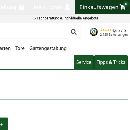
0
tellung
Mein Konto
Einkaufswagen
llung
Mein Konto
Einkaufswagen
Fachberatung & individuelle Angebote
4,65
/ 5
Produkt suchen
2.125 Bewertungen
arten
Tore
Gartengestaltung
Service
Tipps & Tricks