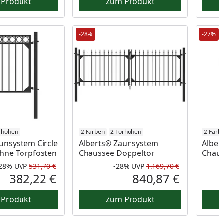
 Produkt
Zum Produkt
-28%
-27%
rhöhen
2 Farben
2 Torhöhen
2 Far
unsystem Circle
Alberts® Zaunsystem
Albe
 ohne Torpfosten
Chaussee Doppeltor
Chau
-28%
UVP
531,70 €
-28%
UVP
1.169,70 €
Rabatt in Prozent
Ursprünglicher Preis
Rabatt in 
Ursprüngli
382,22 €
840,87 €
Aktueller Preis
Aktueller P
 Produkt
Zum Produkt