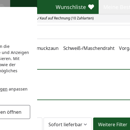
Wunschliste
Meine Bes
Wunschliste
Meine Beste
Kauf auf Rechnung (10 Zahlarten)
m die
nstabmatten
Schmuckzaun
Schweiß-/Maschendraht
Vorg
e und Anzeigen
ieren. Mit
owie der
mögliches
ngen
anpassen
gen öffnen
Am Lager
Sofort lieferbar
Weitere Filter