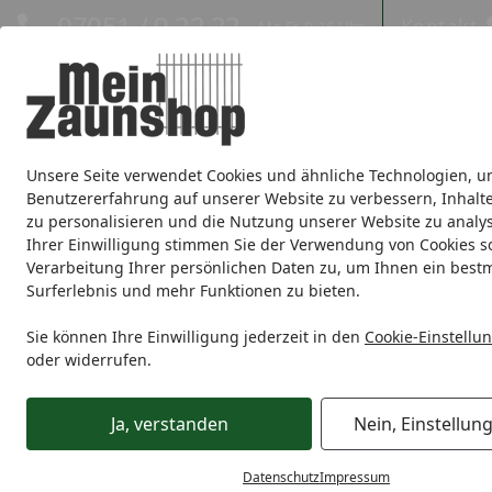
Hotline
07051 / 9 22 22
Kontakt
Mo-Fr. 8-16 Uhr
Kontakt
Eigene Montage-Teams
Unsere Seite verwendet Cookies und ähnliche Technologien, u
Sichtschutz
Doppelstabmatte
Zaunsets
Gabionen
Ei
Benutzererfahrung auf unserer Website zu verbessern, Inhalt
zu personalisieren und die Nutzung unserer Website zu analys
Zaunmarken
Ihrer Einwilligung stimmen Sie der Verwendung von Cookies s
Verarbeitung Ihrer persönlichen Daten zu, um Ihnen ein best
Surferlebnis und mehr Funktionen zu bieten.
Metallzaun
Schmuckzaun
Zubehör für Schmuckzäune
Startseite
Zubehör für Schmuckzäune
Sie können Ihre Einwilligung jederzeit in den
Cookie-Einstellu
oder widerrufen.
Ihre Artikelübersicht
Ja, verstanden
Nein, Einstellun
Preisspanne
Serviceleistungen
Angebote
Datenschutz
Impressum