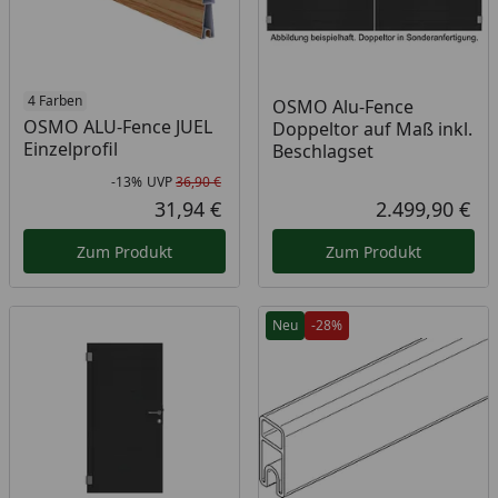
4 Farben
OSMO Alu-Fence
OSMO ALU-Fence JUEL
Doppeltor auf Maß inkl.
Einzelprofil
Beschlagset
-13%
UVP
36,90 €
Rabatt in Prozent
Ursprünglicher Preis
31,94 €
2.499,90 €
Aktueller Preis
Akt
Zum Produkt
Zum Produkt
Neu
-28%