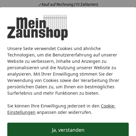
Kauf auf Rechnung (10 Zahlarten)
Alle Produkte
Mein Konto
Wunschl
Ein
4,65
/ 5
Suchen
Unsere Seite verwendet Cookies und ähnliche
Sichtschutz
Aluminium
OSMO Alu-Fence Juel
Startseite
Technologien, um die Benutzererfahrung auf unserer
OSMO Alu-Fence Juel
Website zu verbessern, Inhalte und Anzeigen zu
personalisieren und die Nutzung unserer Website zu
analysieren. Mit Ihrer Einwilligung stimmen Sie der
Ihre Artikelübersicht
Verwendung von Cookies sowie der Verarbeitung Ihrer
persönlichen Daten zu, um Ihnen ein bestmögliches
Surferlebnis und mehr Funktionen zu bieten.
Kategorien
Sie können Ihre Einwilligung jederzeit in den
Cookie-
Filter / Sortierung
Einstellungen
anpassen oder widerrufen.
6
Artikel gefunden
Ja, verstanden