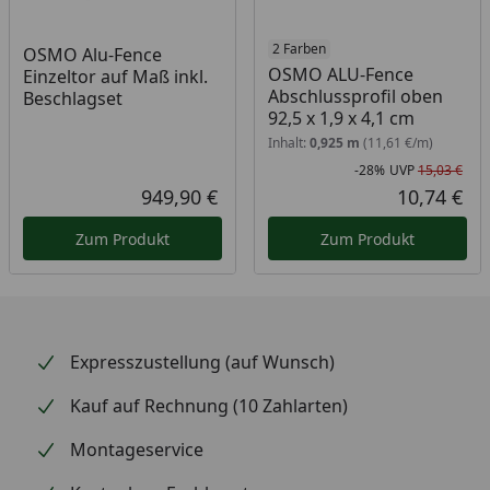
2 Farben
OSMO Alu-Fence
OSMO ALU-Fence
Einzeltor auf Maß inkl.
Abschlussprofil oben
Beschlagset
92,5 x 1,9 x 4,1 cm
Inhalt:
0,925 m
(11,61 €/m)
-28%
UVP
15,03 €
Rab
Urs
949,90 €
10,74 €
Aktueller Preis
Akt
Zum Produkt
Zum Produkt
Expresszustellung (auf Wunsch)
Kauf auf Rechnung (10 Zahlarten)
Montageservice