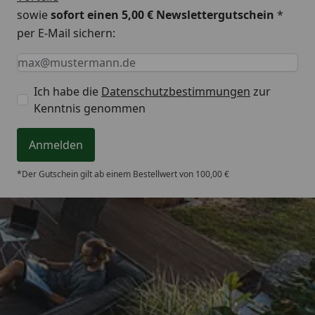
sowie
sofort einen 5,00 € Newslettergutschein
*
per E-Mail sichern:
Keine Eingabe erforderlich
Eingabe erforderlich
E-Mail *
Ich habe die
Datenschutzbestimmungen
zur
Kenntnis genommen
Anmelden
*Der Gutschein gilt ab einem Bestellwert von 100,00 €
Trusted Shops
4,65
/ 5