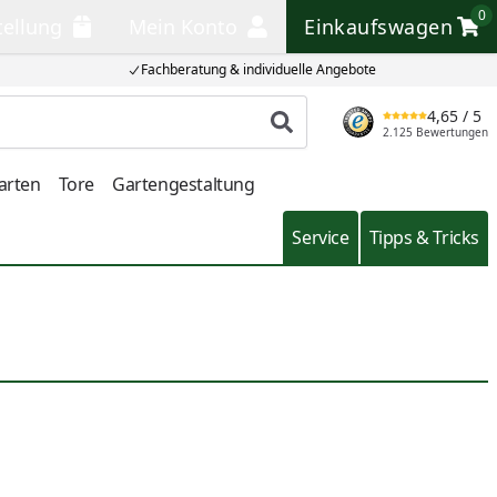
0
tellung
Mein Konto
Einkaufswagen
llung
Mein Konto
Einkaufswagen
Fachberatung & individuelle Angebote
4,65
/ 5
Produkt suchen
2.125 Bewertungen
arten
Tore
Gartengestaltung
Service
Tipps & Tricks