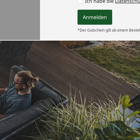
Ich habe die
Datensch
Anmelden
*Der Gutschein gilt ab einem Bestel
Versand
ung, gut
“
6
Akzeptierte Zahlungsa