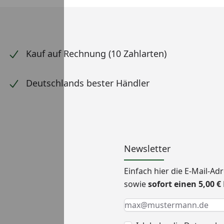
Kauf auf Rechnung (10 Zahlarten)
Deutschlands bester Händler
Newsletter
Einfach hier die E-Mail-A
sowie
sofort einen 5,00 
Keine Eingabe erforderlic
Eingabe erforderlich
E-Mail *