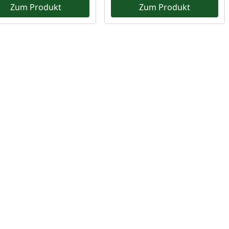
Zum Produkt
Zum Produkt
Prozent
cher Preis
reis