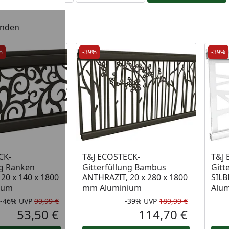
unden
%
-39%
-39%
CK-
T&J ECOSTECK-
T&J 
ng Ranken
Gitterfüllung Bambus
Gitt
20 x 140 x 1800
ANTHRAZIT, 20 x 280 x 1800
SILB
ium
mm Aluminium
Alum
-46%
UVP
99,99 €
-39%
UVP
189,99 €
Rabatt in Prozent
Ursprünglicher Preis
Rabatt in 
Ursprüngli
53,50 €
114,70 €
Aktueller Preis
Aktueller P