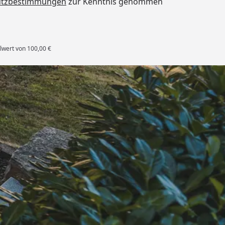
utzbestimmungen
zur Kenntnis genommen
lwert von 100,00 €
rten