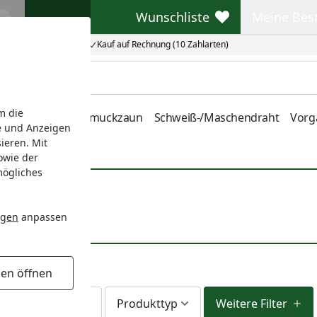
Wunschliste
Meine Bes
Wunschliste
Meine Beste
Kauf auf Rechnung (10 Zahlarten)
m die
nstabmatten
Schmuckzaun
Schweiß-/Maschendraht
Vorg
e und Anzeigen
ieren. Mit
owie der
mögliches
ngen
anpassen
gen öffnen
Lieferzeit
Produkttyp
Weitere Filter