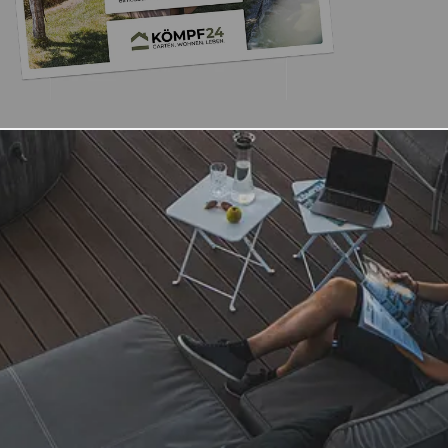
Trusted Shops
„Schnelle Liefer
verpackt
4,65
/ 5
17.07.202
2.125 Bewertungen
Auszeichnungen