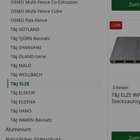
OSMO Multi-Fence Co-Extrusion
Zum
OSMO Multi-Fence Cube
OSMO Flex-Fence
-23%
T&J GOTLAND
T&J TJÖRN Bausatz
T&J SHANGHAI
T&J ÖLAND-Serie
T&J MALÖ
T&J WOLLBACH
T&J ELZE
5 Farben
T&J ELSKOP
T&J ELZE W
Steckzauns
T&J ELDENA
T&J HANÖ
T&J WAREN Bausatz
Aluminium
Zum
Natürlicher Sichtschutz