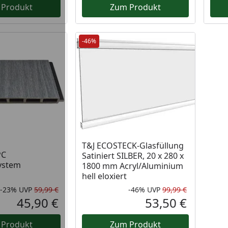
 Produkt
Zum Produkt
-46%
T&J ECOSTECK-Glasfüllung
PC
Satiniert SILBER, 20 x 280 x
ystem
1800 mm Acryl/Aluminium
hell eloxiert
-23%
UVP
59,99 €
-46%
UVP
99,99 €
Rabatt in Prozent
Ursprünglicher Preis
Rabatt in 
Ursprüngli
45,90 €
53,50 €
Aktueller Preis
Aktueller P
 Produkt
Zum Produkt