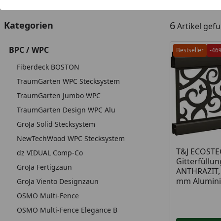
6
Kategorien
Artikel gef
BPC / WPC
Bestseller
-46
Fiberdeck BOSTON
TraumGarten WPC Stecksystem
TraumGarten Jumbo WPC
TraumGarten Design WPC Alu
GroJa Solid Stecksystem
NewTechWood WPC Stecksystem
T&J ECOSTE
dz VIDUAL Comp-Co
Gitterfüllu
GroJa Fertigzaun
ANTHRAZIT, 
mm Alumin
GroJa Viento Designzaun
OSMO Multi-Fence
OSMO Multi-Fence Elegance B