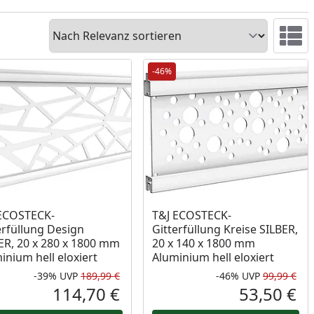
Sortieren
Ansicht 
-46%
ECOSTECK-
T&J ECOSTECK-
erfüllung Design
Gitterfüllung Kreise SILBER,
ER, 20 x 280 x 1800 mm
20 x 140 x 1800 mm
inium hell eloxiert
Aluminium hell eloxiert
-39%
UVP
189,99 €
-46%
UVP
99,99 €
Prozent
cher Preis
Rabatt in Prozent
Ursprünglicher Preis
Rab
Urs
114,70 €
53,50 €
reis
Aktueller Preis
Akt