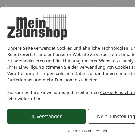
Hotline
07051 / 9 22 22
Kontakt
Mo-Fr. 8-16 Uhr
Kontakt
Eigene Montage-Teams
Unsere Seite verwendet Cookies und ähnliche Technologien, u
Sichtschutz
Doppelstabmatte
Zaunsets
Gabionen
Ei
Benutzererfahrung auf unserer Website zu verbessern, Inhalt
zu personalisieren und die Nutzung unserer Website zu analys
Zaunmarken
Ihrer Einwilligung stimmen Sie der Verwendung von Cookies s
Verarbeitung Ihrer persönlichen Daten zu, um Ihnen ein best
Surferlebnis und mehr Funktionen zu bieten.
Sichtschutz
BPC / WPC
T&J ELZE
Startseite
T&J ELZE
Sie können Ihre Einwilligung jederzeit in den
Cookie-Einstellu
oder widerrufen.
Ihre Artikelübersicht
Ja, verstanden
Nein, Einstellun
Preisspanne
Serviceleistungen
Angebote
Datenschutz
Impressum