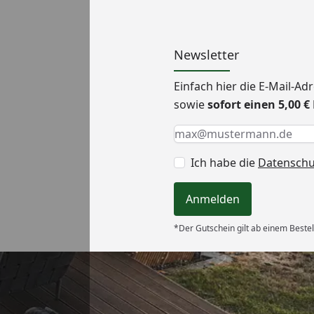
Newsletter
Einfach hier die E-Mail-A
sowie
sofort einen 5,00 
Keine Eingabe erforderlic
Eingabe erforderlich
E-Mail *
Ich habe die
Datensch
Anmelden
*Der Gutschein gilt ab einem Bestel
Versand