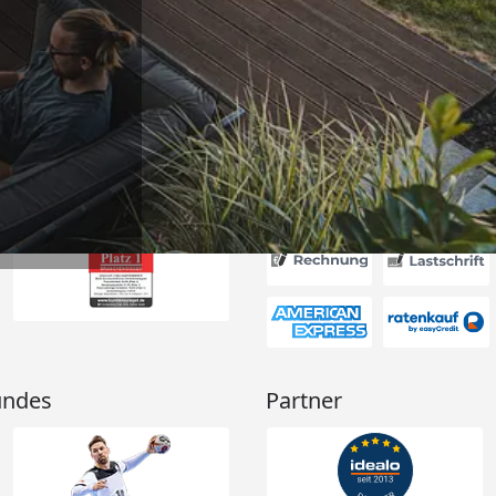
ung, gut
“
6
Akzeptierte Zahlungsa
undes
Partner