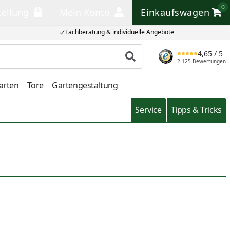
0
tellung
Mein Konto
Einkaufswagen
llung
Mein Konto
Einkaufswagen
Fachberatung & individuelle Angebote
4,65
/ 5
Produkt suchen
2.125 Bewertungen
arten
Tore
Gartengestaltung
Service
Tipps & Tricks