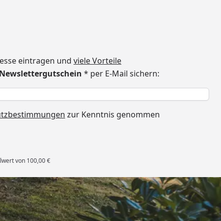
dresse eintragen und
viele Vorteile
€ Newslettergutschein
* per E-Mail sichern:
h
utzbestimmungen
zur Kenntnis genommen
lwert von 100,00 €