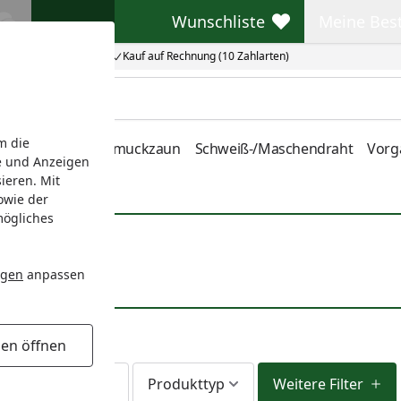
Wunschliste
Meine Bes
Wunschliste
Meine Beste
Kauf auf Rechnung (10 Zahlarten)
m die
nstabmatten
Schmuckzaun
Schweiß-/Maschendraht
Vorg
e und Anzeigen
ieren. Mit
owie der
mögliches
ngen
anpassen
gen öffnen
Lieferzeit
Produkttyp
Weitere Filter