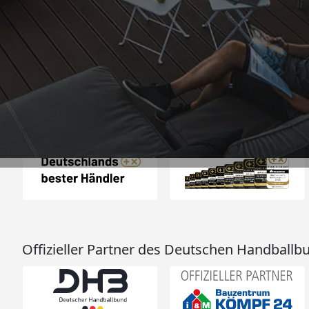
„Schnelle Liefer
verpackt
4,65
/ 5
17.07.202
2.125 Bewertungen
Auszeichnungen
Offizieller Partner des Deutschen Handballb