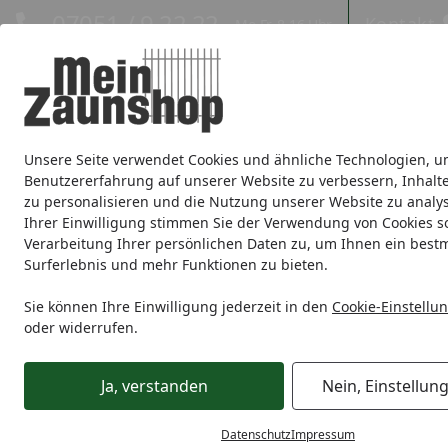
Hotline
07051 / 9 22 22
Kontakt
Mo-Fr. 8-16 Uhr
Kontakt
Eigene Montage-Teams
Unsere Seite verwendet Cookies und ähnliche Technologien, u
Sichtschutz
Doppelstabmatte
Zaunsets
Gabionen
Ei
Benutzererfahrung auf unserer Website zu verbessern, Inhalt
zu personalisieren und die Nutzung unserer Website zu analys
Zaunmarken
Ihrer Einwilligung stimmen Sie der Verwendung von Cookies s
Verarbeitung Ihrer persönlichen Daten zu, um Ihnen ein best
Surferlebnis und mehr Funktionen zu bieten.
Sichtschutz
HPL
T&J FARÖ Bausatz
Startseite
T&J FARÖ Bausatz
Sie können Ihre Einwilligung jederzeit in den
Cookie-Einstellu
oder widerrufen.
Ihre Artikelübersicht
Ja, verstanden
Nein, Einstellun
Preisspanne
Serviceleistungen
Angebote
Datenschutz
Impressum