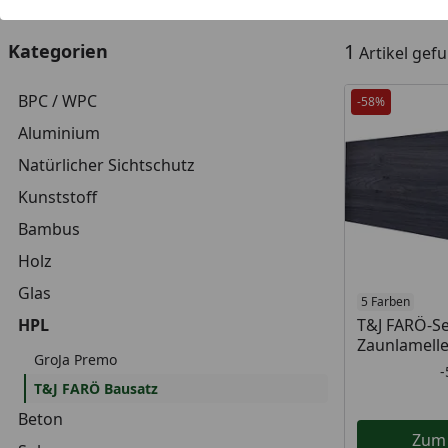
1
Kategorien
Artikel gef
BPC / WPC
-58%
Aluminium
Natürlicher Sichtschutz
Kunststoff
Bambus
Holz
Glas
5 Farben
HPL
T&J FARÖ-Se
Zaunlamell
GroJa Premo
T&J FARÖ Bausatz
Beton
Zum