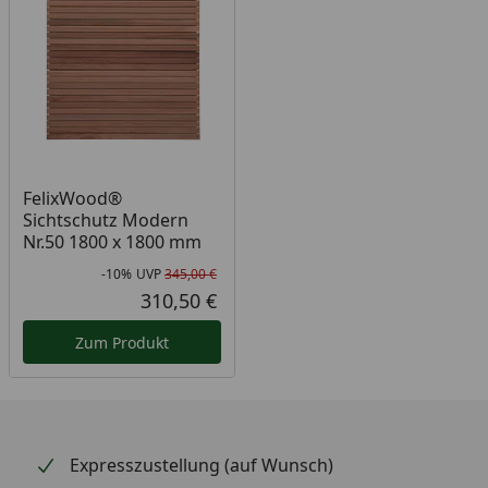
FelixWood®
Sichtschutz Modern
Nr.50 1800 x 1800 mm
-10%
UVP
345,00 €
Rabatt in Prozent
Ursprünglicher Preis
310,50 €
Aktueller Preis
Zum Produkt
Expresszustellung (auf Wunsch)