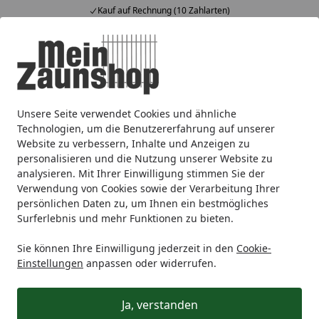
Kauf auf Rechnung (10 Zahlarten)
Alle Produkte
Mein Konto
Wunschl
Ein
4,65
/ 5
Suchen
Unsere Seite verwendet Cookies und ähnliche
Sichtschutz
Holz
FelixWood
Modern
Startseite
Technologien, um die Benutzererfahrung auf unserer
Felixwood Sichtschutz Modern
Website zu verbessern, Inhalte und Anzeigen zu
personalisieren und die Nutzung unserer Website zu
analysieren. Mit Ihrer Einwilligung stimmen Sie der
Ihre Artikelübersicht
Verwendung von Cookies sowie der Verarbeitung Ihrer
persönlichen Daten zu, um Ihnen ein bestmögliches
Surferlebnis und mehr Funktionen zu bieten.
Kategorien
Sie können Ihre Einwilligung jederzeit in den
Cookie-
Filter / Sortierung
Einstellungen
anpassen oder widerrufen.
7
Artikel gefunden
Ja, verstanden