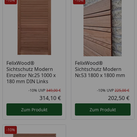
-10%
-10%
FelixWood®
FelixWood®
Sichtschutz Modern
Sichtschutz Modern
Einzeltor Nr.25 1000 x
Nr.53 1800 x 1800 mm
180 mm DIN Links
-10%
UVP
349,00 €
-10%
UVP
225,00 €
Rabatt in Prozent
Ursprünglicher Preis
Rab
Urs
314,10 €
202,50 €
Aktueller Preis
Akt
Zum Produkt
Zum Produkt
-10%