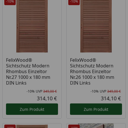
-10%
-10%
FelixWood®
FelixWood®
Sichtschutz Modern
Sichtschutz Modern
Rhombus Einzeltor
Rhombus Einzeltor
Nr.27 1000 x 180 mm
Nr.26 1000 x 180 mm
DIN Links
DIN Links
-10%
UVP
349,00 €
-10%
UVP
349,00 €
Rabatt in Prozent
Ursprünglicher Preis
Rab
Urs
314,10 €
314,10 €
Aktueller Preis
Akt
Zum Produkt
Zum Produkt