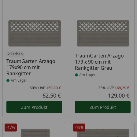
Produkt am Lager
2 Farben
Produkt am Lager
TraumGarten Arzago
TraumGarten Arzago
179 x 90 cm mit
179x90 cm mit
Rankgitter Grau
Rankgitter
Am Lager
Am Lager
-60%
UVP
159,00 €
-23%
UVP
169,29 €
Rabatt in Prozent
Ursprünglicher Preis
Rab
Urs
62,50 €
129,00 €
Aktueller Preis
Akt
Zum Produkt
Zum Produkt
-17%
-19%