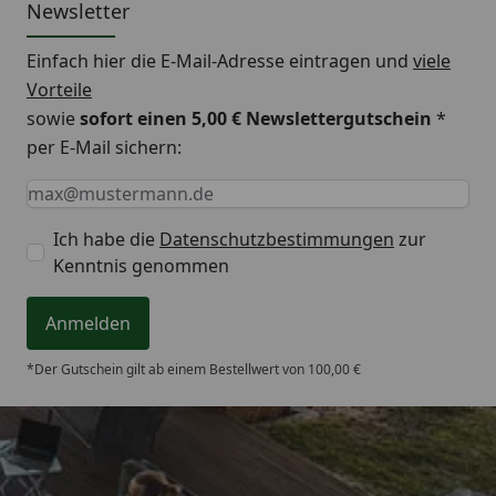
Newsletter
Einfach hier die E-Mail-Adresse eintragen und
viele
Vorteile
sowie
sofort einen 5,00 € Newslettergutschein
*
per E-Mail sichern:
Keine Eingabe erforderlich
Eingabe erforderlich
E-Mail *
Ich habe die
Datenschutzbestimmungen
zur
Kenntnis genommen
Anmelden
*Der Gutschein gilt ab einem Bestellwert von 100,00 €
Trusted Shops