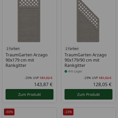
2 Farben
Produkt am Lager
2 Farben
TraumGarten Arzago
TraumGarten Arzago
90x179 cm mit
90x179/90 cm mit
Rankgitter
Rankgitter
Am Lager
-20%
UVP
181,52 €
-29%
UVP
181,52 €
Rabatt in Prozent
Ursprünglicher Preis
Rab
Urs
143,87 €
128,05 €
Aktueller Preis
Akt
Zum Produkt
Zum Produkt
-60%
-23%