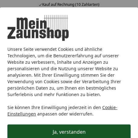
Kauf auf Rechnung (10 Zahlarten)
Alle Produkte
Mein Konto
Wunschl
Ein
4,64
/ 5
Suchen
Unsere Seite verwendet Cookies und ähnliche
Sichtschutz
Holz
TraumGarten
ARZAGO
Startseite
Technologien, um die Benutzererfahrung auf unserer
ARZAGO
Website zu verbessern, Inhalte und Anzeigen zu
personalisieren und die Nutzung unserer Website zu
analysieren. Mit Ihrer Einwilligung stimmen Sie der
Ihre Artikelübersicht
Verwendung von Cookies sowie der Verarbeitung Ihrer
persönlichen Daten zu, um Ihnen ein bestmögliches
Surferlebnis und mehr Funktionen zu bieten.
Kategorien
Sie können Ihre Einwilligung jederzeit in den
Cookie-
Filter / Sortierung
Einstellungen
anpassen oder widerrufen.
8
Artikel gefunden
Ja, verstanden