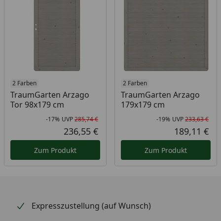
2 Farben
2 Farben
TraumGarten Arzago
TraumGarten Arzago
Tor 98x179 cm
179x179 cm
-17%
UVP
285,74 €
-19%
UVP
233,63 €
Rabatt in Prozent
Ursprünglicher Preis
Rab
Urs
236,55 €
189,11 €
Aktueller Preis
Akt
Zum Produkt
Zum Produkt
Expresszustellung (auf Wunsch)