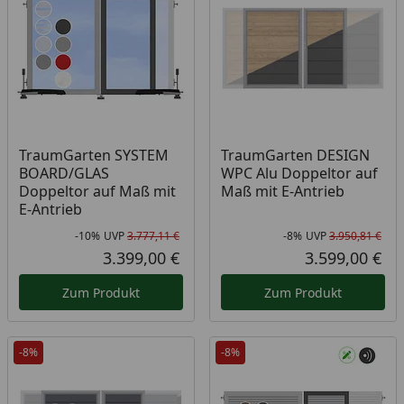
TraumGarten SYSTEM
TraumGarten DESIGN
BOARD/GLAS
WPC Alu Doppeltor auf
Doppeltor auf Maß mit
Maß mit E-Antrieb
E-Antrieb
-10%
UVP
3.777,11 €
-8%
UVP
3.950,81 €
Rabatt in Prozent
Ursprünglicher Preis
Rab
Urs
3.399,00 €
3.599,00 €
Aktueller Preis
Akt
Zum Produkt
Zum Produkt
-8%
-8%