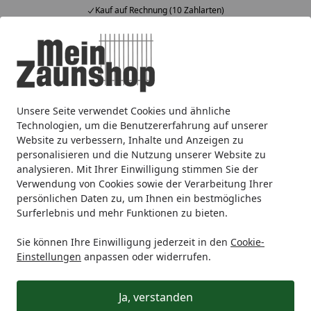
Kauf auf Rechnung (10 Zahlarten)
Alle Produkte
Mein Konto
Wunschl
Ein
4,65
/ 5
Suchen
Unsere Seite verwendet Cookies und ähnliche
Tore
Elektrische Tore
TraumGarten Doppeltore
Startseite
Technologien, um die Benutzererfahrung auf unserer
TraumGarten Doppeltore
Website zu verbessern, Inhalte und Anzeigen zu
personalisieren und die Nutzung unserer Website zu
analysieren. Mit Ihrer Einwilligung stimmen Sie der
Ihre Artikelübersicht
Verwendung von Cookies sowie der Verarbeitung Ihrer
persönlichen Daten zu, um Ihnen ein bestmögliches
Surferlebnis und mehr Funktionen zu bieten.
Kategorien
Sie können Ihre Einwilligung jederzeit in den
Cookie-
Filter / Sortierung
Einstellungen
anpassen oder widerrufen.
8
Artikel gefunden
Ja, verstanden