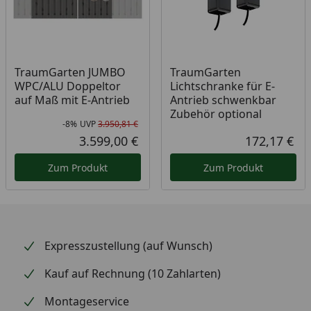
TraumGarten JUMBO
TraumGarten
WPC/ALU Doppeltor
Lichtschranke für E-
auf Maß mit E-Antrieb
Antrieb schwenkbar
Zubehör optional
-8%
UVP
3.950,81 €
Rabatt in Prozent
Ursprünglicher Preis
3.599,00 €
172,17 €
Aktueller Preis
Akt
Zum Produkt
Zum Produkt
Expresszustellung (auf Wunsch)
Kauf auf Rechnung (10 Zahlarten)
Montageservice