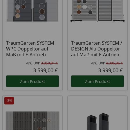
TraumGarten SYSTEM
TraumGarten SYSTEM /
WPC Doppeltor auf
DESIGN Alu Doppeltor
Maß mit E-Antrieb
auf Maß mit E-Antrieb
-8%
UVP
3.950,81 €
-8%
UVP
4.385,06 €
Rabatt in Prozent
Ursprünglicher Preis
Rab
Urs
3.599,00 €
3.999,00 €
Aktueller Preis
Akt
Zum Produkt
Zum Produkt
-8%