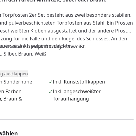
Torpfosten 2er Set besteht aus zwei besonders stabilen,
und pulverbeschichteten Torpfosten aus Stahl. Ein Pfosten
geschweißten Kloben ausgestattet und der andere Pfosten
zung für die Falle und den Riegel des Schlosses. An den
feuerverzinkt, pulverbeschichtet
eweils eine Grundplatte angeschweißt.
, Silber, Braun, Weiß
g ausklappen
Montageplatte:
20 x 13 cm
 in Sonderhöhe
Inkl. Kunststoffkappen
en Farben
Inkl. angeschweißter
Maß sind vom Umtausch ausgeschlossen.
er, Braun &
Toraufhängung
nzufügen
wählen