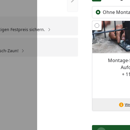
Nächstes Bild anzeigen
Ohne Mont
igen Festpreis sichern.
sch-Zaun!
Montage-
Auf
+ 1
Wei