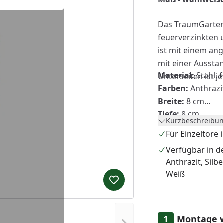
Das TraumGarten 
feuerverzinkten 
ist mit einem an
mit einer Ausstan
Material:
Stahl, 
Unterseiten ist j
Farben:
Anthrazit
Breite:
8 cm
Tiefe:
8 cm
Kurzbeschreibun
Angeschweißte 
Für Einzeltore
Verfügbar in d
Torpfosten auf 
Anthrazit, Silb
Weiß
Produkt zur Wunschliste hi
Montage 