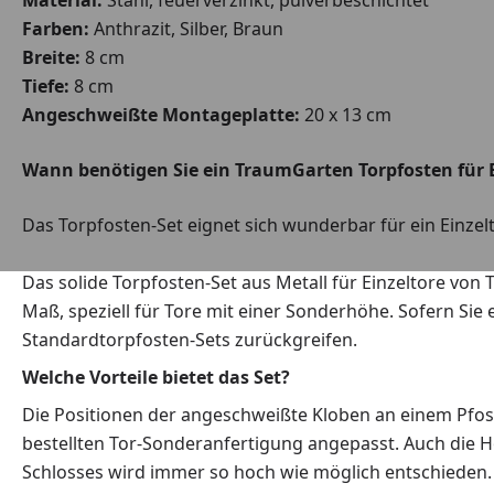
Farben:
Anthrazit, Silber, Braun
Breite:
8 cm
Tiefe:
8 cm
Angeschweißte Montageplatte:
20 x 13 cm
Wann benötigen Sie ein TraumGarten Torpfosten für 
Das Torpfosten-Set eignet sich wunderbar für ein Einze
Das solide Torpfosten-Set aus Metall für Einzeltore von
Maß, speziell für Tore mit einer Sonderhöhe. Sofern Sie
Standardtorpfosten-Sets zurückgreifen.
Welche Vorteile bietet das Set?
Die Positionen der angeschweißte Kloben an einem Pfos
bestellten Tor-Sonderanfertigung angepasst. Auch die 
Schlosses wird immer so hoch wie möglich entschieden. 