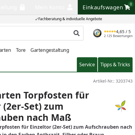
0
tellung
Mein Konto
Einkaufswagen
llung
Mein Konto
Einkaufswagen
Fachberatung & individuelle Angebote
4,65
/ 5
Produkt suchen
2.125 Bewertungen
arten
Tore
Gartengestaltung
Service
Tipps & Tricks
Artikel-Nr.:
3203743
rten Torpfosten für
r (2er-Set) zum
auben nach Maß
pfosten für Einzeltor (2er-Set) zum Aufschrauben nach
in den Farben Anthrazit, Silber oder Braun.