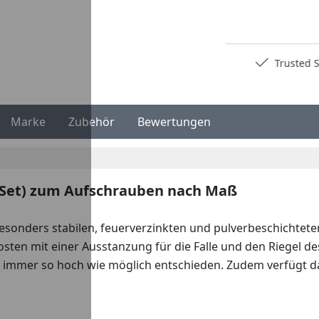
Deutschlands bester Händler
Trusted S
Marke
Zubehör
Bewertungen
r-Set) zum Aufschrauben nach Maß
sonders stabilen, feuerverzinkten und pulverbeschichteten 
en mit einer Ausstanzung für die Falle und den Riegel des 
 immer so hoch wie möglich entschieden. Zudem verfügt da