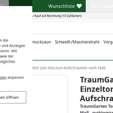
Wunschliste
Meine Bes
Wunschliste
Meine Beste
Kauf auf Rechnung (10 Zahlarten)
m die
nstabmatten
Schmuckzaun
Schweiß-/Maschendraht
Vorg
e und Anzeigen
ieren. Mit
owie der
mögliches
orpfosten für Einzeltor (2er-Set) zum Aufschrauben nach Maß
TraumGa
ngen
anpassen
Einzelto
Aufschr
gen öffnen
TraumGarten Tor
Maß - wahlweise 