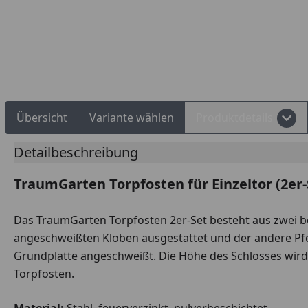
Rechnungskauf
Montageservice
Übersicht
Variante wählen
Produktdetails
Detailbeschreibung
TraumGarten Torpfosten für Einzeltor (2e
Das TraumGarten Torpfosten 2er-Set besteht aus zwei be
angeschweißten Kloben ausgestattet und der andere Pfost
Grundplatte angeschweißt. Die Höhe des Schlosses wird
Torpfosten.
Material:
Stahl, feuerverzinkt, pulverbeschichtet