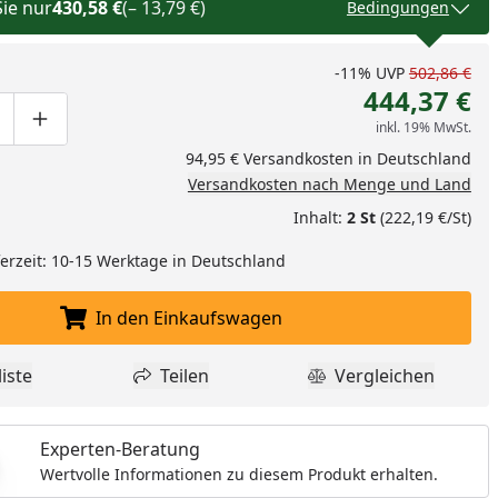
Sie nur
430,58 €
(– 13,79 €)
Bedingungen
-11%
UVP
502,86 €
444,37 €
inkl. 19% MwSt.
ge um eins verringern
duktmenge manuell eingeben
Produktmenge um eins erhöhen
94,95 € Versandkosten in Deutschland
Versandkosten nach Menge und Land
Inhalt:
2 St
(222,19 €/St)
eferzeit: 10-15 Werktage in Deutschland
In den Einkaufswagen
In den Einkaufswagen legen
iste
Teilen
Vergleichen
dukt zur Wunschliste hinzufügen
Teilen
Produkt Vergle
Experten-Beratung
Wertvolle Informationen zu diesem Produkt erhalten.