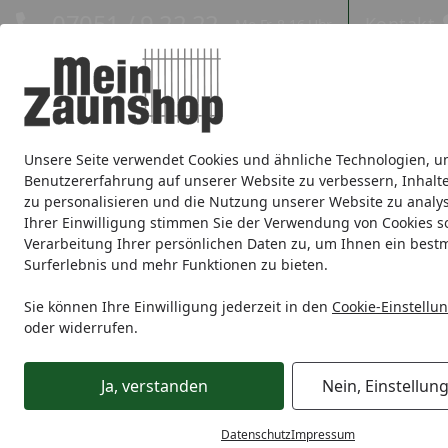
Hotline
07051 / 9 22 22
Kontakt
Mo-Fr. 8-16 Uhr
Kontakt
Eigene Montage-Teams
Unsere Seite verwendet Cookies und ähnliche Technologien, u
Sichtschutz
Doppelstabmatte
Zaunsets
Gabionen
Ei
Benutzererfahrung auf unserer Website zu verbessern, Inhalt
zu personalisieren und die Nutzung unserer Website zu analys
Zaunmarken
Ihrer Einwilligung stimmen Sie der Verwendung von Cookies s
Verarbeitung Ihrer persönlichen Daten zu, um Ihnen ein best
Surferlebnis und mehr Funktionen zu bieten.
Tore
Einzeltore
Traumgarten Einzeltore
TraumGarten T
Startseite
Sie können Ihre Einwilligung jederzeit in den
Cookie-Einstellu
oder widerrufen.
Ja, verstanden
Nein, Einstellun
Datenschutz
Impressum