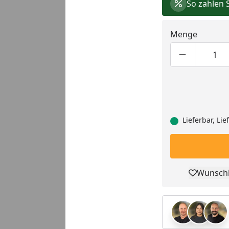
So zahlen 
Menge
Produktmen
Pro
Lieferbar, Li
Wunschl
Pro