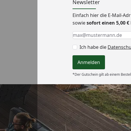
Newsletter
Einfach hier die E-Mail-A
sowie
sofort einen 5,00 
Keine Eingabe erforderlic
Eingabe erforderlich
E-Mail *
Ich habe die
Datensch
Anmelden
*Der Gutschein gilt ab einem Bestel
Versand
ung, gut
“
6