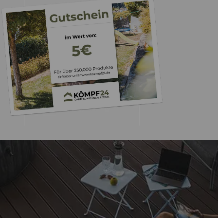
Trusted Shops
„Schnelle Liefer
verpackt
4,65
/ 5
17.07.202