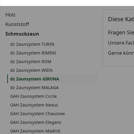
Artikel gef
Holz
Diese Kat
Kunststoff
Fragen Sie
Schmuckzaun
Unsere Fac
dz Zaunsystem TURIN
Gerne könn
dz Zaunsystem RIMINI
dz Zaunsystem ROM
dz Zaunsystem WIEN
dz Zaunsystem GIRONA
dz Zaunsystem MALAGA
GAH Zaunsystem Circle
GAH Zaunsystem Nexus
GAH Zaunsystem Chaussee
GAH Zaunsystem Eleganz
GAH Zaunsystem Madrid