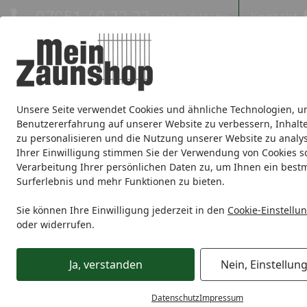
Hotline
07051 / 9 22 22
Kontakt
Mo-Fr. 8-16 Uhr
Kontakt
Eigene Montage-Teams
Unsere Seite verwendet Cookies und ähnliche Technologien, u
Sichtschutz
Doppelstabmatte
Zaunsets
Gabionen
Ei
Benutzererfahrung auf unserer Website zu verbessern, Inhalt
zu personalisieren und die Nutzung unserer Website zu analys
Zaunmarken
Ihrer Einwilligung stimmen Sie der Verwendung von Cookies s
Verarbeitung Ihrer persönlichen Daten zu, um Ihnen ein best
Surferlebnis und mehr Funktionen zu bieten.
Vorgarten
Schmuckzaun
dz Zaunsystem GIRONA
Startseite
dz Zaunsystem GIRONA
Sie können Ihre Einwilligung jederzeit in den
Cookie-Einstellu
oder widerrufen.
Ihre Artikelübersicht
Ja, verstanden
Nein, Einstellun
Datenschutz
Impressum
0
Kategorien