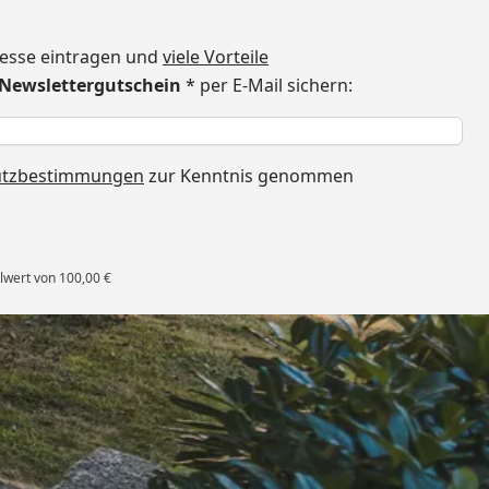
dresse eintragen und
viele Vorteile
€ Newslettergutschein
* per E-Mail sichern:
h
utzbestimmungen
zur Kenntnis genommen
lwert von 100,00 €