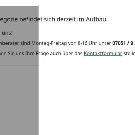
unden
egorie befindet sich derzeit im Aufbau.
 uns!
hberater sind Montag-Freitag von 8-16 Uhr unter
07051 / 9
en Sie uns Ihre Frage auch über das
Kontaktformular
stell