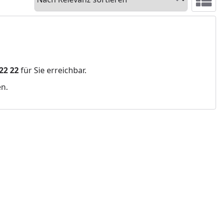
Ansicht 
 22 22
für Sie erreichbar.
en.