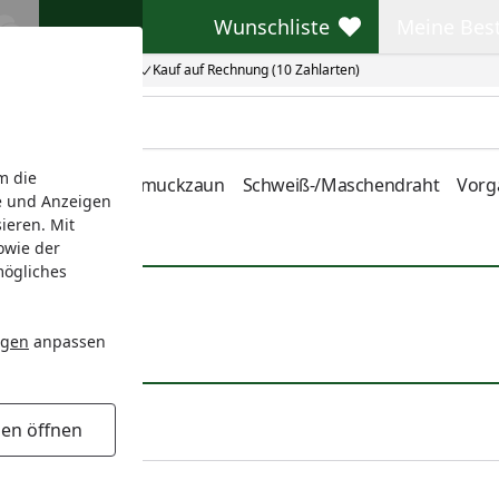
Wunschliste
Meine Bes
Wunschliste
Meine Beste
Kauf auf Rechnung (10 Zahlarten)
m die
nstabmatten
Schmuckzaun
Schweiß-/Maschendraht
Vorg
e und Anzeigen
ieren. Mit
owie der
mögliches
ngen
anpassen
gen öffnen