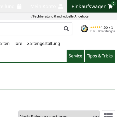
0
tellung
Mein Konto
Einkaufswagen
llung
Mein Konto
Einkaufswagen
Fachberatung & individuelle Angebote
4,65
/ 5
Produkt suchen
2.125 Bewertungen
arten
Tore
Gartengestaltung
Service
Tipps & Tricks
Sortieren